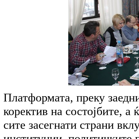
Платформата, преку заедни
коректив на состојбите, а 
сите засегнати страни вкл
институции, политичките п