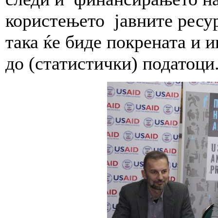
користењето јавните ресур
така ќе биде покрената и 
до (статистички) податоци