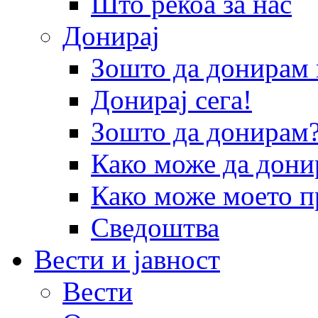
Што рекоа за нас
Донирај
Зошто да донира
Донирај сега!
Зошто да донирам
Како може да дони
Како може моето п
Сведоштва
Вести и јавност
Вести