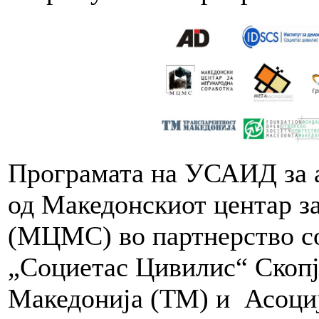
Програмата на УСАИД за а
од Македонскиот центар з
(МЦМС) во партнерство со
„Социетас Цивилис“ Скоп
Македонија (ТМ) и Асоциј