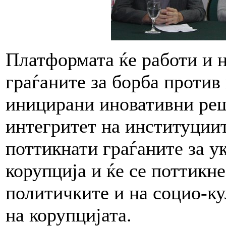
Платформата ќе работи и н
граѓаните за борба против
иницирани иновативни реш
интегритет на институциит
поттикнати граѓаните за у
корупција и ќе се поттикне
политичките и на социо-ку
на корупцијата.