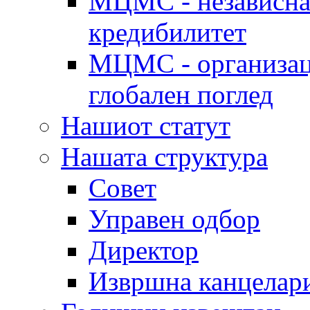
МЦМС - независна 
кредибилитет
МЦМС - организаци
глобален поглед
Нашиот статут
Нашата структура
Совет
Управен одбор
Директор
Извршна канцелар