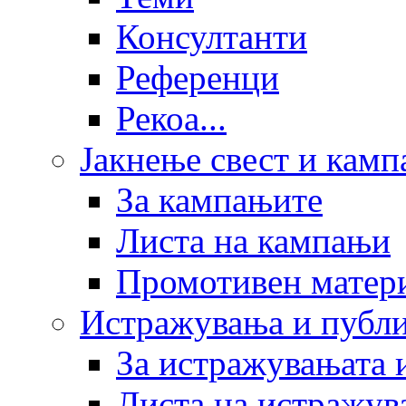
Консултанти
Референци
Рекоа...
Јакнење свест и кам
За кампањите
Листа на кампањи
Промотивен матер
Истражувања и публ
За истражувањата 
Листа на истражув