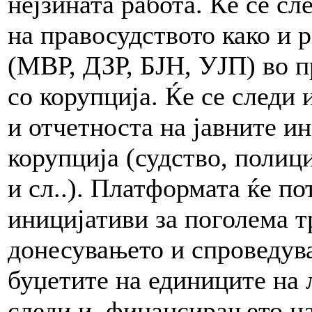
нејзината работа. Ќе се с
на правосудството како и 
(МВР, ДЗР, БЈН, УЈП) во 
со корупција. Ќе се следи
и отчетноста на јавните и
корупција (судство, полиц
и сл..). Платформата ќе п
иницијативи за поголема т
донесувањето и спроведув
буџетите на единиците на 
следи и финансирањето на