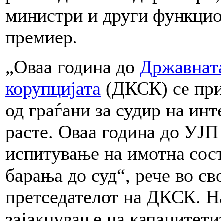
министри и други функцио
премиер.
„Оваа година до
Државната
корупцијата
(ДКСК) се при
од граѓани за судир на инт
расте. Оваа година до УЈП
испитување на имотна сос
барања до суд“, рече во с
претседателот на ДКСК. Н
зајакнување на капацитети