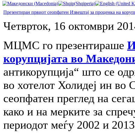
Презентиран првиот сеопфатен Извештај за проценка на коруп
Четврток, 16 октомври 201
МЦМС го презентираше
И
корупцијата во Македон
антикорупција“ што се одр
во хотелот Холидеј ин во 
сеопфатен преглед на сега
како и на мерките за спре
периодот меѓу 2002 и 2013