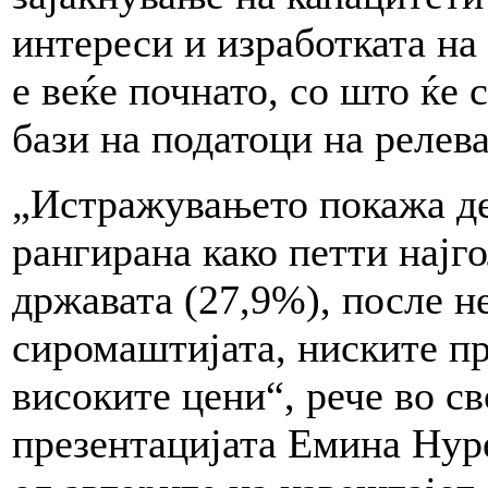
интереси и изработката на
е веќе почнато, со што ќе
бази на податоци на релев
„Истражувањето покажа де
рангирана како петти најг
државата (27,9%), после н
сиромаштијата, ниските п
високите цени“, рече во св
презентацијата Емина Нур