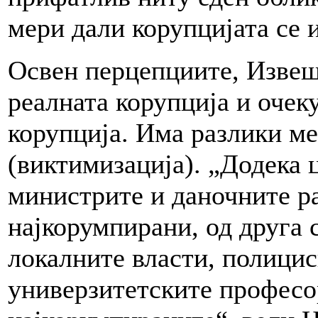
мери дали корупцијата се и
Освен перцепциите, Извеш
реалната корупција и очек
корупција. Има разлики ме
(виктимизација). „Додека 
министрите и даночните р
најкорумпирани, од друга 
локалните власти, полици
универзитетските професор