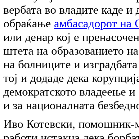
вербата во владите каде и 
обраќање
амбасадорот на 
или денар кој е пренасоче
штета на образованието н
на болниците и изградбат
тој и додаде дека корупција
демократското владеење и 
и за националната безбедно
Иво Котевски, помошник-
работи истакна дека борба