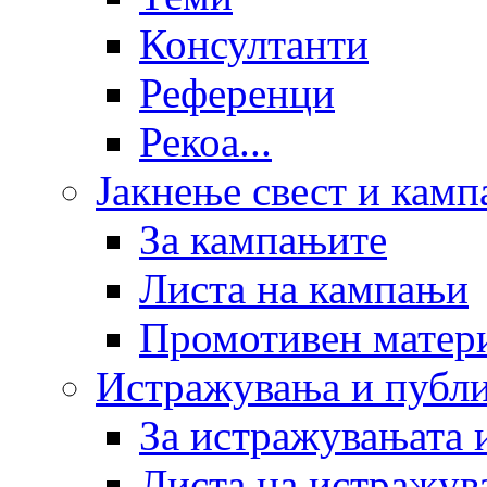
Консултанти
Референци
Рекоа...
Јакнење свест и кам
За кампањите
Листа на кампањи
Промотивен матер
Истражувања и публ
За истражувањата 
Листа на истражув