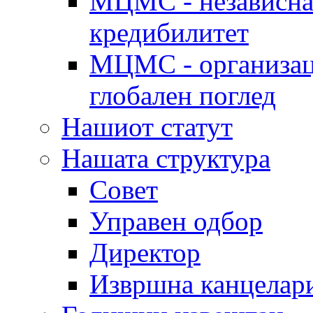
МЦМС - независна 
кредибилитет
МЦМС - организаци
глобален поглед
Нашиот статут
Нашата структура
Совет
Управен одбор
Директор
Извршна канцелар