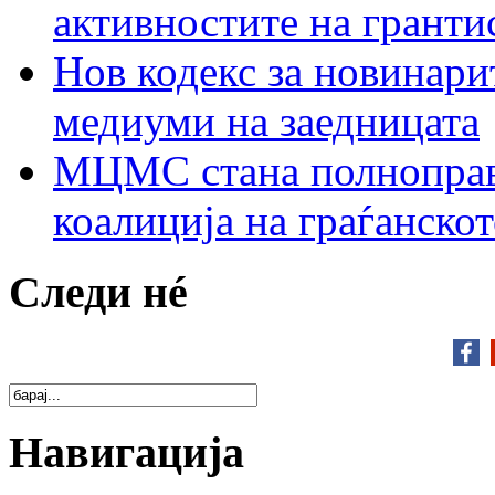
активностите на гранти
Нов кодекс за новинарит
медиуми на заедницата
МЦМС стана полноправн
коалиција на граѓанск
Следи нé
Навигација