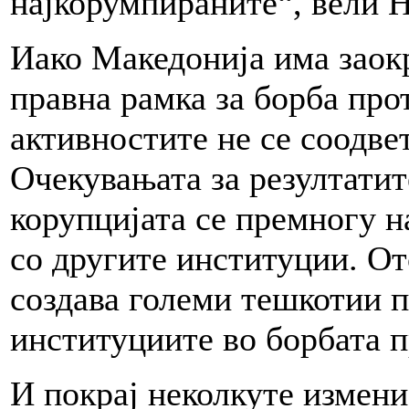
најкорумпираните“, вели 
Иако Македонија има заок
правна рамка за борба про
активностите не се соодве
Очекувањата за резултатит
корупцијата се премногу 
со другите институции. От
создава големи тешкотии п
институциите во борбата п
И покрај неколкуте измени