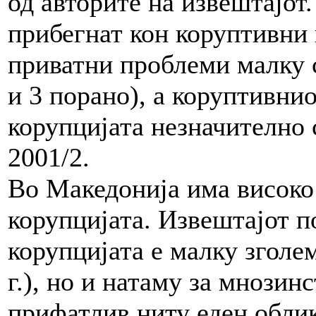
од авторите на извештајот
прибегнат кон коруптивни
приватни проблеми малку с
и 3 порано), а коруптивни
корупцијата незначително 
2001/2.
Во Македонија има високо 
корупцијата. Извештајот п
корупцијата е малку зголем
г.), но и натаму за мнозин
прифатлив ниту еден облик