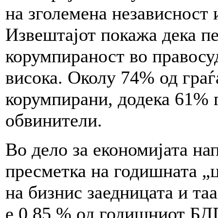
на зголемена независност 
Извештајот покажа дека пе
корумпираност во правосу
висока. Околу 74% од граѓ
корумпирани, додека 61% г
обвинители.
Во дело за економијата на
пресметка на годишната „ц
на бизнис заедницата и та
е 0,85 % од годишниот БД