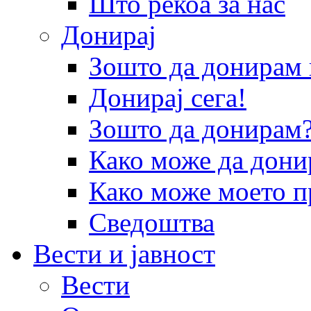
Што рекоа за нас
Донирај
Зошто да донира
Донирај сега!
Зошто да донирам
Како може да дони
Како може моето п
Сведоштва
Вести и јавност
Вести