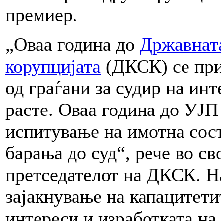
премиер.
„Оваа година до
Државната
корупцијата
(ДКСК) се при
од граѓани за судир на инт
расте. Оваа година до УЈП
испитување на имотна сос
барања до суд“, рече во с
претседателот на ДКСК. Н
зајакнување на капацитети
интереси и изработката на