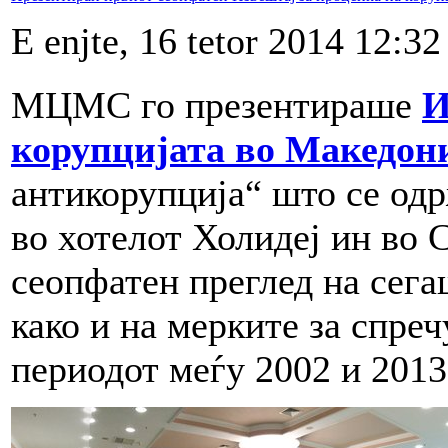
E enjte, 16 tetor 2014 12:32
МЦМС го презентираше
И
корупцијата во Македон
антикорупција“ што се одр
во хотелот Холидеј ин во 
сеопфатен преглед на сега
како и на мерките за спре
периодот меѓу 2002 и 2013