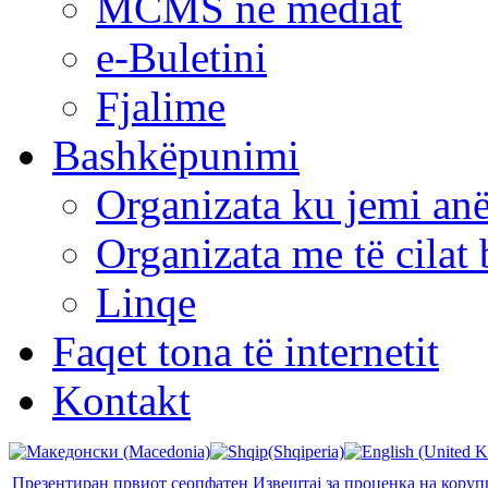
MCMS në mediat
e-Buletini
Fjalime
Bashkëpunimi
Organizata ku jemi anë
Organizata me të cila
Linqe
Faqet tona të internetit
Kontakt
Презентиран првиот сеопфатен Извештај за проценка на коруп