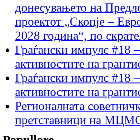
донесувањето на Предло
проектот „Скопје – Евр
2028 година“, по скрат
Граѓански импулс #18 –
активностите на гранти
Граѓански импулс #18 –
активностите на гранти
Регионалната советничк
претставници на МЦМС 
Popullore