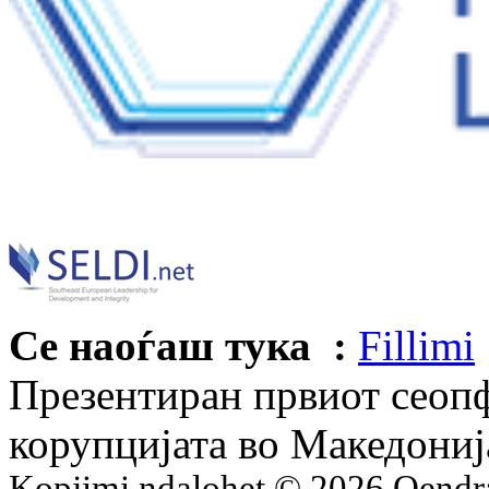
Се наоѓаш тука :
Fillimi
Презентиран првиот сеопф
корупцијата во Македониј
Kopjimi ndalohet © 2026 Qend