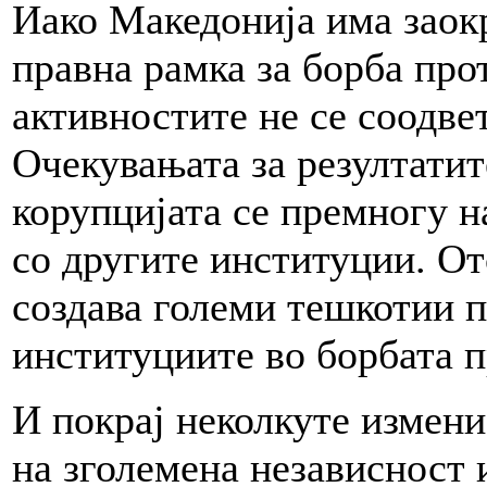
Иако Македонија има заок
правна рамка за борба про
активностите не се соодве
Очекувањата за резултатит
корупцијата се премногу 
со другите институции. От
создава големи тешкотии п
институциите во борбата п
И покрај неколкуте измени
на зголемена независност 