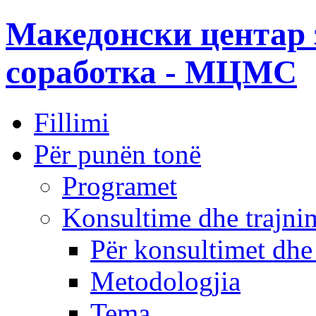
Македонски центар 
соработка - МЦМС
Fillimi
Për punën tonë
Programet
Konsultime dhe trajni
Për konsultimet dhe
Metodologjia
Tema