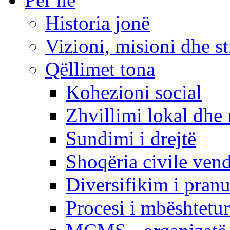
Historia jonë
Vizioni, misioni dhe st
Qëllimet tona
Kohezioni social
Zhvillimi lokal dhe 
Sundimi i drejtë
Shoqëria civile ven
Diversifikim i pranu
Procesi i mbështetur