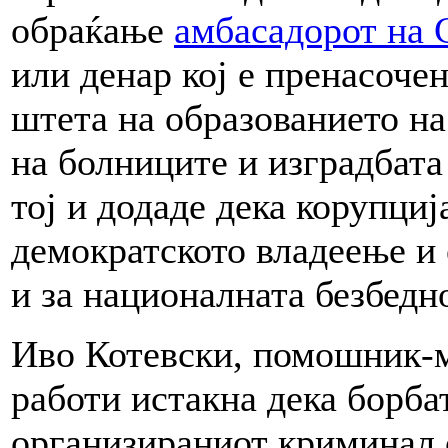
обраќање
амбасадорот на 
или денар кој е пренасоче
штета на образованието н
на болниците и изградбат
тој и додаде дека корупција
демократското владеење и 
и за националната безбедно
Иво Котевски, помошник-
работи истакна дека борба
организираниот криминал 