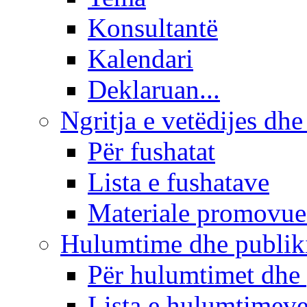
Konsultantë
Kalendari
Deklaruan...
Ngritja e vetëdijes dhe
Për fushatat
Lista e fushatave
Materiale promovue
Hulumtime dhe publi
Për hulumtimet dhe
Lista e hulumtimev