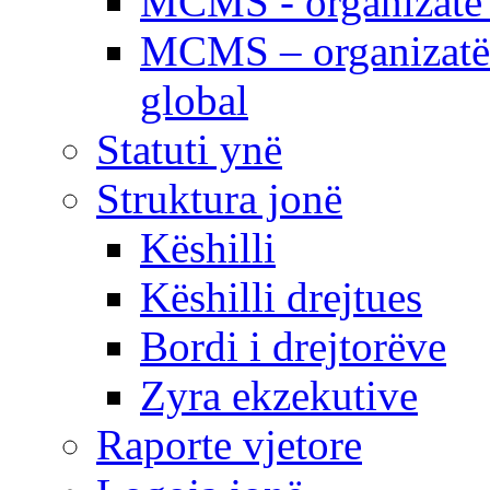
MCMS - organizatë e
MCMS – organizatë 
global
Statuti ynë
Struktura jonë
Këshilli
Këshilli drejtues
Bordi i drejtorëve
Zyra ekzekutive
Raporte vjetore