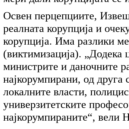
Освен перцепциите, Извеш
реалната корупција и очек
корупција. Има разлики ме
(виктимизација). „Додека 
министрите и даночните р
најкорумпирани, од друга 
локалните власти, полици
универзитетските професор
најкорумпираните“, вели 