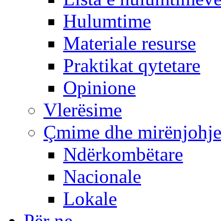
Hulumtime
Materiale resurse
Praktikat qytetare
Opinione
Vlerësime
Çmime dhe mirënjohj
Ndërkombëtare
Nacionale
Lokale
Për ne