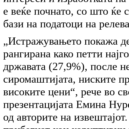
е веќе почнато, со што ќе
бази на податоци на релев
„Истражувањето покажа де
рангирана како петти најг
државата (27,9%), после н
сиромаштијата, ниските п
високите цени“, рече во св
презентацијата Емина Нур
од авторите на извештајот