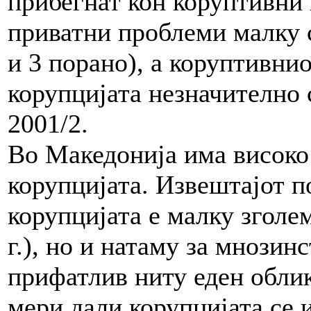
прибегнат кон коруптивни
приватни проблеми малку с
и 3 порано), а коруптивни
корупцијата незначително 
2001/2.
Во Македонија има високо 
корупцијата. Извештајот п
корупцијата е малку зголем
г.), но и натаму за мнозин
прифатлив ниту еден облик
мери дали корупцијата се и