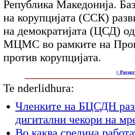
Република Македонија. Баз
на корупцијата (ССК) разв
на демократијата (ЦСД) од
МЦМС во рамките на Прог
против корупцијата.
< Parapr
Te nderlidhura:
Членките на БЦСДН разг
дигитални чекори на мр
Во каква средина работа