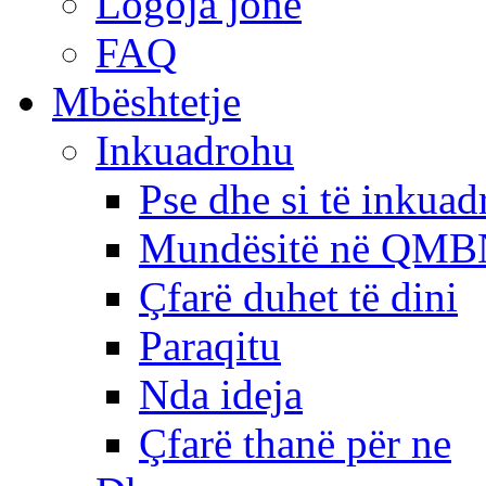
Logoja jonë
FAQ
Mbështetje
Inkuadrohu
Pse dhe si të inkua
Mundësitë në QMB
Çfarë duhet të dini
Paraqitu
Nda ideja
Çfarë thanë për ne