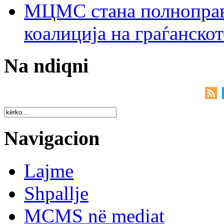
МЦМС стана полноправн
коалиција на граѓанск
Na ndiqni
Navigacion
Lajme
Shpallje
MCMS në mediat