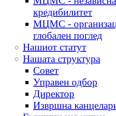
МЦМС - независна 
кредибилитет
МЦМС - организаци
глобален поглед
Нашиот статут
Нашата структура
Совет
Управен одбор
Директор
Извршна канцелар