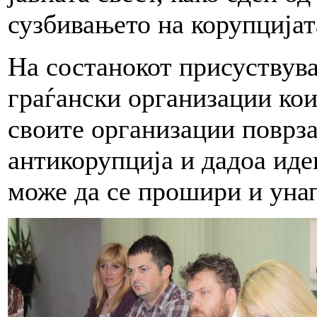
сузбивањето на корупцијат
На состанокот присуствува
граѓански организации кои
своите организации поврза
антикорупција и дадоа иде
може да се прошири и уна