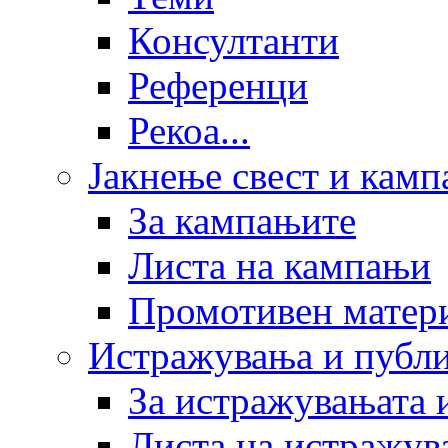
Консултанти
Референци
Рекоа...
Јакнење свест и кам
За кампањите
Листа на кампањи
Промотивен матер
Истражувања и публ
За истражувањата 
Листа на истражув