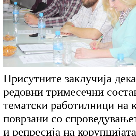
Присутните заклучија дека
редовни тримесечни состан
тематски работилници на к
поврзани со спроведувањет
и репресија на корупцијат