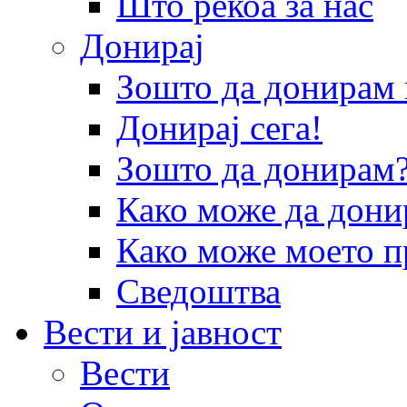
Што рекоа за нас
Донирај
Зошто да донира
Донирај сега!
Зошто да донирам
Како може да дони
Како може моето п
Сведоштва
Вести и јавност
Вести