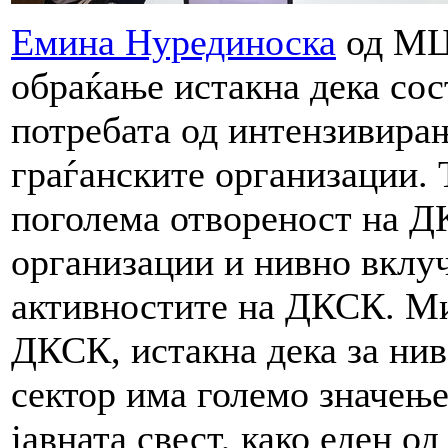
Емина Нурединоска
од МЦ
обраќање истакна дека сос
потребата од интензивира
граѓанските организации. 
поголема отвореност на Д
организации и нивно вклу
активностите на ДКСК. Ми
ДКСК, истакна дека за нив
сектор има големо значење
јавната свест, како еден о