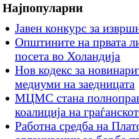
Најпопуларни
Јавен конкурс за изврш
Општините на првата ли
посета во Холандија
Нов кодекс за новинарит
медиуми на заедницата
МЦМС стана полноправн
коалиција на граѓанск
Работна средба на Плат