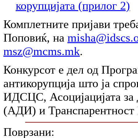
корупцијата (прилог 2)
Комплетните пријави треб
Поповиќ, на
misha@idscs.
msz@mcms.mk
.
Конкурсот е дел од Прогр
антикорупција што ја спр
ИДСЦС, Асоцијацијата за 
(АДИ) и Транспарентност 
Поврзани: