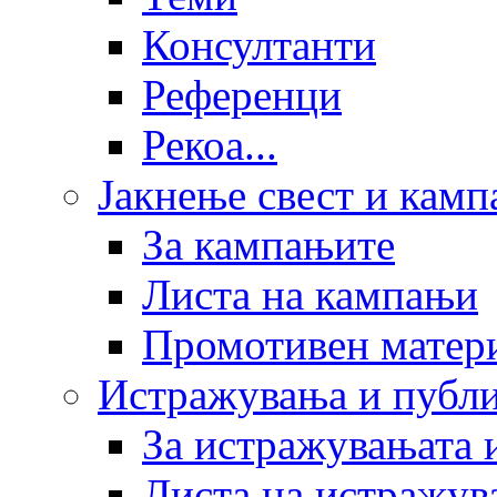
Консултанти
Референци
Рекоа...
Јакнење свест и кам
За кампањите
Листа на кампањи
Промотивен матер
Истражувања и публ
За истражувањата 
Листа на истражув