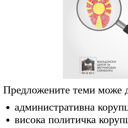
Предложените теми може д
административна корупц
висока политичка коруп