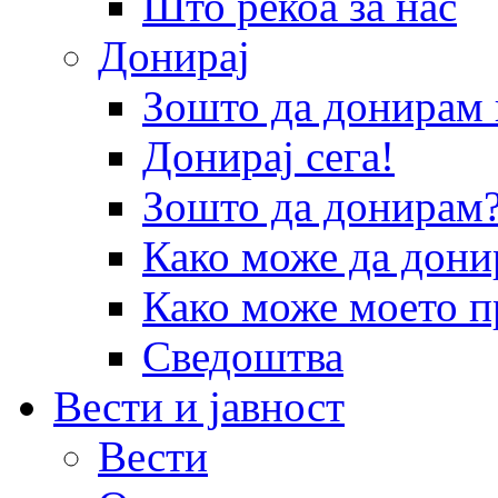
Што рекоа за нас
Донирај
Зошто да донира
Донирај сега!
Зошто да донирам
Како може да дони
Како може моето п
Сведоштва
Вести и јавност
Вести