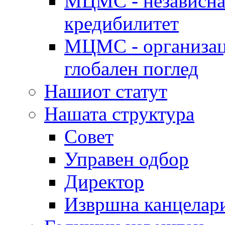
МЦМС - независна 
кредибилитет
МЦМС - организаци
глобален поглед
Нашиот статут
Нашата структура
Совет
Управен одбор
Директор
Извршна канцелар