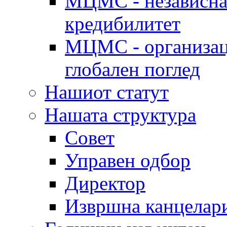
МЦМС - независна 
кредибилитет
МЦМС - организаци
глобален поглед
Нашиот статут
Нашата структура
Совет
Управен одбор
Директор
Извршна канцелар