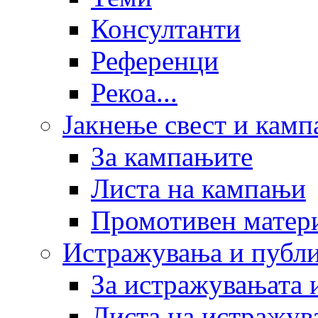
Консултанти
Референци
Рекоа...
Јакнење свест и кам
За кампањите
Листа на кампањи
Промотивен матер
Истражувања и публ
За истражувањата 
Листа на истражув