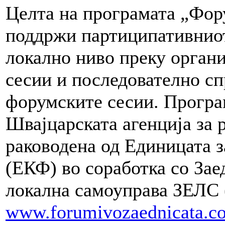
Целта на програмата „Фору
поддржи партиципативниот
локално ниво преку орган
сесии и последователно сп
форумските сесии. Програ
Швајцарската агенција за р
раководена од Единицата 
(ЕКФ) во соработка со Зае
локална самоуправа ЗЕЛС 
www.forumivozaednicata.