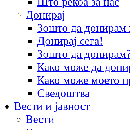
Што рекоа за нас
Донирај
Зошто да донира
Донирај сега!
Зошто да донирам
Како може да дони
Како може моето п
Сведоштва
Вести и јавност
Вести