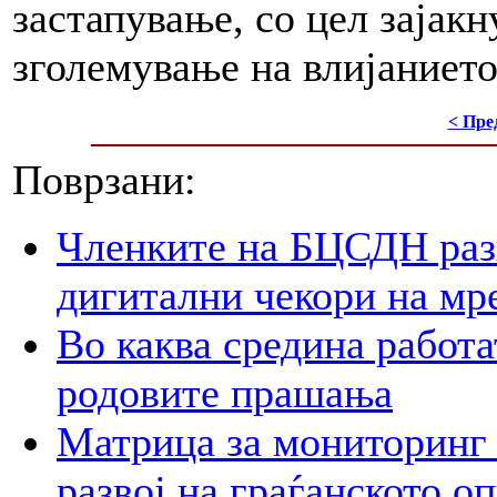
застапување, со цел зајак
зголемување на влијанието
< Пре
Поврзани:
Членките на БЦСДН разг
дигитални чекори на мр
Во каква средина работа
родовите прашања
Матрица за мониторинг 
развој на граѓанското о