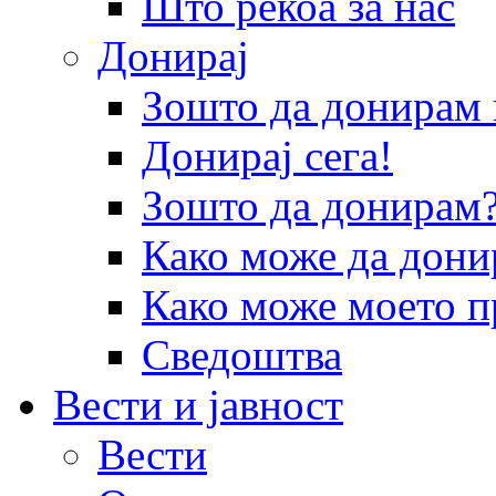
Што рекоа за нас
Донирај
Зошто да донира
Донирај сега!
Зошто да донирам
Како може да дони
Како може моето п
Сведоштва
Вести и јавност
Вести