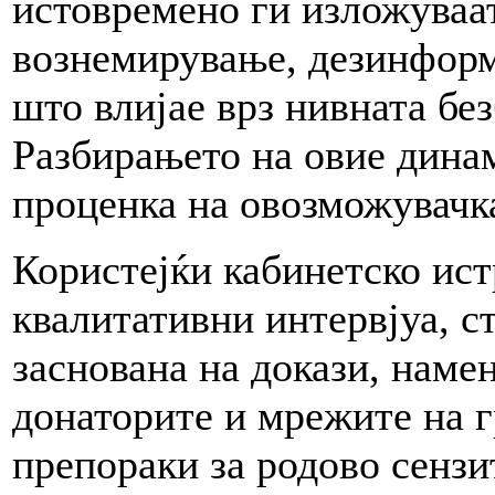
истовремено ги изложуваа
вознемирување, дезинформ
што влијае врз нивната бе
Разбирањето на овие динам
проценка на овозможувачк
Користејќи кабинетско ист
квалитативни интервјуа, с
заснована на докази, наме
донаторите и мрежите на г
препораки за родово сензи