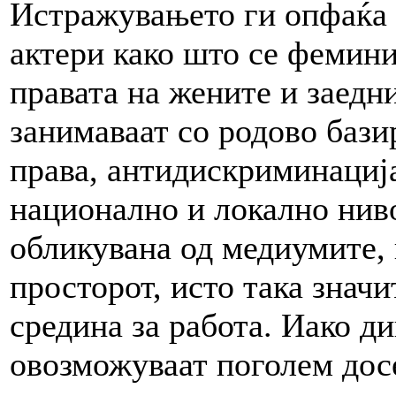
Истражувањето ги опфаќа
актери како што се фемини
правата на жените и заедн
занимаваат со родово бази
права, антидискриминациј
национално и локално ниво
обликувана од медиумите, 
просторот, исто така знач
средина за работа. Иако д
овозможуваат поголем досе