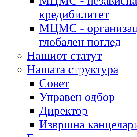
МЦМС - независна 
кредибилитет
МЦМС - организаци
глобален поглед
Нашиот статут
Нашата структура
Совет
Управен одбор
Директор
Извршна канцелар