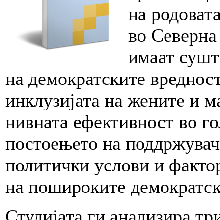
на родовата
во Северна
имаат сушт
на демократските вредност
инклузијата на жените и м
нивната ефективност во го
постоењето на поддржувач
политички услови и фактор
на пошироките демократск
Студијата ги анализира тр