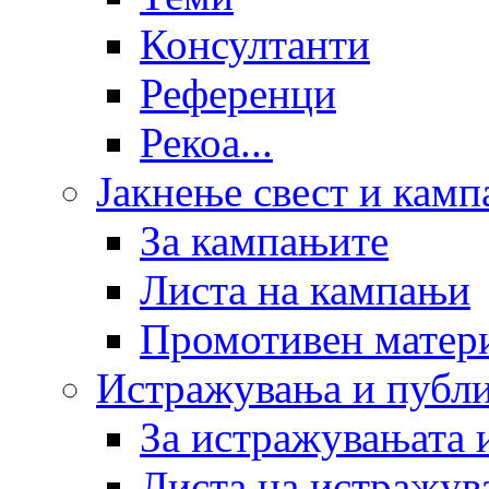
Консултанти
Референци
Рекоа...
Јакнење свест и кам
За кампањите
Листа на кампањи
Промотивен матер
Истражувања и публ
За истражувањата 
Листа на истражув