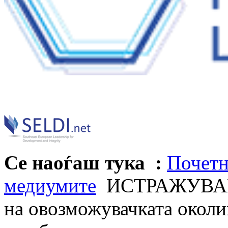
Се наоѓаш тука :
Почетн
медиумите
ИСТРАЖУВАЊ
на овозможувачката околи