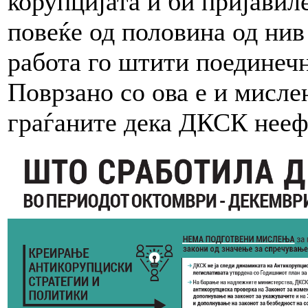
корупцијата и би пријавил
повеќе од половина од нив
работа го штити поединечн
Поврзано со ова е и мисле
граѓаните дека ДКСК неефе