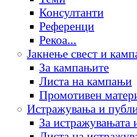
Консултанти
Референци
Рекоа...
Јакнење свест и кам
За кампањите
Листа на кампањи
Промотивен матер
Истражувања и публ
За истражувањата 
Листа на истражув