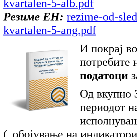
kvartalen-5-alb.pdf
Резиме ЕН:
rezime-od-sled
kvartalen-5-ang.pdf
И покрај в
потребите 
податоци
з
Од вкупно
периодот на
исполнувањ
(„обојување на индикатори