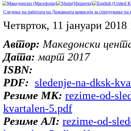
Следење на работата на Државната комисија за спречување на 
Четврток, 11 јануари 2018 
Автор:
Македонски цента
Дата:
март 2017
ISBN:
PDF:
sledenje-na-dksk-kvar
Резиме МК:
rezime-od-sle
kvartalen-5.pdf
Резиме АЛ:
rezime-od-sled