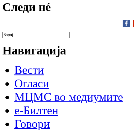
Следи нé
Навигација
Вести
Огласи
МЦМС во медиумите
е-Билтен
Говори