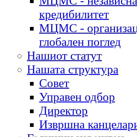
МЦМС - независна 
кредибилитет
МЦМС - организаци
глобален поглед
Нашиот статут
Нашата структура
Совет
Управен одбор
Директор
Извршна канцелар