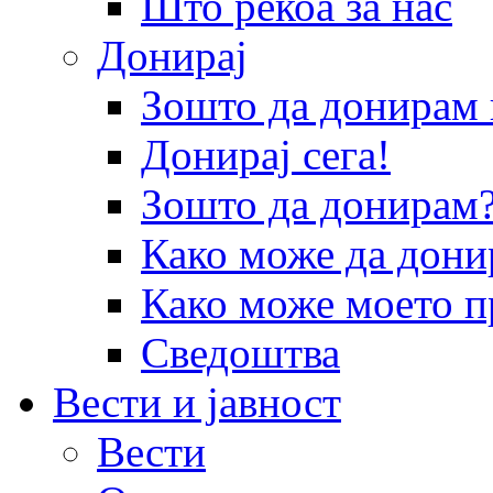
Што рекоа за нас
Донирај
Зошто да донира
Донирај сега!
Зошто да донирам
Како може да дони
Како може моето п
Сведоштва
Вести и јавност
Вести