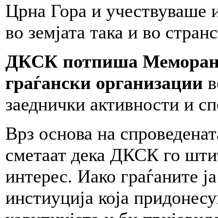
Црна Гора и учествуваше и
во земјата така и во странс
ДКСК потпиша Меморанду
граѓански организации
в
заеднички активности и сп
Врз основа на спроведенат
сметаат дека ДКСК го штит
интерес. Иако граѓаните ј
инстиуција која придонесу