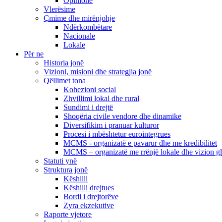
Opinione
Vlerësime
Çmime dhe mirënjohje
Ndërkombëtare
Nacionale
Lokale
Për ne
Historia jonë
Vizioni, misioni dhe strategjia jonë
Qëllimet tona
Kohezioni social
Zhvillimi lokal dhe rural
Sundimi i drejtë
Shoqëria civile vendore dhe dinamike
Diversifikim i pranuar kulturor
Procesi i mbështetur eurointegrues
MCMS - organizatë e pavarur dhe me kredibilitet
MCMS – organizatë me rrënjë lokale dhe vizion g
Statuti ynë
Struktura jonë
Këshilli
Këshilli drejtues
Bordi i drejtorëve
Zyra ekzekutive
Raporte vjetore