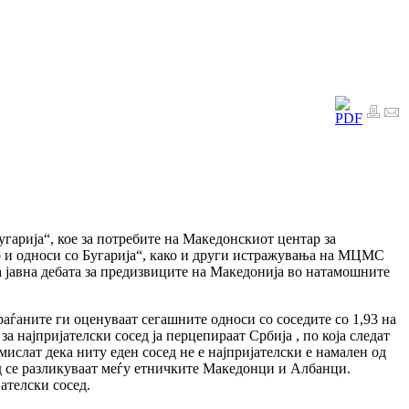
гарија“, кое за потребите на Македонскиот центар за
 и односи со Бугарија“, како и други истражувања на МЦМС
а јавна дебата за предизвиците на Македонија во натамошните
раѓаните ги оценуваат сегашните односи со соседите со 1,93 на
за најпријателски сосед ја перцепираат Србија , по која следат
ислат дека ниту еден сосед не е најпријателски е намален од
сед се разликуваат меѓу етничките Македонци и Албанци.
јателски сосед.