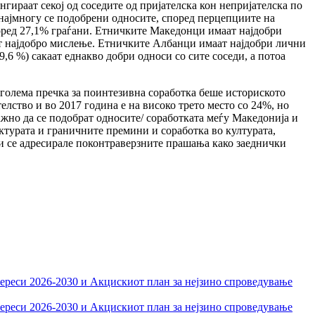
гираат секој од соседите од пријателска кон непријателска по
 најмногу се подобрени односите, според перцепциите на
поред 27,1% граѓани. Етничките Македонци имаат најдобри
маат најдобро мислење. Етничките Албанци имаат најдобри лични
9,6 %) сакаат еднакво добри односи со сите соседи, а потоа
јголема пречка за поинтезивна соработка беше историското
лство и во 2017 година е на високо трето место со 24%, но
жно да се подобрат односите/ соработката меѓу Македонија и
уктурата и граничните премини и соработка во културата,
 би се адресирале поконтраверзните прашања како заеднички
тереси 2026-2030 и Акцискиот план за нејзино спроведување
тереси 2026-2030 и Акцискиот план за нејзино спроведување