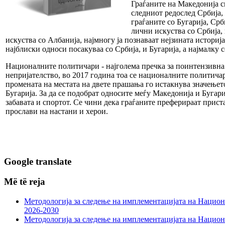
Граѓаните на Македонија с
следниот редослед Србија,
граѓаните со Бугарија, Ср
лични искуства со Србија,
искуства со Албанија, најмногу ја познаваат нејзината историј
најблиски односи посакуваа со Србија, и Бугарија, а најмалку с
Националните политичари - најголема пречка за поинтензивна 
непријателство, во 2017 година тоа се националните политичар
промената на местата на двете прашања го истакнува значењет
Бугарија. За да се подобрат односите меѓу Македонија и Бугар
забавата и спортот. Се чини дека граѓаните преферираат прист
прослави на настани и херои.
Google translate
Më të reja
Методологија за следење на имплементацијата на Национа
2026-2030
Методологија за следење на имплементацијата на Национа