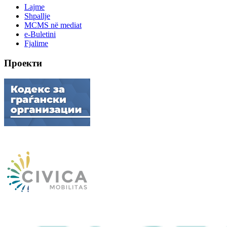
Lajme
Shpallje
MCMS në mediat
e-Buletini
Fjalime
Проекти