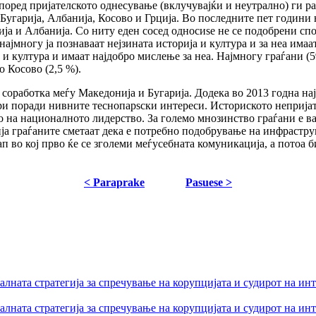
поред пријателското однесување (вклучувајќи и неутрално) ги ран
 Бугарија, Албанија, Косово и Грција. Во последните пет години
бија и Албанија. Со ниту еден сосед односиѕе не се подобрени с
 најмногу ја познаваат нејзината историја и култура и за неа и
а и култура и имаат најдобро мислење за неа. Најмногу граѓани (5
о Косово (2,5 %).
соработка меѓу Македонија и Бугарија. Додека во 2013 годна на
и поради нивните теснопарѕски интереси. Историското непријате
о на националното лидерство. За големо мнозинство граѓани е ва
ија граѓаните сметаат дека е потребно подобрување на инфрастр
ап во кој прво ќе се зголеми меѓусебната комуникација, а потоа
< Paraprake
Pasuese >
лната стратегија за спречување на корупцијата и судирот на ин
лната стратегија за спречување на корупцијата и судирот на ин