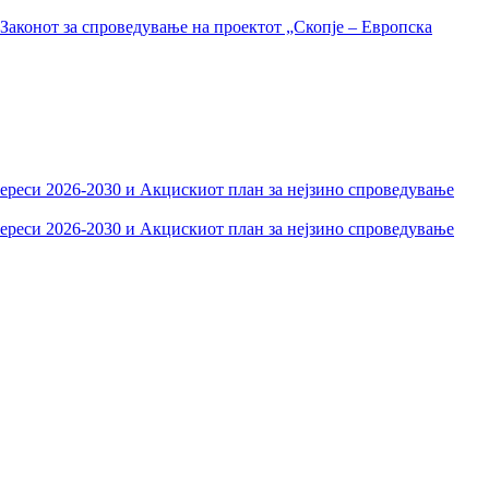
Законот за спроведување на проектот „Скопје – Европска
тереси 2026-2030 и Акцискиот план за нејзино спроведување
тереси 2026-2030 и Акцискиот план за нејзино спроведување