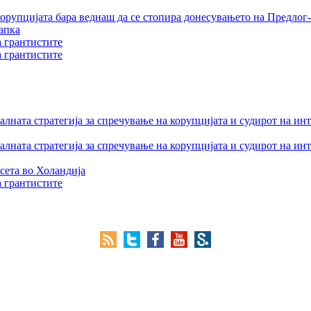
орупцијата бара веднаш да се стопира донесувањето на Предлог-
апка
а грантистите
а грантистите
лната стратегија за спречување на корупцијата и судирот на ин
лната стратегија за спречување на корупцијата и судирот на ин
сета во Холандија
а грантистите