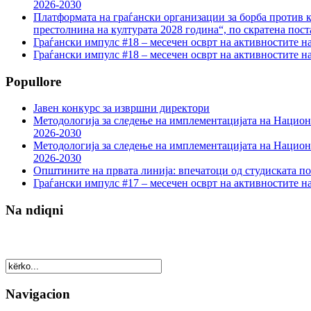
2026-2030
Платформата на граѓански организации за борба против к
престолнина на културата 2028 година“, по скратена пост
Граѓански импулс #18 – месечен осврт на активностите н
Граѓански импулс #18 – месечен осврт на активностите н
Popullore
Јавен конкурс за извршни директори
Методологија за следење на имплементацијата на Национа
2026-2030
Методологија за следење на имплементацијата на Национа
2026-2030
Општините на првата линија: впечатоци од студиската по
Граѓански импулс #17 – месечен осврт на активностите н
Na ndiqni
Navigacion