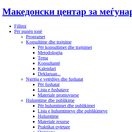
Македонски центар за меѓун
Fillimi
Për punën tonë
Programet
Konsultime dhe trajnime
Për konsultimet dhe trajnimet
Metodologjia
Tema
Konsultantë
Kalendari
Deklaruan...
Ngritja e vetëdijes dhe fushatat
Për fushatat
Lista e fushatave
Materiale promovuese
Hulumtime dhe publikime
Për hulumtimet dhe publikimet
Lista e hulumtimeve dhe publikimeve
Hulumtime
Materiale resurse
Praktikat qytetare