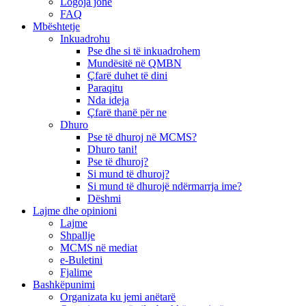
Logoja jonë
FAQ
Mbështetje
Inkuadrohu
Pse dhe si të inkuadrohem
Mundësitë në QMBN
Çfarë duhet të dini
Paraqitu
Nda ideja
Çfarë thanë për ne
Dhuro
Pse të dhuroj në MCMS?
Dhuro tani!
Pse të dhuroj?
Si mund të dhuroj?
Si mund të dhurojë ndërmarrja ime?
Dëshmi
Lajme dhe opinioni
Lajme
Shpallje
MCMS në mediat
e-Buletini
Fjalime
Bashkëpunimi
Organizata ku jemi anëtarë