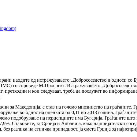
зирани наодите од истражувањето „Добрососедство и односи со Бу
ЦМС) го спроведе М-Проспект. Истражувањето „Добрососедство
т, претходни и кои следуваат, треба да послужат во информиран
.
жни за Македонија, е став на големо мнозинство на граѓаните. Г
добрување во однос на оценката од 0,11 во 2013 година. Граѓаните 
олемо подобрување на перцепциите има Бугарија. Граѓаните што м
17,9%. Ставовите, за Србија и Албанија, како најпријателски со
 без разлика на етничка припадност, ја смета Грција за најнепри