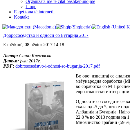
Organizata me të cilat bashkëpunojmë
Linqe
Faqet tona të internetit
Kontakt
Добрососедство и односи со Бугарија 2017
E mërkurë, 08 nëntor 2017 14:18
Автор:
Сашо Клековски
Датум:
јули 2017г.
PDF
:
dobrososedstvo-i-odnosi-so-bugarija-2017.pdf
Во овој извештај се анали
меѓународна соработка (М
во соработка со М-Проспек
евроатлантски интеграции
Односите со соседите се ва
скала од -5 до 5, што е по
Албанија и Бугарија. Најг
22,8 % во 2013 година на 
Мнозинство граѓани (59 %),