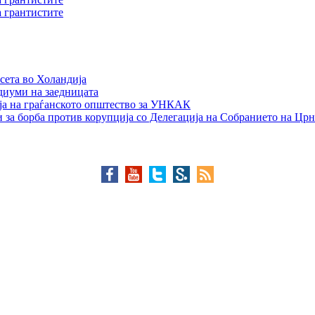
а грантистите
сета во Холандија
едиуми на заедницата
ја на граѓанското општество за УНКАК
 за борба против корупција со Делегација на Собранието на Црн