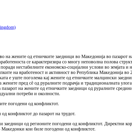
во на жените од етничките заедници во Македонија во пазарот на
работеноста се карактеризира со многу неповолна полова струк
 поради нестабилните економско-социјални услови во земјата и 
пките на вработеност и активност во Република Македонија во 20
иката е уште поголема кај жените од етничките малцински заедн
а жените пред сè од руралните подрачја и традиционалната улога
 пазарот на жените од етничките заедници од руралните средин
идуални потреби и околности.
ите погодени од конфликтот.
од конфликтот до пазарот на трудот.
и заедници од регионите погодени од конфликтот. Директни кор
 – Македонки кои биле погодени од конфликтот.