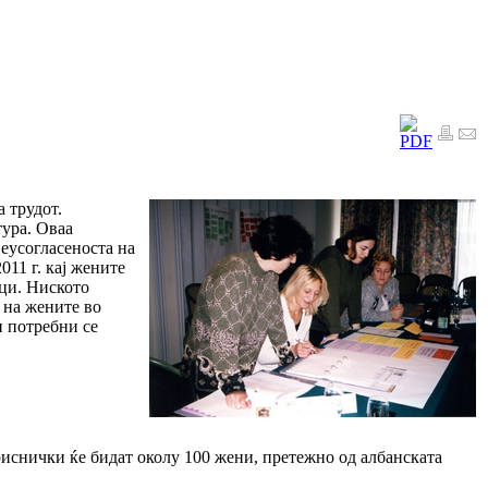
 трудот.
тура. Оваа
неусогласеноста на
11 г. кај жените
ици. Ниското
 на жените во
и потребни се
иснички ќе бидат околу 100 жени, претежно од албанската