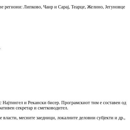
е региони: Липково, Чаир и Сарај, Теарце, Желино, Јегуновце
.
 Најтингел и Рекански бисер. Програмскиот тим е составен од
ративен секретар и сметководител.
 власти, месните заедници, локалните деловни субјекти и др.,