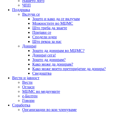
Нашето лого
ЧПП
Поддршка
Вклучи се
Зошто и како да се вклучам
Можностите во МЦМС
Што треба да знаете
Пријави се
Сподели идеи
Што рекоа за нас
Донирај
Зошто да донирам во МЦМС?
Донирај сега!
Зошто да донирам?
Како може да донирам?
Како може моето претпријатие да донира?
Сведоштва
Вести и јавност
Вести
Огласи
МЦМС во медиумите
е-Билтен
Говори
Соработка
Организации во кои членуваме