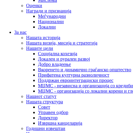
Мислења
Оценки
Награди и признанија
Меѓународни
Национални
Локални
За нас
Нашата историја
Нашата визија, мисија и стратегија
Нашите цели
Социјална кохезија
Локален и рурален развој
Добро владеење
Вкоренето и динамично граѓанско општество
Прифатена културна разноличност
Поддржан евроинтеграциски процес
МЦМС - независна и организација со кредиби
МЦМС - организација со локални корени и гл
Нашиот статут
Нашата структура
Совет
Управен одбор
Директор
Извршна канцеларија
Годишни извештаи