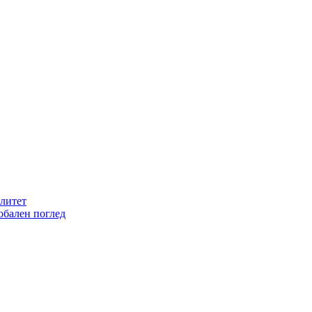
литет
обален поглед