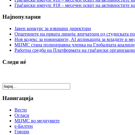
Граѓански импулс #18 – месечен осврт на активностите н
Најпопуларни
Јавен конкурс за извршни директори
Општините на првата линија: впечатоци од студиската по
Нов кодекс за новинарите, AI апликација за младите и м
МЦМС стана полноправна членка на Глобалната коалици
Работна средба на Платформата на граѓански организации
Следи нé
Навигација
Вести
Огласи
МЦМС во медиумите
е-Билтен
Говори