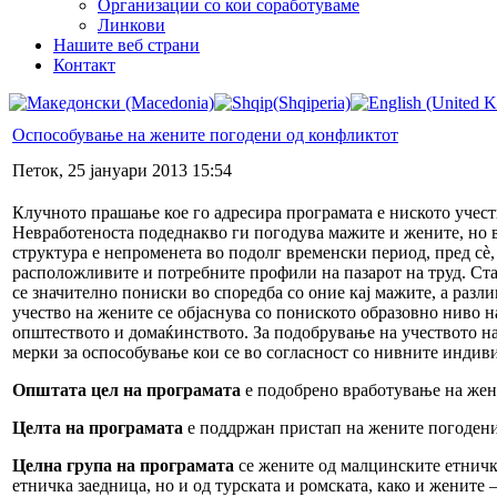
Организации со кои соработуваме
Линкови
Нашите веб страни
Контакт
Оспособување на жените погодени од конфликтот
Петок, 25 јануари 2013 15:54
Клучното прашање кое го адресира програмата е ниското учест
Невработеноста подеднакво ги погодува мажите и жените, но в
структура е непроменета во подолг временски период, пред сѐ,
расположливите и потребните профили на пазарот на труд. Ста
се значително пониски во споредба со оние кај мажите, а разл
учество на жените се објаснува со пониското образовно ниво н
општеството и домаќинството. За подобрување на учеството на
мерки за оспособување кои се во согласност со нивните индив
Општата цел на програмата
е подобрено вработување на жен
Целта на програмата
е поддржан пристап на жените погодени 
Целна група на програмата
се жените од малцинските етничк
етничка заедница, но и од турската и ромската, како и жените