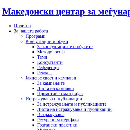
Македонски центар за меѓун
Почетна
За нашата работа
Програми
Консултации и обуки
За консултациите и обуките
Методологија
Теми
Консултанти
Референци
Рекоа...
Јакнење свест и кампањи
За кампањите
Листа на кампањи
Промотивен материјал
Истражувања и публикации
За истражувањата и публикациите
Листа на истражувања и публикации
Истражувања
Ресурсни материјали
Граѓански практики