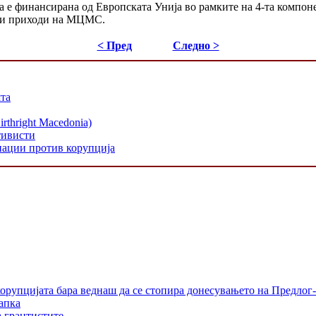
а е финансирана од Европската Унија во рамките на 4-та компо
ни приходи на МЦМС.
< Пред
Следно >
шта
hright Macedonia)
тивисти
нации против корупција
орупцијата бара веднаш да се стопира донесувањето на Предлог-
апка
а грантистите