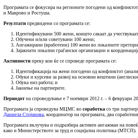
Програмата се фокусира на регионите погодени од конфликто
и Маврово и Ростуша.
Резултати
предвидени со програмата се:
Идентификувани 500 жени, коишто сакаат да учествуваат 
Обучени и/или советувани 100 жени;
Ангажирани (вработени) 100 жени во локалните претприј
Зајакнати локални граѓански организации и координација
Активности
преку кои ќе се спроведе програмата се:
Идентификација на жени погодени од конфликтот (анализ
Обуки и курсеви за развој на основни вештини (англиски 
Обука низ работа; и
Јакнење на партнерите.
Периодот
на спроведување е 7 ноември 2012 г. – 6 февруари 20
Програмата ја спроведува МЦМС во
соработка
со три партнер
Даниела Стојанова
, координатор на програмата, два соработни
Програмата вклучува и подразбира активен ангажман на повеќе
како и Министерството за труд и социјална политика (МТСП).