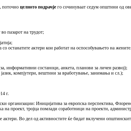
т, поточно
целното подрачје
го сочинуваат седум општини од ови
во пазарот на трудот;
атија;
 со останатите актери кои работат на оспособувањето на жените
а, информативни состаноци, анкета, планови за личен развој);
јазик, компјутери, вештини за вработување, занимања и сл.);
14 г.
ски организации: Иницијатива за европска перспектива, Флоренс
ка на проект, тројца помлади соработници на проекти, админист
 актери. Во дел од активностите ќе бидат вклучени општинските