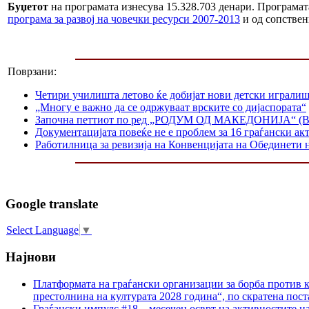
Буџетот
на програмата изнесува 15.328.703 денари. Програмат
програма за развој на човечки ресурси 2007-2013
и од сопстве
Поврзани:
Четири училишта летово ќе добијат нови детски играли
„Многу е важно да се одржуваат врските со дијаспората“
Започна петтиот по ред „РОДУМ ОД МАКЕДОНИЈА“ (Birt
Документацијата повеќе не е проблем за 16 граѓански ак
Работилница за ревизија на Конвенцијата на Обединети 
Google translate
Select Language
▼
Најнови
Платформата на граѓански организации за борба против к
престолнина на културата 2028 година“, по скратена пост
Граѓански импулс #18 – месечен осврт на активностите н