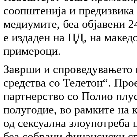
соопштенија и предизвика
медиумите, беа објавени 2
е издаден на ЦД, на македо
примероци.
Заврши и спроведувањето 
средства со Телетон“. Про
партнерство со Полио плу
полугодие, во рамките на 
од сексуална злоупотреба
беа собрани финансиски ср