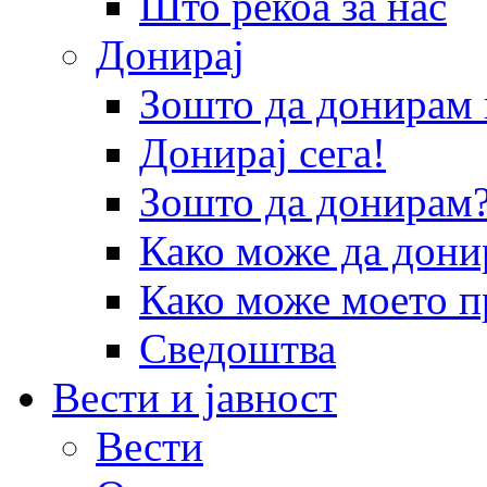
Што рекоа за нас
Донирај
Зошто да донира
Донирај сега!
Зошто да донирам
Како може да дони
Како може моето п
Сведоштва
Вести и јавност
Вести