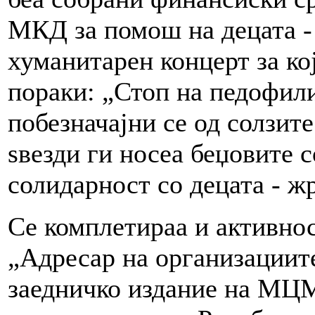
МКД за помош на децата -
хуманитарен концерт за ко
пораки: „Стоп на педофили
побезначајни се од солзите
ѕвезди ги носеа беџовите с
солидарност со децата - ж
Се комплетираа и активнос
„Адресар на организациите
заедничко издание на МЦМ