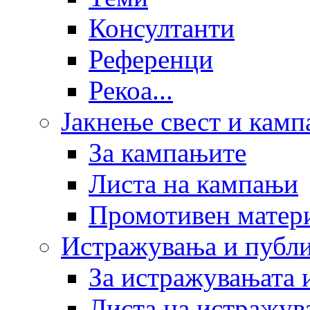
Консултанти
Референци
Рекоа...
Јакнење свест и кам
За кампањите
Листа на кампањи
Промотивен матер
Истражувања и публ
За истражувањата 
Листа на истражув