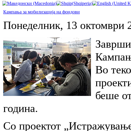
Кампања за мобилизација на фондови
Понеделник, 13 октомври 
Заврши
Кампањ
Во теко
проекти
беше от
година.
Со проектот „Истражување