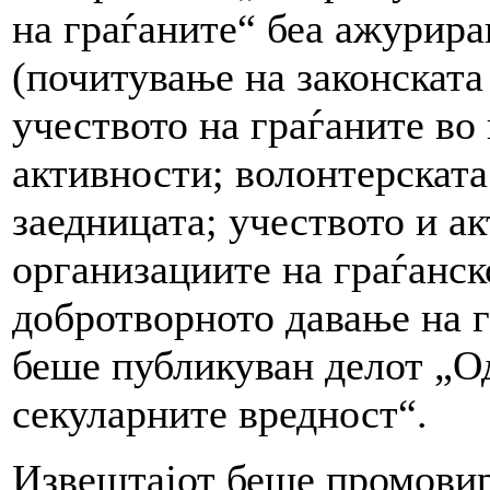
на граѓаните“ беа ажурира
(почитување на законската
учеството на граѓаните во
активности; волонтерската
заедницата; учеството и а
организациите на граѓанск
добротворното давање на г
беше публикуван делот „О
секуларните вредност“.
Извештајот беше промовир