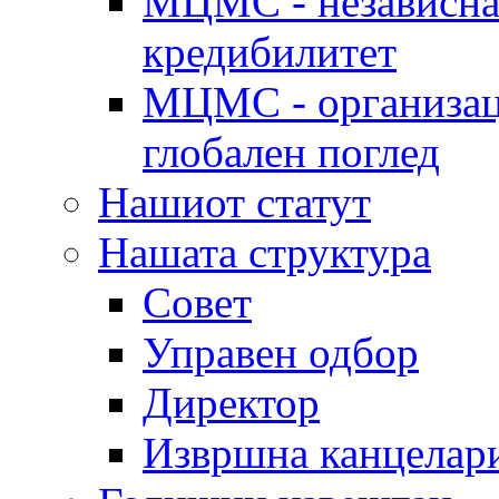
МЦМС - независна 
кредибилитет
МЦМС - организаци
глобален поглед
Нашиот статут
Нашата структура
Совет
Управен одбор
Директор
Извршна канцелар