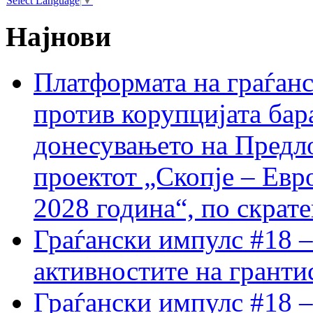
Select Language
▼
Најнови
Платформата на граѓанс
против корупцијата бар
донесувањето на Предло
проектот „Скопје – Евр
2028 година“, по скрат
Граѓански импулс #18 –
активностите на гранти
Граѓански импулс #18 –