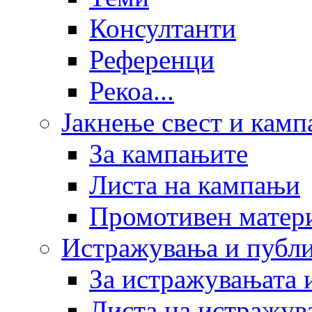
Консултанти
Референци
Рекоа...
Јакнење свест и кам
За кампањите
Листа на кампањи
Промотивен матер
Истражувања и публ
За истражувањата 
Листа на истражув