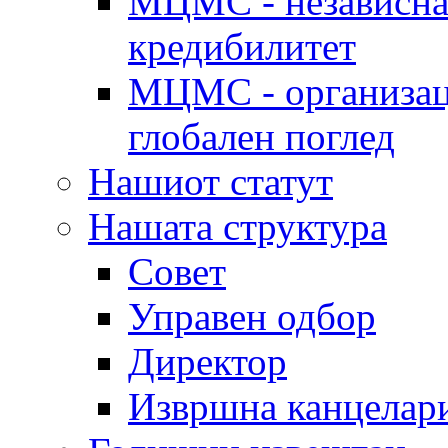
МЦМС - независна 
кредибилитет
МЦМС - организаци
глобален поглед
Нашиот статут
Нашата структура
Совет
Управен одбор
Директор
Извршна канцелар