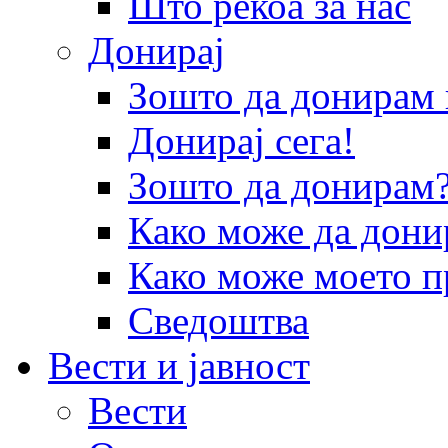
Што рекоа за нас
Донирај
Зошто да донира
Донирај сега!
Зошто да донирам
Како може да дони
Како може моето п
Сведоштва
Вести и јавност
Вести