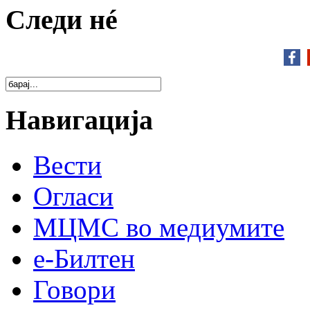
Следи нé
Навигација
Вести
Огласи
МЦМС во медиумите
е-Билтен
Говори