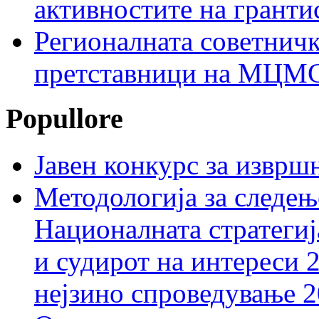
активностите на гранти
Регионалната советничк
претставници на МЦМС 
Popullore
Јавен конкурс за изврш
Методологија за следењ
Националната стратегиј
и судирот на интереси 
нејзино спроведување 