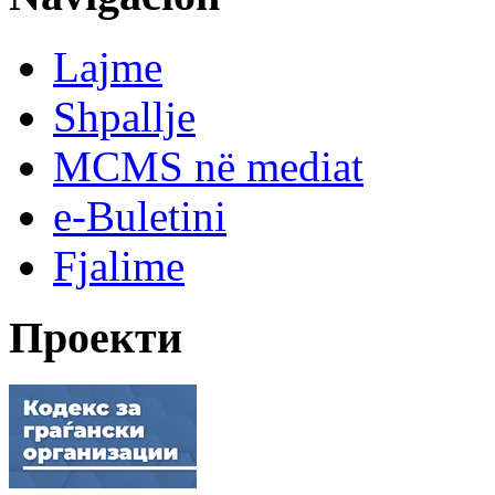
Lajme
Shpallje
MCMS në mediat
e-Buletini
Fjalime
Проекти