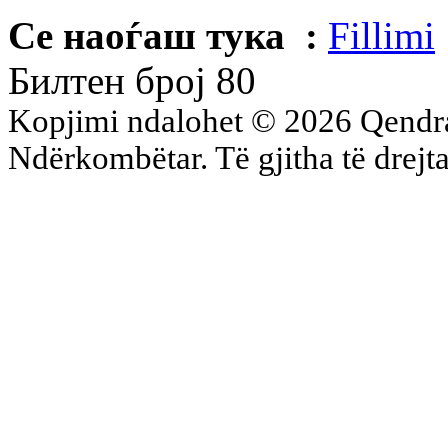
Се наоѓаш тука :
Fillimi
Билтен број 80
Kopjimi ndalohet © 2026 Qend
Ndërkombëtar. Të gjitha të drejta