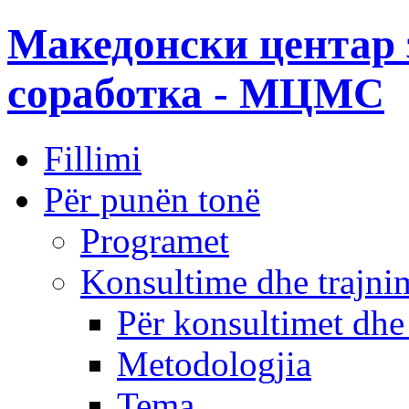
Македонски центар 
соработка - МЦМС
Fillimi
Për punën tonë
Programet
Konsultime dhe trajni
Për konsultimet dhe
Metodologjia
Tema