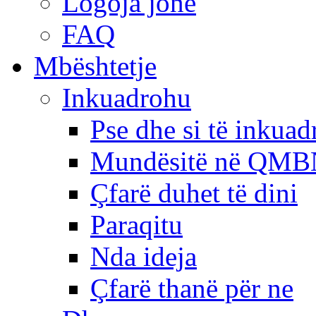
Logoja jonë
FAQ
Mbështetje
Inkuadrohu
Pse dhe si të inkua
Mundësitë në QMB
Çfarë duhet të dini
Paraqitu
Nda ideja
Çfarë thanë për ne