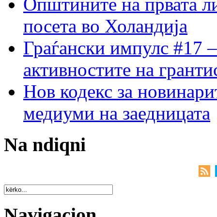
Општините на првата ли
посета во Холандија
Граѓански импулс #17 –
активностите на гранти
Нов кодекс за новинарит
медиуми на заедницата
Na ndiqni
Navigacion