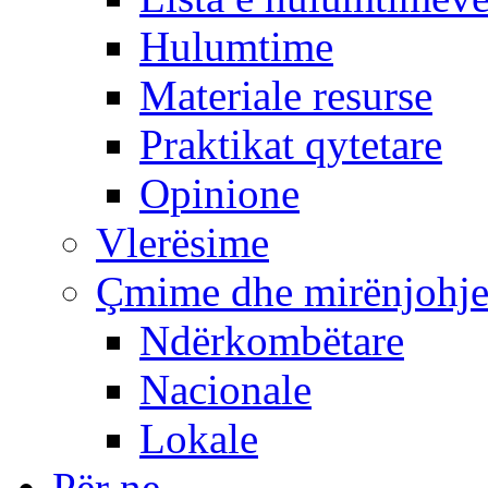
Hulumtime
Materiale resurse
Praktikat qytetare
Opinione
Vlerësime
Çmime dhe mirënjohj
Ndërkombëtare
Nacionale
Lokale
Për ne