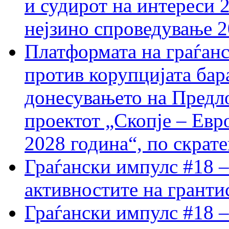
и судирот на интереси 
нејзино спроведување 
Платформата на граѓанс
против корупцијата бар
донесувањето на Предло
проектот „Скопје – Евр
2028 година“, по скрат
Граѓански импулс #18 –
активностите на гранти
Граѓански импулс #18 –