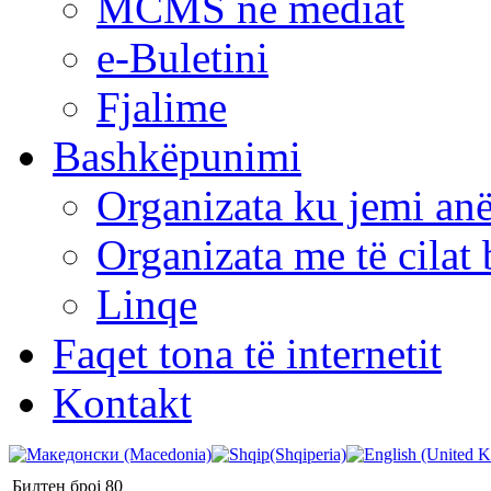
MCMS në mediat
e-Buletini
Fjalime
Bashkëpunimi
Organizata ku jemi anë
Organizata me të cila
Linqe
Faqet tona të internetit
Kontakt
Билтен број 80