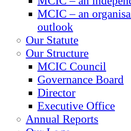
MCIC – an independe
MCIC – an organisat
outlook
Our Statute
Our Structure
MCIC Council
Governance Board
Director
Executive Office
Annual Reports