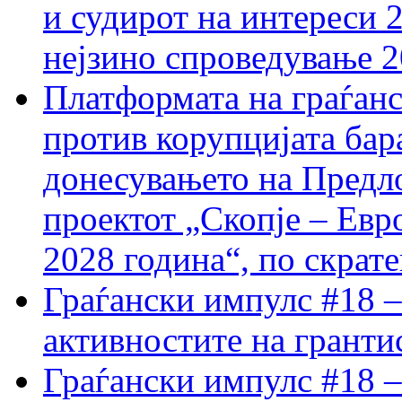
и судирот на интереси 
нејзино спроведување 
Платформата на граѓанс
против корупцијата бар
донесувањето на Предло
проектот „Скопје – Евр
2028 година“, по скрат
Граѓански импулс #18 –
активностите на гранти
Граѓански импулс #18 –