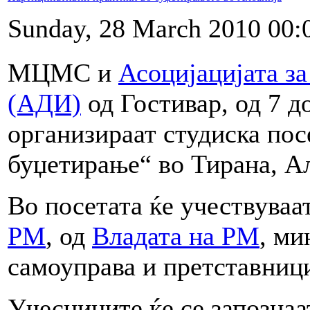
Sunday, 28 March 2010 00:
МЦМС и
Асоцијацијата з
(АДИ)
од Гостивар, од 7 д
организираат студиска по
буџетирање“ во Тирана, А
Во посетата ќе учествуваа
РМ
, од
Владата на РМ
, ми
самоуправа и претставници
Учесниците ќе се запознаа