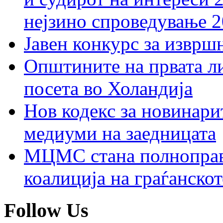
нејзино спроведување 
Јавен конкурс за изврш
Општините на првата ли
посета во Холандија
Нов кодекс за новинарит
медиуми на заедницата
МЦМС стана полноправн
коалиција на граѓанск
Follow Us