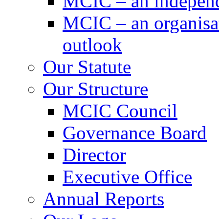
MCIC – an independe
MCIC – an organisat
outlook
Our Statute
Our Structure
MCIC Council
Governance Board
Director
Executive Office
Annual Reports