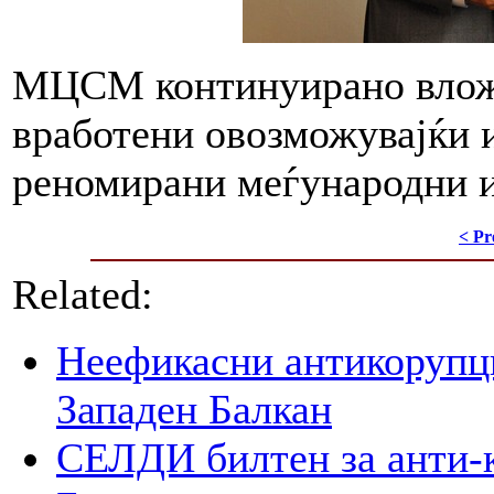
МЦСМ континуирано вложу
вработени овозможувајќи и
реномирани меѓународни 
< Pr
Related:
Неефикасни антикорупци
Западен Балкан
СЕЛДИ билтен за анти-