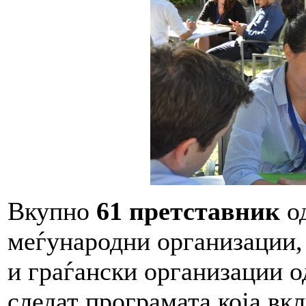
Вкупно
61 претставник
од
меѓународни организации, 
и граѓански организации 
следат програмата која вк