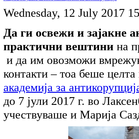
Wednesday, 12 July 2017 1
Да ги освежи и зајакне 
практични вештини
на п
и да им овозможи вмрежув
контакти – тоа беше целта 
академија за антикорупциј
до 7 јули 2017 г. во Лаксен
учествуваше и Марија Са