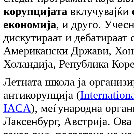
корупцијата
вклучувајќи
економија
, и друго. Учес
дискутираат и дебатираат 
Американски Држави, Хонг
Холандија, Република Коре
Летната школа ја организи
антикорупција (
Internation
IACA
), меѓународна орган
Лаксенбург, Австрија. Ова