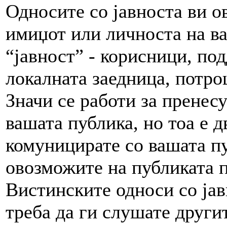
Односите со јавноста ви о
имиџот или личноста на ва
“јавност” - корисници, по
локалната заедница, потро
Значи се работи за пренес
вашата публика, но тоа е 
комуницирате со вашата пу
овозможите на публиката п
Вистинските односи со јав
треба да ги слушате другит