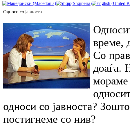
Односи со јавноста
Односит
време, 
Со прав
доаѓа. 
мораме 
односит
односи со јавноста? Зошто
постигнеме со нив?