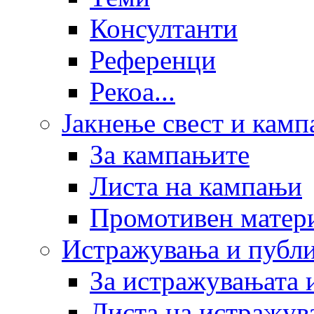
Консултанти
Референци
Рекоа...
Јакнење свест и кам
За кампањите
Листа на кампањи
Промотивен матер
Истражувања и публ
За истражувањата 
Листа на истражув