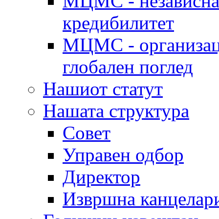
МЦМС - независна 
кредибилитет
МЦМС - организаци
глобален поглед
Нашиот статут
Нашата структура
Совет
Управен одбор
Директор
Извршна канцелар