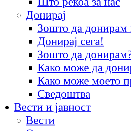
Што рекоа за нас
Донирај
Зошто да донира
Донирај сега!
Зошто да донирам
Како може да дони
Како може моето п
Сведоштва
Вести и јавност
Вести