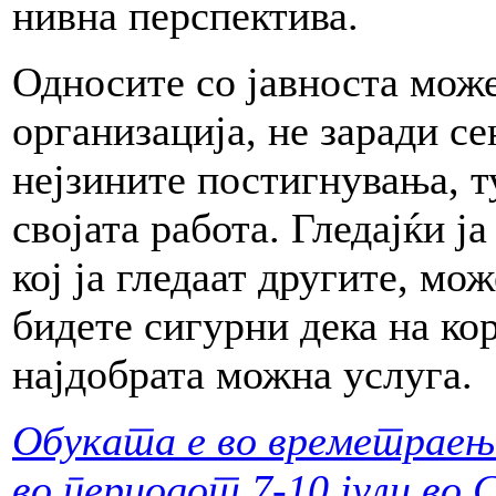
нивна перспектива.
Односите со јавноста може
организација, не заради с
нејзините постигнувања, т
својата работа. Гледајќи ј
кој ја гледаат другите, мо
бидете сигурни дека на ко
најдобрата можна услуга.
Обуката е во времетраење 
во периодот 7-10 јули во 