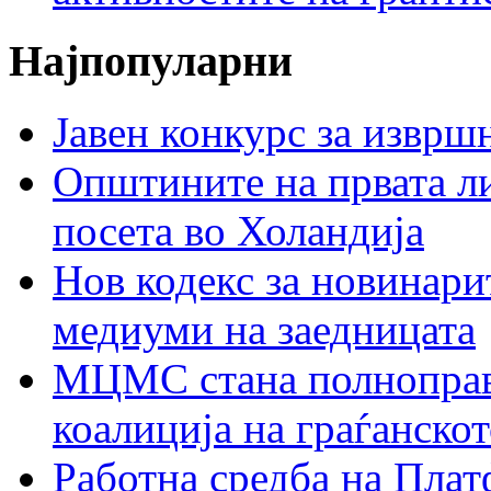
Најпопуларни
Јавен конкурс за изврш
Општините на првата ли
посета во Холандија
Нов кодекс за новинарит
медиуми на заедницата
МЦМС стана полноправн
коалиција на граѓанск
Работна средба на Плат