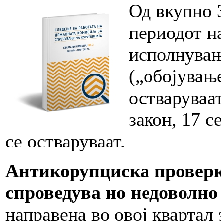
Од вкупно 
периодот на
исполнувањ
(„обојување
остваруваа
закон, 17 с
се остваруваат.
Антикорупциска проверк
спроведува но недоволно
направена во овој квартал 