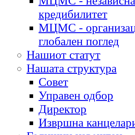
МЦМС - независна 
кредибилитет
МЦМС - организаци
глобален поглед
Нашиот статут
Нашата структура
Совет
Управен одбор
Директор
Извршна канцелар