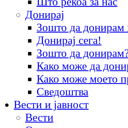
Што рекоа за нас
Донирај
Зошто да донира
Донирај сега!
Зошто да донирам
Како може да дони
Како може моето п
Сведоштва
Вести и јавност
Вести