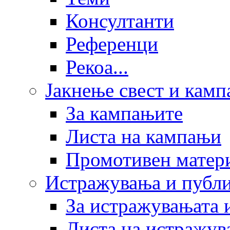
Консултанти
Референци
Рекоа...
Јакнење свест и кам
За кампањите
Листа на кампањи
Промотивен матер
Истражувања и публ
За истражувањата 
Листа на истражув