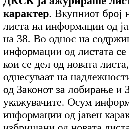
ДКСК ја ажурираше лист
карактер
. Вкупниот број 
листа на информации од ја
на 38. Во однос на содржи
информации од листата се
кои се дел од новата листа
однесуваат на надлежност
од Законот за лобирање и 
укажувачите. Осум информ
информации од јавен каракт
избришани од новата листа