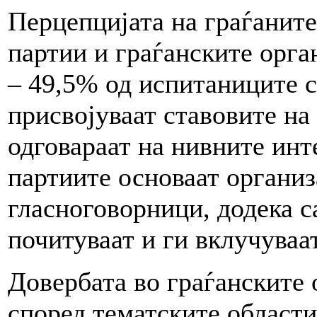
Перцепцијата на граѓаните
партии и граѓанските орг
– 49,5% од испитаниците с
присвојуваат ставовите на
одговараат на нивните инт
партиите основаат организ
гласноговорници, додека с
почитуваат и ги вклучуваа
Довербата во граѓанските 
според тематските области 