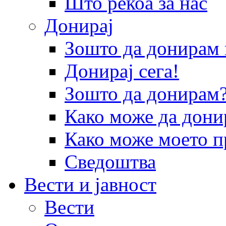
Што рекоа за нас
Донирај
Зошто да донира
Донирај сега!
Зошто да донирам
Како може да дони
Како може моето п
Сведоштва
Вести и јавност
Вести