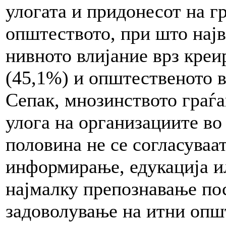
улогата и придонесот на г
општеството, при што најв
нивното влијание врз креи
(45,1%) и општественото в
Сепак, мнозинството граѓа
улога на организациите во
половина не се согласуваа
информирање, едукација и
најмалку препознавање по
задоволување на итни опш