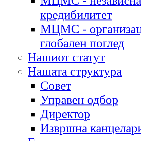
МЦМС - независна 
кредибилитет
МЦМС - организаци
глобален поглед
Нашиот статут
Нашата структура
Совет
Управен одбор
Директор
Извршна канцелар