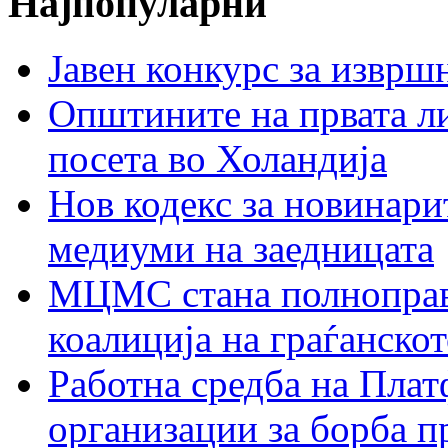
Најпопуларни
Јавен конкурс за изврш
Општините на првата ли
посета во Холандија
Нов кодекс за новинарит
медиуми на заедницата
МЦМС стана полноправн
коалиција на граѓанск
Работна средба на Плат
организации за борба п