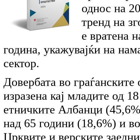
однос на 2
тренд на з
е вратена н
година, укажувајќи на нам
сектор.
Довербата во граѓанските 
изразена кај младите од 18
етничките Албанци (45,6%)
над 65 години (18,6%) и в
Црквите и верските заедни