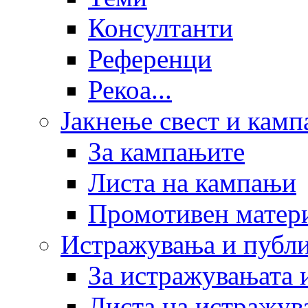
Консултанти
Референци
Рекоа...
Јакнење свест и кам
За кампањите
Листа на кампањи
Промотивен матер
Истражувања и публ
За истражувањата 
Листа на истражув