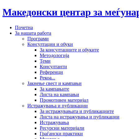
Македонски центар за меѓун
Почетна
За нашата работа
Програми
Консултации и обуки
За консултациите и обуките
Методологија
Теми
Консултанти
Референци
Рекоа...
Јакнење свест и кампањи
За кампањите
Листа на кампањи
Промотивен материјал
Истражувања и публикации
За истражувањата и публикациите
Листа на истражувања и публикации
Истражувања
Ресурсни материјали
Граѓански практики