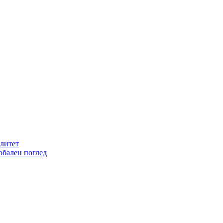
литет
обален поглед