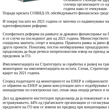
соочија организаците со о
година иако се очекуваше.
Поради кризата СОВИД-19, обезбедувањето финансиски средств
И покрај тоа што во 2021 година се започна со надминување н
идентификувани реформи.
Сеопфатната реформа на рамката за државно финансирање на 
и се случи на последниот ден од 2021 година. Министерството 
социјална заштита, спорт и младина. Правната рамка за јавн
други проекти. Понатаму, постои необврзувачки процедурален 
продолжува да биде речиси непрепознатлив извор на приход за
предизвик за ГО.
Имплементацијата на Стратегијата за соработка и развој на гр
мониторинг на имплементацијата на истата. Сепак, Стратегијата
крајот на 2021 година.
Според податоците од мониторингот на ЕНЕР и собраниските се
се објавени на ЕНЕР за јавни консултации што е подобрување 
иницијативи по електронски пат, сепак оваа опција речиси и н
Дел од државните институции продолжија да ја покануваат и вк
истражувањето, 44% од граѓанските организации се согласуваат
предлозите на ГО кои се земени во предвид при конципирање 