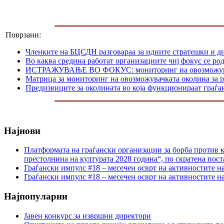
Поврзани:
Членките на БЦСДН разговараа за идните стратешки и д
Во каква средина работат организациите чиј фокус се р
ИСТРАЖУВАЊЕ ВО ФОКУС: мониторинг на овозможувачката
Матрица за мониторинг на овозможувачката околина за р
Предизвиците за околината во која функционираат граѓа
Најнови
Платформата на граѓански организации за борба против к
престолнина на културата 2028 година“, по скратена пост
Граѓански импулс #18 – месечен осврт на активностите н
Граѓански импулс #18 – месечен осврт на активностите н
Најпопуларни
Јавен конкурс за извршни директори