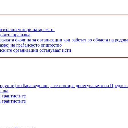
игитални чекори на мрежата
одовите прашања
 околина за организации кои работат во областа на родовата
азвој на граѓанското општество
нските организации остануваат исти
орупцијата бара веднаш да се стопира донесувањето на Предлог-
апка
а грантистите
а грантистите