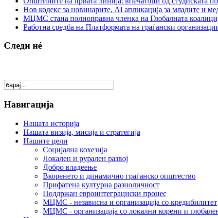
Општините на првата линија: впечатоци од студиската по
Нов кодекс за новинарите, AI апликација за младите и м
МЦМС стана полноправна членка на Глобалната коалици
Работна средба на Платформата на граѓански организации
Следи нé
Навигација
Нашата историја
Нашата визија, мисија и стратегија
Нашите цели
Социјална кохезија
Локален и рурален развој
Добро владеење
Вкоренето и динамично граѓанско општество
Прифатена културна разноличност
Поддржан евроинтеграциски процес
МЦМС - независна и организација со кредибилитет
МЦМС - организација со локални корени и глобале