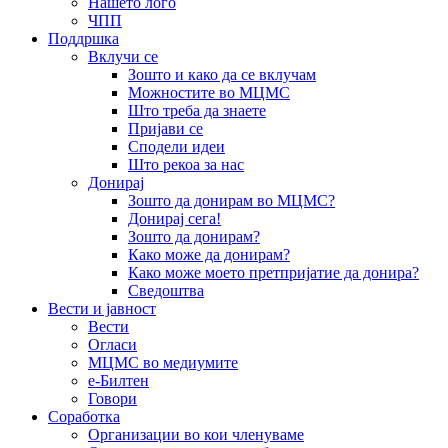
Нашето лого
ЧПП
Поддршка
Вклучи се
Зошто и како да се вклучам
Можностите во МЦМС
Што треба да знаете
Пријави се
Сподели идеи
Што рекоа за нас
Донирај
Зошто да донирам во МЦМС?
Донирај сега!
Зошто да донирам?
Како може да донирам?
Како може моето претпријатие да донира?
Сведоштва
Вести и јавност
Вести
Огласи
МЦМС во медиумите
е-Билтен
Говори
Соработка
Организации во кои членуваме