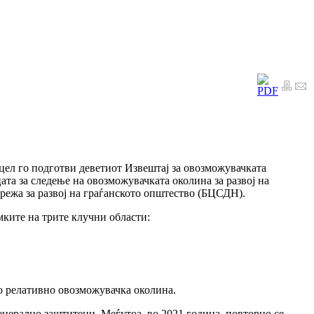
цел го подготви деветиот Извештај за овозможувачката
ата за следење на овозможувачката околина за развој на
режа за развој на граѓанското општество (БЦСДН).
мките на трите клучни области:
во релативно овозможувачка околина.
нерално заштитени. Меѓутоа, во 2021 година, повторно се