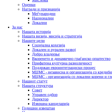
Мислења
Оценки
Награди и признанија
Меѓународни
Национални
Локални
За нас
Нашата историја
Нашата визија, мисија и стратегија
Нашите цели
Социјална кохезија
Локален и рурален развој
Добро владеење
Вкоренето и динамично граѓанско општество
Прифатена културна разноличност
Поддржан евроинтеграциски процес
МЦМС - независна и организација со кредиби
МЦМС - организација со локални корени и гл
Нашиот статут
Нашата структура
Совет
Управен одбор
Директор
Извршна канцеларија
Годишни извештаи