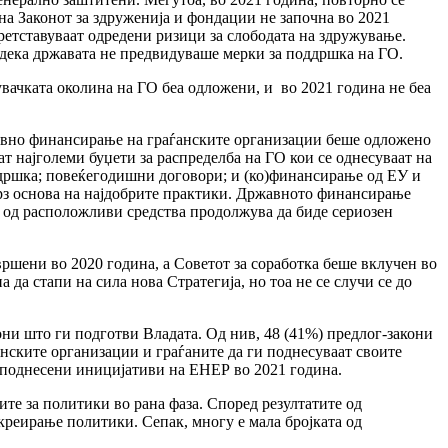
а Законот за здруженија и фондации не започна во 2021
ретставуваат одредени ризици за слободата на здружување.
дека државата не предвидуваше мерки за поддршка на ГО.
вачката околина на ГО беа одложени, и во 2021 година не беа
авно финансирање на граѓанските организации беше одложено
ат најголеми буџети за распределба на ГО кои се однесуваат на
ддршка; повеќегодишни договори; и (ко)финансирање од ЕУ и
 врз основа на најдобрите практики. Државното финансирање
т од расположливи средства продолжува да биде сериозен
вршени во 2020 година, а Советот за соработка беше вклучен во
да стапи на сила нова Стратегија, но тоа не се случи се до
ни што ги подготви Владата. Од нив, 48 (41%) предлог-закони
нските организации и граѓаните да ги поднесуваат своите
еа поднесени иницијативи на ЕНЕР во 2021 година.
те за политики во рана фаза. Според резултатите од
креирање политики. Сепак, многу е мала бројката од