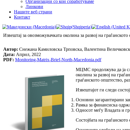
Организации со кои соработуваме
Линкови
Нашите веб страни
Контакт
Извештај за овозможувачката околина за развој на граѓанското
Автор:
Снежана Камиловска Трповска, Валентина Величковс
Дата:
Април, 2022
PDF:
Monitoring-Matrix-Brief-North-Macedonia.pdf
МЦМС продолжува да ја сле
околина за развој на граѓа
граѓанското општество, ра
Извештајот ги следи состој
Основни загарантирани за
Рамка за финансиска одржл
Односот меѓу Владата и гр
Состојбата на граѓанското
Основните слободи на здру