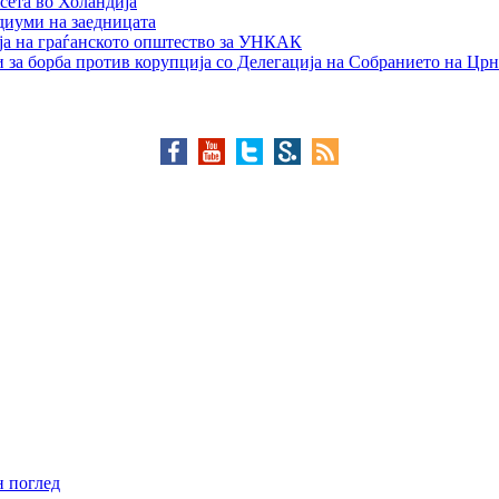
сета во Холандија
едиуми на заедницата
ја на граѓанското општество за УНКАК
 за борба против корупција со Делегација на Собранието на Црн
н поглед