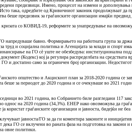
дредени предизвици. Имено, процесот на измени и дополнувања н
 Исто така, одредбите од Кривичниот законик продолжуваат да п
а беше предизвик за граѓанските организации имајќи предвид 
а кризата со КОВИД-19, реформите за унапредување на овозможу
ГО напредуваше бавно. Формирањето на работната група за држ
за труд и социјална политика и Агенцијата за млади и спорт има
о финансирање на ГО сè уште не обезбедува: институционална по
документ (Кодекс) кој ја регулира распределбата на средствата
 ГО и достапно само за ограничен број организации. Недостиго
аѓанското општество и Акцискиот план за 2018-2020 година се за
 беше за периодот до 2020 година и се очекуваше во 2021 година 
дници во 2021 година, во Собранието биле разгледани 117 зако
во однос на 2020 година (34,3%). ЕНЕР иако овозможува да граѓа
е ја користат граѓанските организации и јавноста, бидејќи не б
лучуваат јавноста/ГО за да ги коментира законите и иницијативи
 дека ГО се вклучени во раната фаза на подготовка на закони и 
на овие политики.