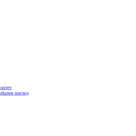
литет
обален поглед