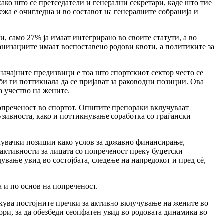
ако што се претседатели и генерални секретари, каде што тие
а е очигледна и во составот на гене­ралните собранија и
и, само 27% ја имаат интегрирано во своите статути, а во
низациите имаат воспоста­вено родови квоти, а политиките за
ачајните предизвици е тоа што спортскиот сектор чес­то се
и ги поттикнала да се пријават за раководни по­зиции. Ова
а учество на жените.
опреченост во спортот. Општите препораки вклучуваат
узивноста, како и поттикнување соработка со граѓански
чувачки позиции како услов за државно финансирање,
активности за лицата со попреченост преку буџет­ски
ување увид во состојбата, следење на напредокот и пред сѐ,
 и по основ на попреченост.
ува постојните пречки за активно вклучување на жените во
ри, за да обезбеди сеопфатен увид во родовата динамика во