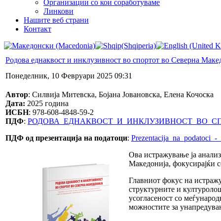
Организации со кои соработуваме
Линкови
Нашите веб страни
Контакт
Родова еднаквост и инклузивност во спортот во Северна Маке
Понеделник, 10 Февруари 2025 09:31
Автор
: Силвија Митевска, Бојана Јовановска, Елена Кочоска
Дата:
2025 година
ИСБН
: 978-608-4848-59-2
ПДФ
:
РОДОВА_ЕДНАКВОСТ_И_ИНКЛУЗИВНОСТ_ВО_СП
ПДФ од презентација на податоци
:
Prezentacija_na_podatoci_
Ова истражување ја анализ
Македонија, фокусирајќи с
Главниот фокус на истражу
структурните и културолош
усогласеност со меѓународ
можностите за унапредувањ