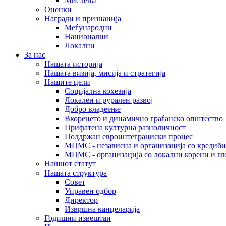
Мислења
Оценки
Награди и признанија
Меѓународни
Национални
Локални
За нас
Нашата историја
Нашата визија, мисија и стратегија
Нашите цели
Социјална кохезија
Локален и рурален развој
Добро владеење
Вкоренето и динамично граѓанско општество
Прифатена културна разноличност
Поддржан евроинтеграциски процес
МЦМС - независна и организација со кредиби
МЦМС - организација со локални корени и гл
Нашиот статут
Нашата структура
Совет
Управен одбор
Директор
Извршна канцеларија
Годишни извештаи