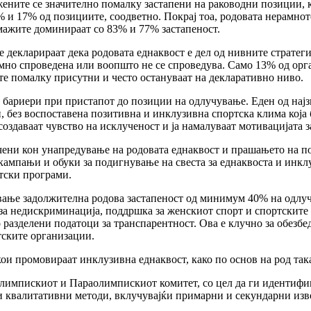
ените се значително помалку застапени на раководни позиции, к
и 17% од позициите, соодветно. Покрај тоа, родовата нерамнотеж
мажите доминираат со 83% и 77% застапеност.
декларираат дека родовата еднаквост е дел од нивните стра­теги
умно спроведена или воопшто не се спроведува. Само 13% од орга
те помалку присутни и често остануваат на декларативно ниво.
и бариери при пристапот до позиции на одлучување. Еден од најзн
без воспоставена по­зитивна и инклузивна спортска клима која б
оздаваат чувство на исклученост и ја намалуваат мотивацијата з
чени кон унапредување на родо­вата еднаквост и прашањето на п
 кампањи и обуки за подигнување на свеста за еднаквоста и инкл
ртски програми.
вање задолжителна родова застапеност од минимум 40% на одлу
а недискриминација, под­дршка за женскиот спорт и спортските 
 разделени податоци за транспарентност. Ова е клучно за обезбед
тските организации.
ои промовираат инклузивна еднаквост, како по основ на род така
импискиот и Параолимпискиот комитет, со цел да ги идентифик
квалитативни методи, вклучувајќи примарни и секун­дарни изво