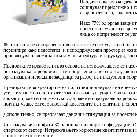
Наодите покажуваат дека ж
сочинуваат приближно 13% 
извршните тела, каде што 
Иако 77% од организациите 
повеќето случаи таа е дел
лица со попреченост се уш
Жените со и без попреченост во спортот се соочуваат со бројн
перципира како недостапен и неподдржувачки простор за жени, 
произлегува од доминантната машка култура и структури, кои с
Препораките изработени врз основа на истражувањето се насо
истражувања за родовиот јаз и попреченоста во спортот, јавни
организации и локални заедници за развој на инклу­зивни спо
Препораките за креаторите на политики повикуваат на воведу
усогласување на спортските закони со меѓународни стандарди з
алокации, како и систематско собирање и објавување на родово
поттикнување одговорност кај креаторите на политики и спор
Дополнително, се предлагаат даночни стимулации за проекти к
Истражувањето опфати 30 национални спортски федерации, Ол
спортскиот сектор. Истражувањето користеше квантитативни и 
спортските институции.