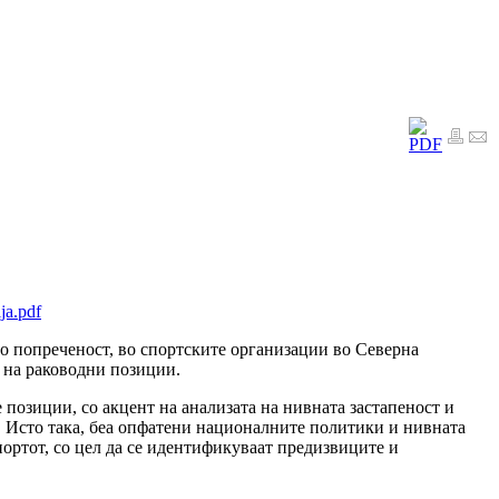
ja.pdf
со попреченост, во спортските организации во Северна
к на раководни позиции.
позиции, со акцент на анализата на нивната застапеност и
 Исто така, беа опфатени нацио­налните политики и нивната
портот, со цел да се идентификуваат предизвиците и