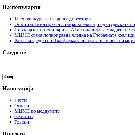
Најпопуларни
Јавен конкурс за извршни директори
Општините на првата линија: впечатоци од студиската по
Нов кодекс за новинарите, AI апликација за младите и м
МЦМС стана полноправна членка на Глобалната коалици
Работна средба на Платформата на граѓански организации
Следи нé
Навигација
Вести
Огласи
МЦМС во медиумите
е-Билтен
Говори
Проекти