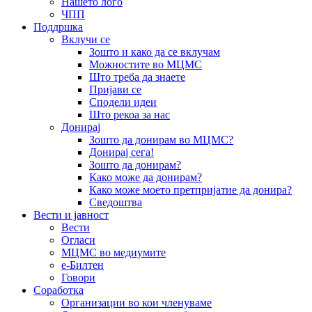
Нашето лого
ЧПП
Поддршка
Вклучи се
Зошто и како да се вклучам
Можностите во МЦМС
Што треба да знаете
Пријави се
Сподели идеи
Што рекоа за нас
Донирај
Зошто да донирам во МЦМС?
Донирај сега!
Зошто да донирам?
Како може да донирам?
Како може моето претпријатие да донира?
Сведоштва
Вести и јавност
Вести
Огласи
МЦМС во медиумите
е-Билтен
Говори
Соработка
Организации во кои членуваме