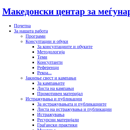
Македонски центар за меѓун
Почетна
За нашата работа
Програми
Консултации и обуки
За консултациите и обуките
Методологија
Теми
Консултанти
Референци
Рекоа...
Јакнење свест и кампањи
За кампањите
Листа на кампањи
Промотивен материјал
Истражувања и публикации
За истражувањата и публикациите
Листа на истражувања и публикации
Истражувања
Ресурсни материјали
Граѓански практики