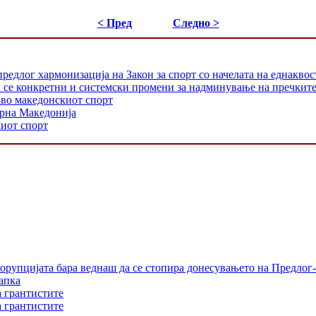
< Пред
Следно >
предлог хармонизација на Закон за спорт со начелата на еднакво
и се конкретни и системски промени за надминување на пречкит
 во македонскиот спорт
ерна Македонија
киот спорт
орупцијата бара веднаш да се стопира донесувањето на Предлог-
апка
а грантистите
а грантистите