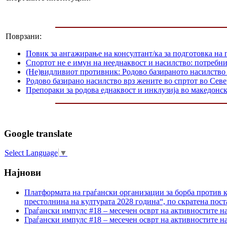
Поврзани:
Повик за ангажирање на консултант/ка за подготовка на 
Спортот не е имун на нееднаквост и насилство: потребн
(Не)видливиот противник: Родово базираното насилство
Родово базирано насилство врз жените во спртот во Сев
Препораки за родова еднаквост и инклузија во македонс
Google translate
Select Language
▼
Најнови
Платформата на граѓански организации за борба против к
престолнина на културата 2028 година“, по скратена пост
Граѓански импулс #18 – месечен осврт на активностите н
Граѓански импулс #18 – месечен осврт на активностите н