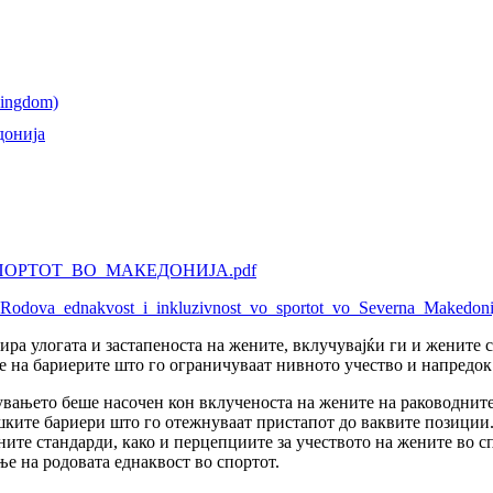
донија
ОРТОТ_ВО_МАКЕДОНИЈА.pdf
-_Rodova_ednakvost_i_inkluzivnost_vo_sportot_vo_Severna_Makedoni
ира улогата и застапеноста на жените, вклучувајќи ги и жените 
е на барие­рите што го ограничуваат нивното учество и напредо
вањето беше насочен кон вклученоста на жените на раководните 
ките бариери што го отежнуваат пристапот до ваквите позиции.
ните стандарди, како и перцепциите за учеството на жените во с
е на родовата еднаквост во спортот.