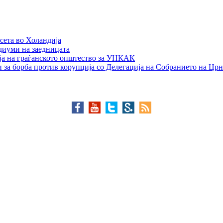
сета во Холандија
едиуми на заедницата
ја на граѓанското општество за УНКАК
 за борба против корупција со Делегација на Собранието на Црн