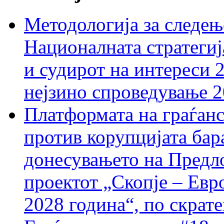
Методологија за следењ
Националната стратегиј
и судирот на интереси 
нејзино спроведување 
Платформата на граѓанс
против корупцијата бар
донесувањето на Предло
проектот „Скопје – Евр
2028 година“, по скрат