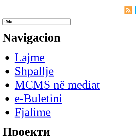
Navigacion
Lajme
Shpallje
MCMS në mediat
e-Buletini
Fjalime
Проекти