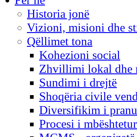
Historia jonë
Vizioni, misioni dhe st
Qëllimet tona
Kohezioni social
Zhvillimi lokal dhe 
Sundimi i drejtë
Shoqëria civile ven
Diversifikim i pranu
Procesi i mbështetur