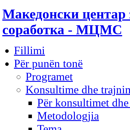
Македонски центар 
соработка - МЦМС
Fillimi
Për punën tonë
Programet
Konsultime dhe trajni
Për konsultimet dhe
Metodologjia
Tema