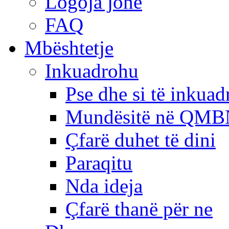
Logoja jonë
FAQ
Mbështetje
Inkuadrohu
Pse dhe si të inkua
Mundësitë në QMB
Çfarë duhet të dini
Paraqitu
Nda ideja
Çfarë thanë për ne