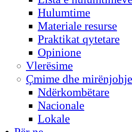
Hulumtime
Materiale resurse
Praktikat qytetare
Opinione
Vlerësime
Çmime dhe mirënjohj
Ndërkombëtare
Nacionale
Lokale
Për ne