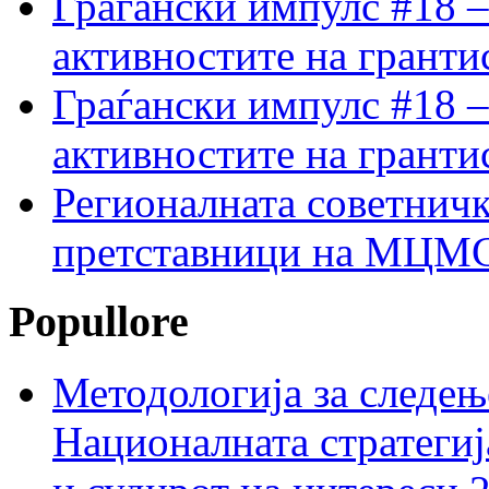
Граѓански импулс #18 –
активностите на гранти
Граѓански импулс #18 –
активностите на гранти
Регионалната советничк
претставници на МЦМС 
Popullore
Методологија за следењ
Националната стратегиј