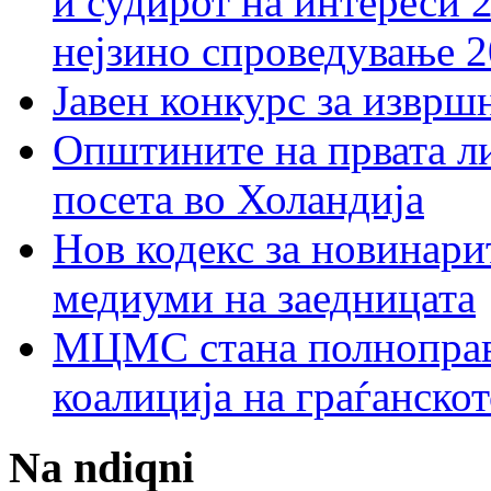
и судирот на интереси 
нејзино спроведување 
Јавен конкурс за изврш
Општините на првата ли
посета во Холандија
Нов кодекс за новинарит
медиуми на заедницата
МЦМС стана полноправн
коалиција на граѓанск
Na ndiqni