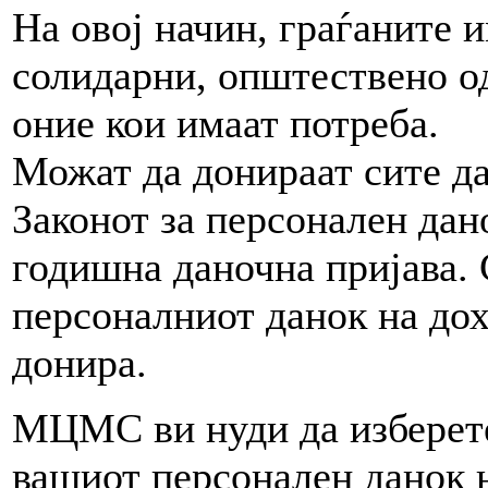
На овој начин, граѓаните 
солидарни, општествено о
оние кои имаат потреба.
Можат да донираат сите д
Законот за персонален дан
годишна даночна пријава.
персоналниот данок на дохо
донира.
МЦМС ви нуди да изберете
вашиот персонален данок н