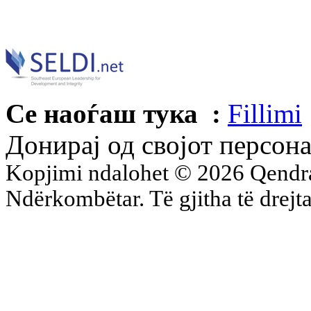
Се наоѓаш тука :
Fillimi
Донирај од својот персон
Kopjimi ndalohet © 2026 Qend
Ndërkombëtar. Të gjitha të drejta