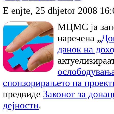
E enjte, 25 dhjetor 2008 16:
МЦМС ја запо
наречена „
До
данок на дох
актуелизираа
ослободувања
спонзорирањето на проекти
предвиде
Законот за донац
дејности
.