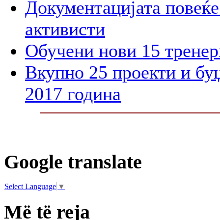
Документацијата повеќе 
активисти
Обучени нови 15 тренер
Вкупно 25 проекти и бу
2017 година
Google translate
Select Language
▼
Më të reja