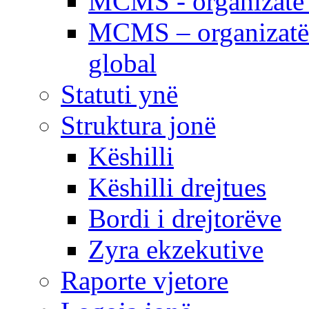
MCMS - organizatë e
MCMS – organizatë 
global
Statuti ynë
Struktura jonë
Këshilli
Këshilli drejtues
Bordi i drejtorëve
Zyra ekzekutive
Raporte vjetore