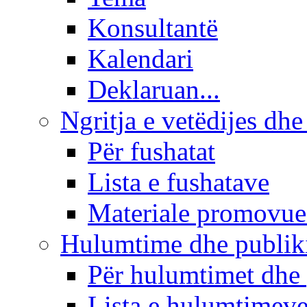
Konsultantë
Kalendari
Deklaruan...
Ngritja e vetëdijes dhe
Për fushatat
Lista e fushatave
Materiale promovue
Hulumtime dhe publi
Për hulumtimet dhe
Lista e hulumtimev