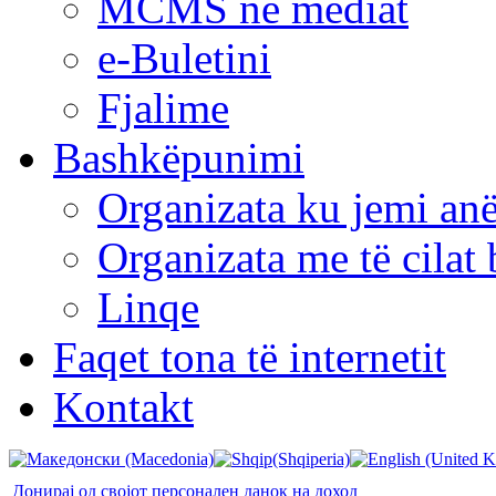
MCMS në mediat
e-Buletini
Fjalime
Bashkëpunimi
Organizata ku jemi anë
Organizata me të cila
Linqe
Faqet tona të internetit
Kontakt
Донирај од својот персонален данок на доход