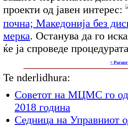
проекти од јавен интерес:
почна; Македонија без ди
мерка
. Останува да го ис
ќе ја спроведе процедурата
< Parapr
Te nderlidhura:
Советот на МЦМС го од
2018 година
Седница на Управниот 