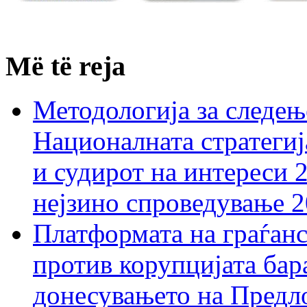
Më të reja
Методологија за следењ
Националната стратегиј
и судирот на интереси 
нејзино спроведување 
Платформата на граѓанс
против корупцијата бар
донесувањето на Предло