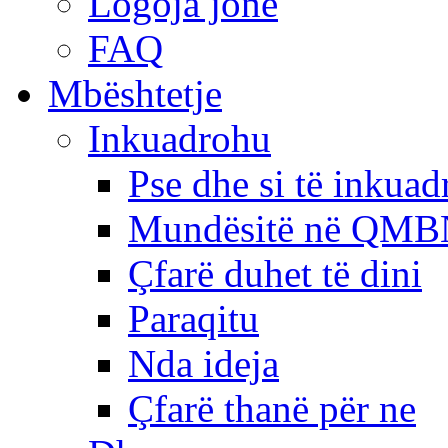
Logoja jonë
FAQ
Mbështetje
Inkuadrohu
Pse dhe si të inkua
Mundësitë në QMB
Çfarë duhet të dini
Paraqitu
Nda ideja
Çfarë thanë për ne