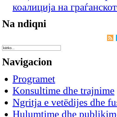
коалиција на граѓанск
Na ndiqni
Navigacion
Programet
Konsultime dhe trajnime
Ngritja e vetëdijes dhe fu
Hulumtime dhe publikim