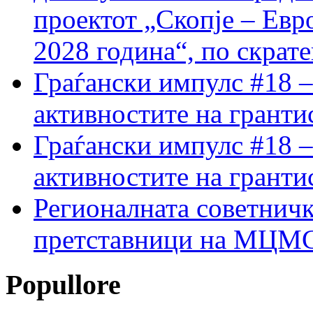
проектот „Скопје – Евр
2028 година“, по скрат
Граѓански импулс #18 –
активностите на гранти
Граѓански импулс #18 –
активностите на гранти
Регионалната советничк
претставници на МЦМС 
Popullore