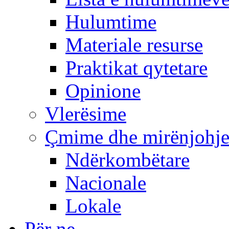
Hulumtime
Materiale resurse
Praktikat qytetare
Opinione
Vlerësime
Çmime dhe mirënjohj
Ndërkombëtare
Nacionale
Lokale
Për ne