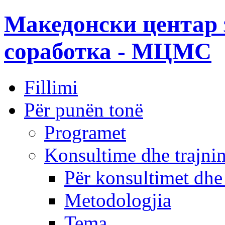
Македонски центар 
соработка - МЦМС
Fillimi
Për punën tonë
Programet
Konsultime dhe trajni
Për konsultimet dhe
Metodologjia
Tema