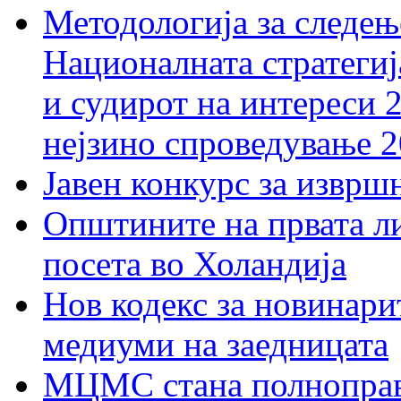
Методологија за следењ
Националната стратегиј
и судирот на интереси 
нејзино спроведување 
Јавен конкурс за изврш
Општините на првата ли
посета во Холандија
Нов кодекс за новинарит
медиуми на заедницата
МЦМС стана полноправн