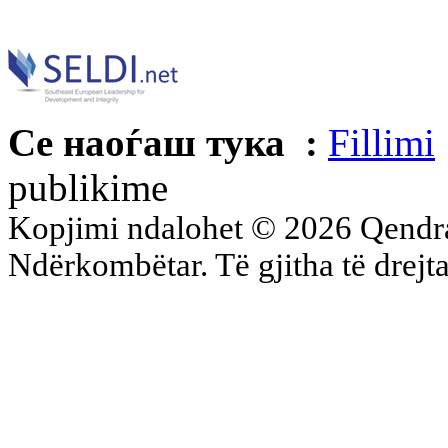
Се наоѓаш тука :
Fillimi
publikime
Kopjimi ndalohet © 2026 Qend
Ndërkombëtar. Të gjitha të drejta