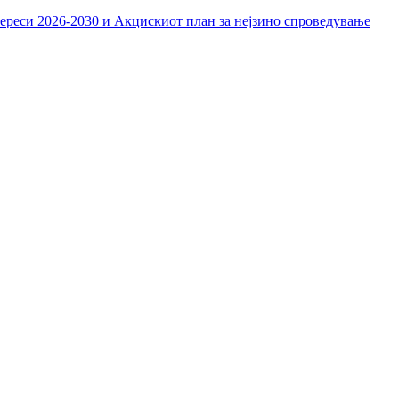
тереси 2026-2030 и Акцискиот план за нејзино спроведување