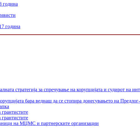
8 година
тивисти
17 година
лната стратегија за спречување на корупцијата и судирот на ин
орупцијата бара веднаш да се стопира донесувањето на Предлог-
апка
а грантистите
а грантистите
тавници на МЦМС и партнерските организации