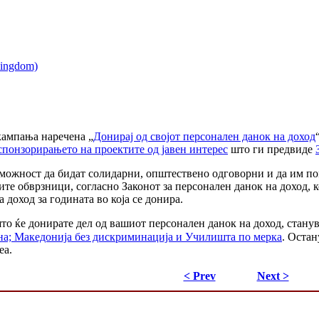
кампања наречена „
Донирај од својот персонален данок на доход
спонзорирањето на проектите од јавен интерес
што ги предвиде
 можност да бидат солидарни, општествено одговорни и да им по
те обврзници, согласно Законот за персонален данок на доход, 
доход за годината во која се донира.
о ќе донирате дел од вашиот персонален данок на доход, станува
а; Македонија без дискриминација и Училишта по мерка
. Остан
еа.
< Prev
Next >