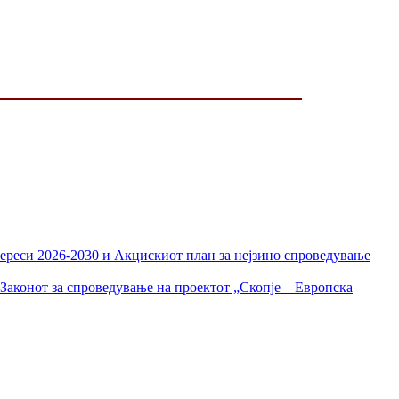
тереси 2026-2030 и Акцискиот план за нејзино спроведување
Законот за спроведување на проектот „Скопје – Европска