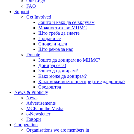
Our Logo
FAQ
Support
Get Involved
Зошто и како да се вклучам
Можностите во МЦМС
Што треба да знаете
Пријави се
Сподели идеи
Што рекоа за нас
Donate
Зошто да донирам во МЦМС?
Донирај сега!
Зошто да донирам?
Како може да донирам?
Како може моето претпријатие да донира?
Сведоштва
News & Publicity
News
Advertisements
MCIC in the Media
e-Newsletter
Говори
Cooperation
Organisations we are members in