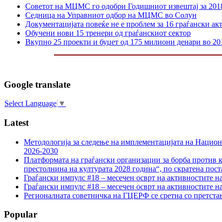
Советот на МЦМС го одобри Годишниот извештај за 201
Седница на Управниот одбор на МЦМС во Солун
Документацијата повеќе не е проблем за 16 граѓански ак
Обучени нови 15 тренери од граѓанскиот сектор
Вкупно 25 проекти и буџет од 175 милиони денари во 20
Google translate
Select Language
▼
Latest
Методологија за следење на имплементацијата на Национа
2026-2030
Платформата на граѓански организации за борба против к
престолнина на културата 2028 година“, по скратена пост
Граѓански импулс #18 – месечен осврт на активностите н
Граѓански импулс #18 – месечен осврт на активностите н
Регионалната советничка на ГЦЕРФ се сретна со претс
Popular