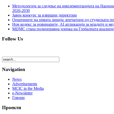
Методологија за следење на имплементацијата на Национа
2026-2030
Јавен конкурс за извршни директори
Општините на првата линија: впечатоци од студиската по
Нов кодекс за новинарите, AI апликација за младите и м
МЦМС стана полноправна членка на Глобалната коалици
Follow Us
Navigation
News
Advertisements
MCIC in the Media
e-Newsletter
Говори
Проекти