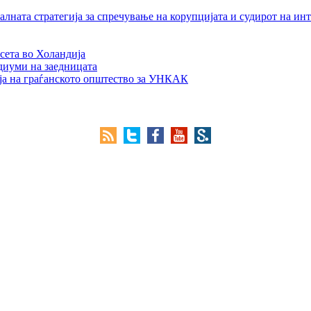
лната стратегија за спречување на корупцијата и судирот на ин
сета во Холандија
едиуми на заедницата
ја на граѓанското општество за УНКАК