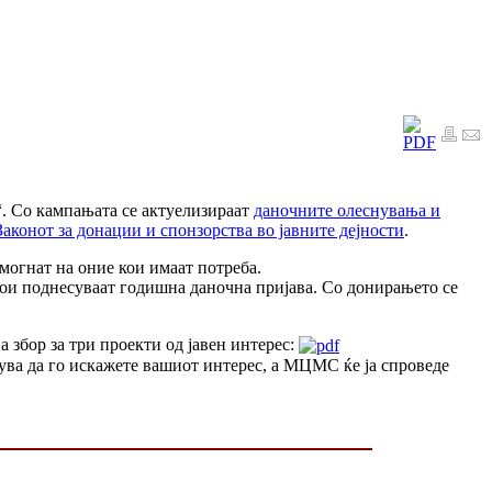
“. Со кампањата се актуелизираат
даночните олеснувања и
Законот за донации и спонзорства во јавните дејности
.
могнат на оние кои имаат потреба.
кои поднесуваат годишна даночна пријава. Со донирањето се
 збор за три проекти од јавен интерес:
ува да го искажете вашиот интерес, а МЦМС ќе ја спроведе