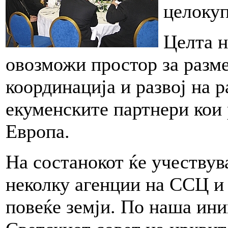
целокуп
Целта н
овозможи простор за разм
координација и развој на 
екуменските партнери кои 
Европа.
На состанокот ќе учествув
неколку агенции на ССЦ и
повеќе земји. По наша ини