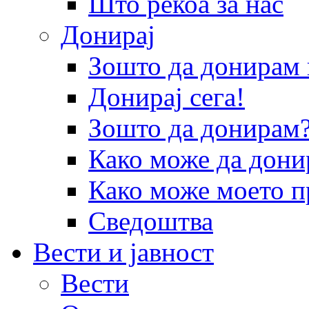
Што рекоа за нас
Донирај
Зошто да донира
Донирај сега!
Зошто да донирам
Како може да дони
Како може моето п
Сведоштва
Вести и јавност
Вести