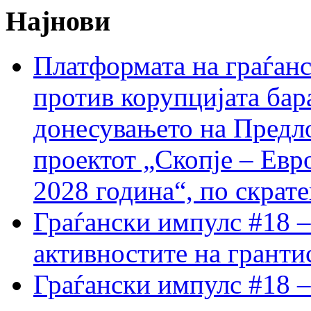
Најнови
Платформата на граѓанс
против корупцијата бар
донесувањето на Предло
проектот „Скопје – Евр
2028 година“, по скрат
Граѓански импулс #18 –
активностите на гранти
Граѓански импулс #18 –