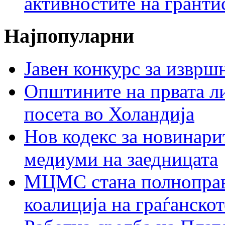
активностите на гранти
Најпопуларни
Јавен конкурс за изврш
Општините на првата ли
посета во Холандија
Нов кодекс за новинарит
медиуми на заедницата
МЦМС стана полноправн
коалиција на граѓанск