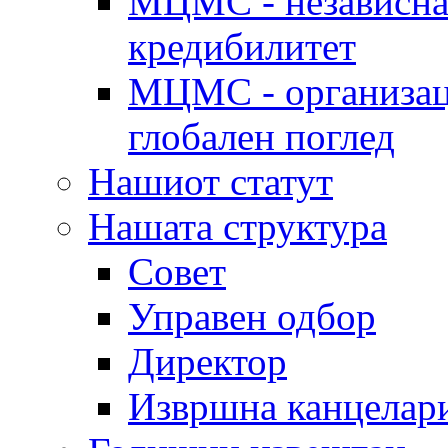
МЦМС - независна 
кредибилитет
МЦМС - организаци
глобален поглед
Нашиот статут
Нашата структура
Совет
Управен одбор
Директор
Извршна канцелар