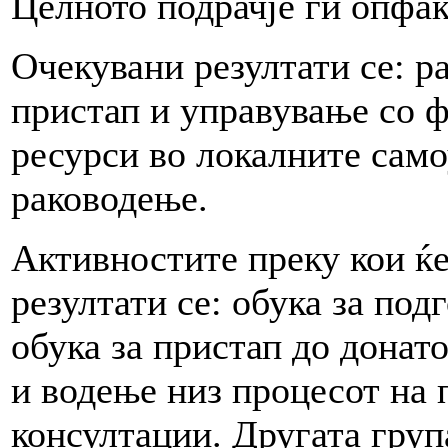
Целното подрачје ги опфа
Очекувани резултати се: р
пристап и управување со ф
ресурси во локалните само
раководење.
Активностите преку кои ќе
резултати се: обука за под
обука за пристап до донат
и водење низ процесот на 
консултации. Другата груп