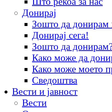
Што рекоа за нас
Донирај
Зошто да донира
Донирај сега!
Зошто да донирам
Како може да дони
Како може моето п
Сведоштва
Вести и јавност
Вести