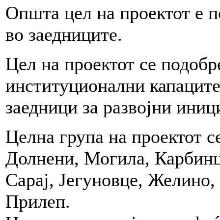
Општа цел на проектот е п
во заедниците.
Цел на проектот се подобр
институционални капаците
заедници за развојни иниц
Целна група на проектот с
Долнени, Могила, Карбинц
Сарај, Јегуновце, Желино,
Прилеп.