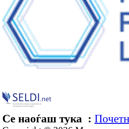
Се наоѓаш тука :
Почетн