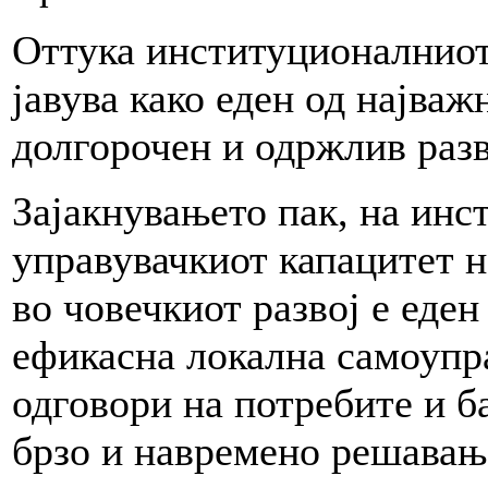
Оттука институционалниот
јавува како еден од најва
долгорочен и одржлив разв
Зајакнувањето пак, на инс
управувачкиот капацитет 
во човечкиот развој е еден
ефикасна локална самоупра
одговори на потребите и б
брзо и навремено решавањ