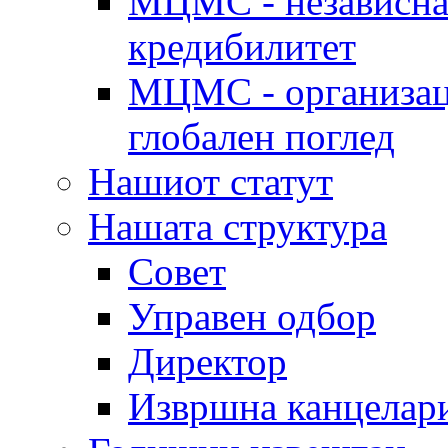
МЦМС - независна 
кредибилитет
МЦМС - организаци
глобален поглед
Нашиот статут
Нашата структура
Совет
Управен одбор
Директор
Извршна канцелар