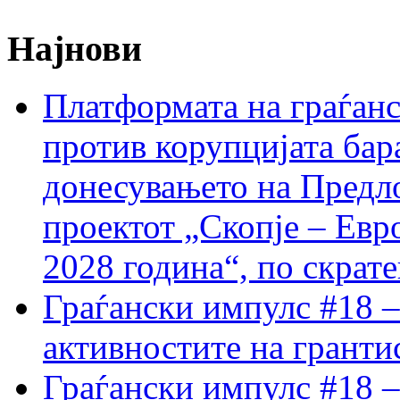
Најнови
Платформата на граѓанс
против корупцијата бар
донесувањето на Предло
проектот „Скопје – Евр
2028 година“, по скрат
Граѓански импулс #18 –
активностите на гранти
Граѓански импулс #18 –