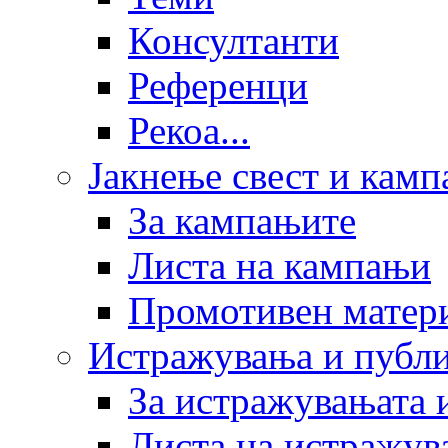
Консултанти
Референци
Рекоа...
Јакнење свест и кам
За кампањите
Листа на кампањи
Промотивен матер
Истражувања и публ
За истражувањата 
Листа на истражув