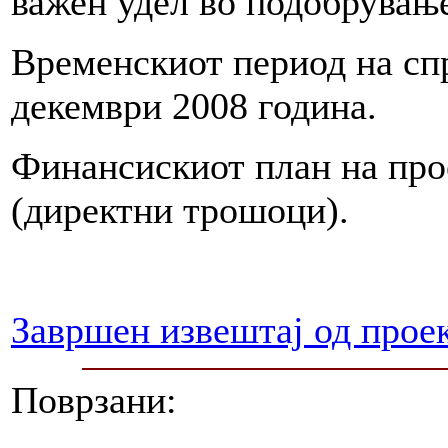
важен удел во подобрување
Временскиот период на спр
декември 2008 година.
Финансискиот план на про
(директни трошоци).
Завршен извештај од прое
Поврзани: