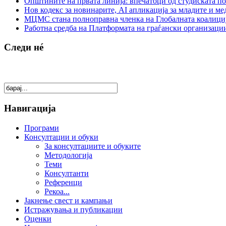
Општините на првата линија: впечатоци од студиската по
Нов кодекс за новинарите, AI апликација за младите и м
МЦМС стана полноправна членка на Глобалната коалици
Работна средба на Платформата на граѓански организации
Следи нé
Навигација
Програми
Консултации и обуки
За консултациите и обуките
Методологија
Теми
Консултанти
Референци
Рекоа...
Јакнење свест и кампањи
Истражувања и публикации
Оценки