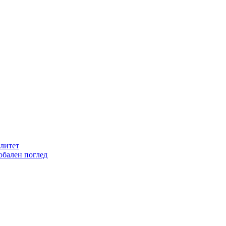
литет
обален поглед