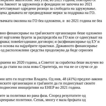
а Законот за здруженија и фондации не започна во 2021
ретставуваат одредени ризици за слободата на здружување.
дека државата не предвидуваше мерки за поддршка на ГО.
вачката околина на ГО беа одложени, и во 2021 година не беа
авно финансирање на граѓанските организации беше одложено
ат најголеми буџети за распределба на ГО кои се однесуваат на
ддршка; повеќегодишни договори; и (ко)финансирање од ЕУ и
 врз основа на најдобрите практики. Државното финансирање
т од расположливи средства продолжува да биде сериозен
вршени во 2020 година, а Советот за соработка беше вклучен во
да стапи на сила нова Стратегија, но тоа не се случи се до
ни што ги подготви Владата. Од нив, 48 (41%) предлог-закони
нските организации и граѓаните да ги поднесуваат своите
еа поднесени иницијативи на ЕНЕР во 2021 година.
те за политики во рана фаза. Според резултатите од
креирање политики. Сепак, многу е мала бројката од