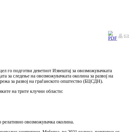
цел го подготви деветиот Извештај за овозможувачката
ата за следење на овозможувачката околина за развој на
режа за развој на граѓанското општество (БЦСДН).
мките на трите клучни области:
во релативно овозможувачка околина.
нерално заштитени. Меѓутоа, во 2021 година, повторно се