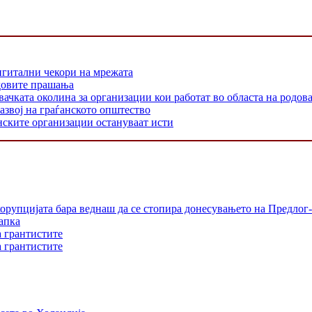
игитални чекори на мрежата
одовите прашања
 околина за организации кои работат во областа на родовата
азвој на граѓанското општество
нските организации остануваат исти
орупцијата бара веднаш да се стопира донесувањето на Предлог-
апка
а грантистите
а грантистите