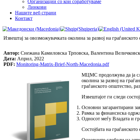
Организации со кои соработуваме
Линкови
Нашите веб страни
Контакт
Извештај за овозможувачката околина за развој на граѓанското
Автор:
Снежана Камиловска Трповска, Валентина Величковс
Дата:
Април, 2022
PDF:
Monitoring-Matrix-Brief-North-Macedonia.pdf
МЦМС продолжува да ја сле
околина за развој на граѓа
граѓанското општество, ра
Извештајот ги следи состој
Основни загарантирани за
Рамка за финансиска одржл
Односот меѓу Владата и гр
Состојбата на граѓанското
Основните слободи на здру