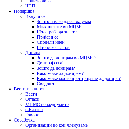
Нашето лого
ЧПП
Поддршка
Вклучи се
Зошто и како да се вклучам
Можностите во МЦМС
Што треба да знаете
Пријави се
Сподели идеи
Што рекоа за нас
Донирај
Зошто да донирам во МЦМС?
Донирај сега!
Зошто да донирам?
Како може да донирам?
Како може моето претпријатие да донира?
Сведоштва
Вести и јавност
Вести
Огласи
МЦМС во медиумите
е-Билтен
Говори
Соработка
Организации во кои членуваме