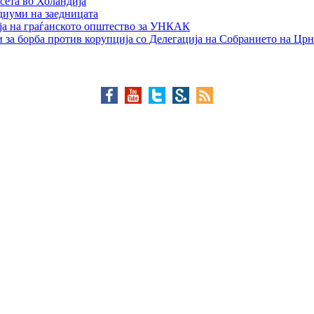
сета во Холандија
едиуми на заедницата
ја на граѓанското општество за УНКАК
 за борба против корупција со Делегација на Собранието на Црн