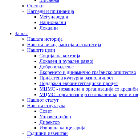
Мислења
Оценки
Награди и признанија
Меѓународни
Национални
Локални
За нас
Нашата историја
Нашата визија, мисија и стратегија
Нашите цели
Социјална кохезија
Локален и рурален развој
Добро владеење
Вкоренето и динамично граѓанско општество
Прифатена културна разноличност
Поддржан евроинтеграциски процес
МЦМС - независна и организација со кредиби
МЦМС - организација со локални корени и гл
Нашиот статут
Нашата структура
Совет
Управен одбор
Директор
Извршна канцеларија
Годишни извештаи