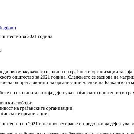
 општество за 2021 година
ка
ди овозможувачката околина на граѓански организации за која 
нското општество за 2021 година. Следењето се заснова на матриц
звиена од претставници на организации членки на Балканската м
бите во околината во која дејствува граѓанското општество во ра
конски слободи;
ивост на граѓанските организации;
аѓанските организации.
 општество во 2021 г. не прогресираше и продолжи да дејствува 
жување, собирање и изразување беа законски загарантирани и ге