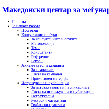
Македонски центар за меѓун
Почетна
За нашата работа
Програми
Консултации и обуки
За консултациите и обуките
Методологија
Теми
Консултанти
Референци
Рекоа...
Јакнење свест и кампањи
За кампањите
Листа на кампањи
Промотивен материјал
Истражувања и публикации
За истражувањата и публикациите
Листа на истражувања и публикации
Истражувања
Ресурсни материјали
Граѓански практики