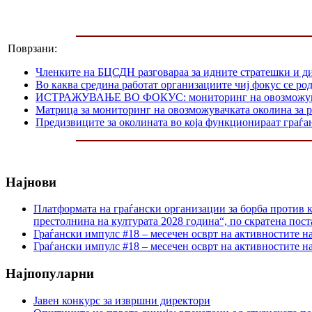
Поврзани:
Членките на БЦСДН разговараа за идните стратешки и д
Во каква средина работат организациите чиј фокус се р
ИСТРАЖУВАЊЕ ВО ФОКУС: мониторинг на овозможувачката
Матрица за мониторинг на овозможувачката околина за р
Предизвиците за околината во која функционираат граѓа
Најнови
Платформата на граѓански организации за борба против к
престолнина на културата 2028 година“, по скратена пост
Граѓански импулс #18 – месечен осврт на активностите н
Граѓански импулс #18 – месечен осврт на активностите н
Најпопуларни
Јавен конкурс за извршни директори