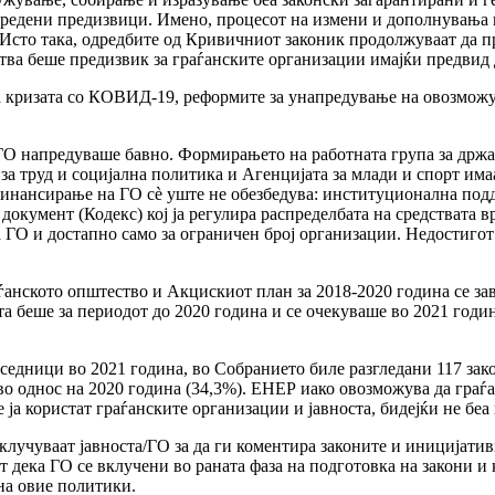
дредени предизвици. Имено, процесот на измени и дополнувања н
 Исто така, одредбите од Кривичниот законик продолжуваат да п
а беше предизвик за граѓанските организации имајќи предвид 
а кризата со КОВИД-19, реформите за унапредување на овозможу
ГО напредуваше бавно. Формирањето на работната група за држ
за труд и социјална политика и Агенцијата за млади и спорт има
о финансирање на ГО сè уште не обезбедува: институционална по
документ (Кодекс) кој ја регулира распределбата на средствата
 ГО и достапно само за ограничен број организации. Недостиго
аѓанското општество и Акцискиот план за 2018-2020 година се за
 беше за периодот до 2020 година и се очекуваше во 2021 година 
дници во 2021 година, во Собранието биле разгледани 117 зако
во однос на 2020 година (34,3%). ЕНЕР иако овозможува да граѓа
е ја користат граѓанските организации и јавноста, бидејќи не б
лучуваат јавноста/ГО за да ги коментира законите и иницијативи
 дека ГО се вклучени во раната фаза на подготовка на закони и 
на овие политики.