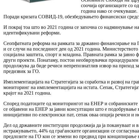
соочија организаците со о
година иако се очекуваше.
Поради кризата СОВИД-19, обезбедувањето финансиски средств
И покрај тоа што во 2021 година се започна со надминување н
идентификувани реформи.
Сеопфатната реформа на рамката за државно финансирање на 
и се случи на последниот ден од 2021 година. Министерството 
социјална заштита, спорт и младина. Правната рамка за јавн
други проекти. Понатаму, постои необврзувачки процедурален 
продолжува да биде речиси непрепознатлив извор на приход за
предизвик за ГО.
Имплементацијата на Стратегијата за соработка и развој на гр
мониторинг на имплементацијата на истата. Сепак, Стратегијата
крајот на 2021 година.
Според податоците од мониторингот на ЕНЕР и собраниските се
се објавени на ЕНЕР за јавни консултации што е подобрување 
иницијативи по електронски пат, сепак оваа опција речиси и н
Дел од државните институции продолжија да ја покануваат и вк
истражувањето, 44% од граѓанските организации се согласуваат
предлозите на ГО кои се земени во предвид при конципирање 