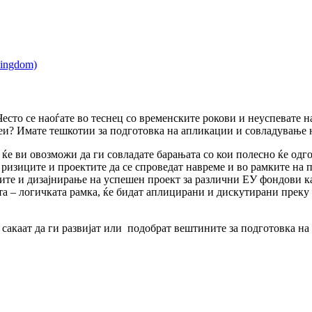
есто се наоѓате во теснец со временските рокови и неуспевате 
деи? Имате тешкотии за подготовка на апликации и совладување
ќе ви овозможи да ги совладате барањата со кои полесно ќе одг
ризиците и проектите да се спроведат навреме и во рамките на п
е и дизајнирање на успешен проект за различни ЕУ фондови каде
ата – логичката рамка, ќе бидат аплицирани и дискутирани прек
и сакаат да ги развијат или подобрат вештините за подготовка н