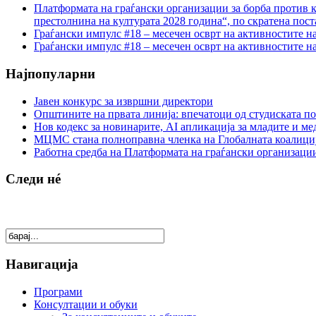
Платформата на граѓански организации за борба против к
престолнина на културата 2028 година“, по скратена пост
Граѓански импулс #18 – месечен осврт на активностите н
Граѓански импулс #18 – месечен осврт на активностите н
Најпопуларни
Јавен конкурс за извршни директори
Општините на првата линија: впечатоци од студиската по
Нов кодекс за новинарите, AI апликација за младите и м
МЦМС стана полноправна членка на Глобалната коалици
Работна средба на Платформата на граѓански организации
Следи нé
Навигација
Програми
Консултации и обуки