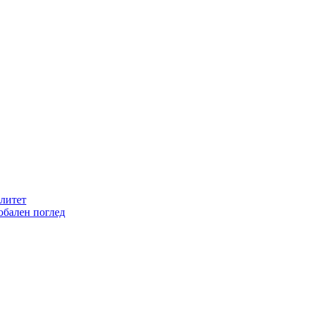
литет
обален поглед