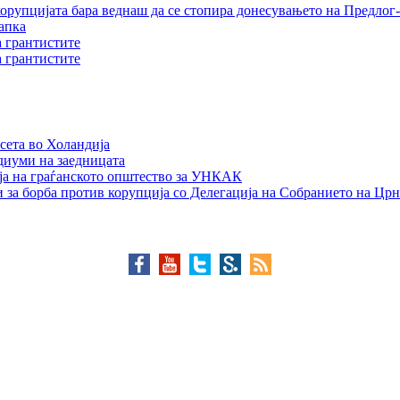
орупцијата бара веднаш да се стопира донесувањето на Предлог-
апка
а грантистите
а грантистите
сета во Холандија
едиуми на заедницата
ја на граѓанското општество за УНКАК
 за борба против корупција со Делегација на Собранието на Црн