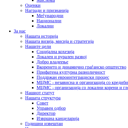
Мислења
Оценки
Награди и признанија
Меѓународни
Национални
Локални
За нас
Нашата историја
Нашата визија, мисија и стратегија
Нашите цели
Социјална кохезија
Локален и рурален развој
Добро владеење
Вкоренето и динамично граѓанско општество
Прифатена културна разноличност
Поддржан евроинтеграциски процес
МЦМС - независна и организација со кредиби
МЦМС - организација со локални корени и гл
Нашиот статут
Нашата структура
Совет
Управен одбор
Директор
Извршна канцеларија
Годишни извештаи