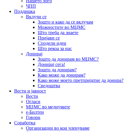
Нашето лого
ЧПП
Поддршка
Вклучи се
Зошто и како да се вклучам
Можностите во МЦМС
Што треба да знаете
Пријави се
Сподели идеи
Што рекоа за нас
Донирај
Зошто да донирам во МЦМС?
Донирај сега!
Зошто да донирам?
Како може да донирам?
Како може моето претпријатие да донира?
Сведоштва
Вести и јавност
Вести
Огласи
МЦМС во медиумите
е-Билтен
Говори
Соработка
Организации во кои членуваме