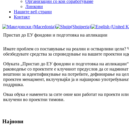
Организации со кои соработуваме
Линкови
Нашите веб страни
Контакт
Пристап до ЕУ фондови и подготовка на апликации
Имате проблем со поставување на реални и остварливи цели? Ч
обезбедувате средства за спроведување на вашите проектни и
Обуката „Пристап до ЕУ фондови и подготовка на апликации“ 
раководење со проектите е клучниот предуслов да се надминат 
вештини за идентификување на потребите, дефинирање на целит
проектен менаџмент, вклучувајќи ја и најшироко употребуван
поддршка.
Оваа обука е наменета за сите оние кои работат на проекти ил
вклучени во проектни тимови.
Најнови