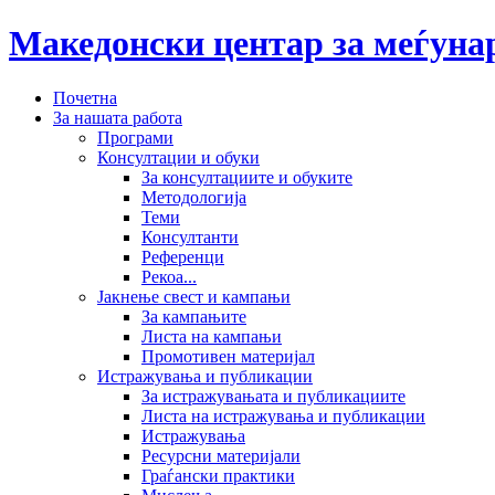
Македонски центар за меѓун
Почетна
За нашата работа
Програми
Консултации и обуки
За консултациите и обуките
Методологија
Теми
Консултанти
Референци
Рекоа...
Јакнење свест и кампањи
За кампањите
Листа на кампањи
Промотивен материјал
Истражувања и публикации
За истражувањата и публикациите
Листа на истражувања и публикации
Истражувања
Ресурсни материјали
Граѓански практики