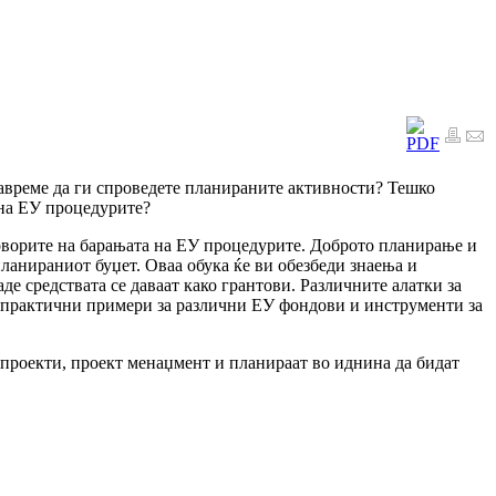
навреме да ги спроведете планираните активности? Тешко
 на ЕУ процедурите?
оворите на барањата на ЕУ процедурите. Доброто планирање и
ланираниот буџет. Оваа обука ќе ви обезбеди знаења и
 средствата се даваат како грантови. Различните алатки за
у практични примери за различни ЕУ фондови и инструменти за
а проекти, проект менаџмент и планираат во иднина да бидат