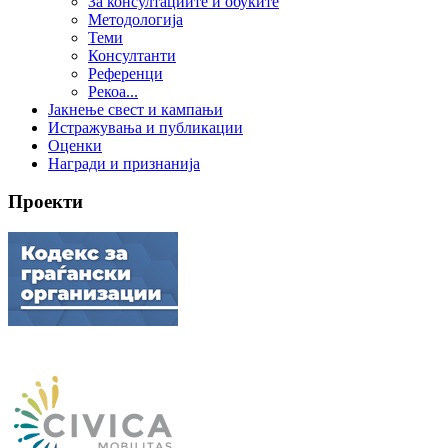
За консултациите и обуките
Методологија
Теми
Консултанти
Референци
Рекоа...
Јакнење свест и кампањи
Истражувања и публикации
Оценки
Награди и признанија
Проекти