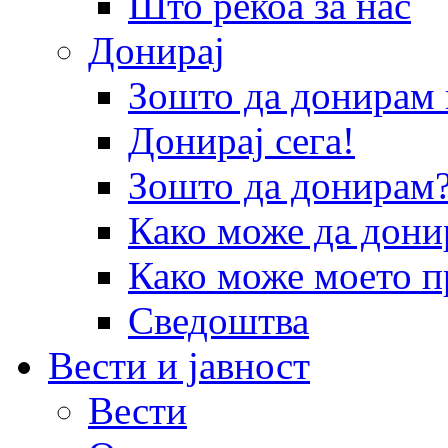
Што рекоа за нас
Донирај
Зошто да донира
Донирај сега!
Зошто да донирам
Како може да дони
Како може моето п
Сведоштва
Вести и јавност
Вести