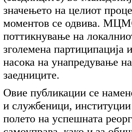
значењето на целиот проце
моментов се одвива. МЦМС
поттикнување на локалниот
зголемена партиципација и
насока на унапредување на
заедниците.
Овие публикации се намен
и службеници, институции 
полето на успешната реорг
самоуправа, како и за обич