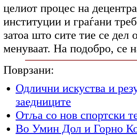
целиот процес на децентра
институции и граѓани треб
затоа што сите тие се дел 
менуваат. На подобро, се 
Поврзани:
Одлични искуства и рез
заедниците
Отља со нов спортски т
Во Умин Дол и Горно Ко