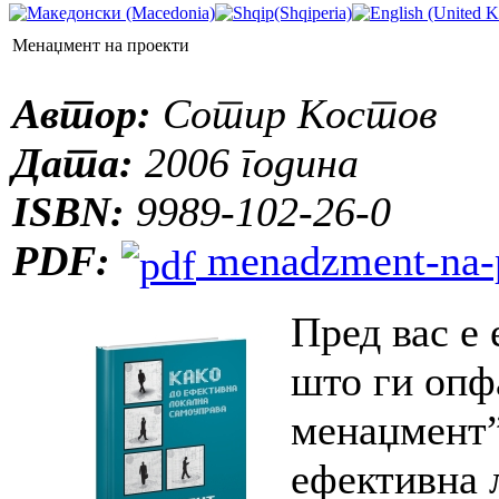
Менаџмент на проекти
Автор:
Сотир Костов
Дата:
2006 година
ISBN:
9989-102-26-0
PDF:
menadzment-na-p
Пред вас е 
што ги опф
менаџмент”
ефективна 