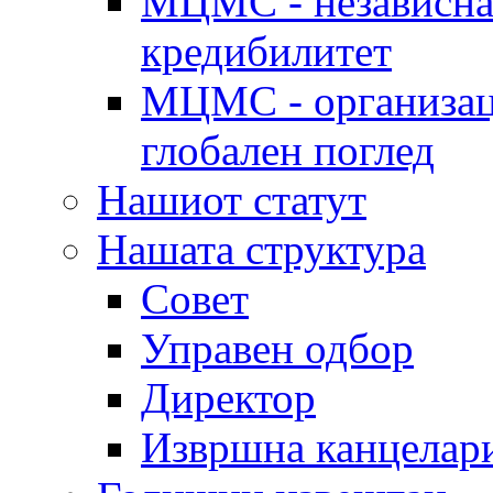
МЦМС - независна 
кредибилитет
МЦМС - организаци
глобален поглед
Нашиот статут
Нашата структура
Совет
Управен одбор
Директор
Извршна канцелар