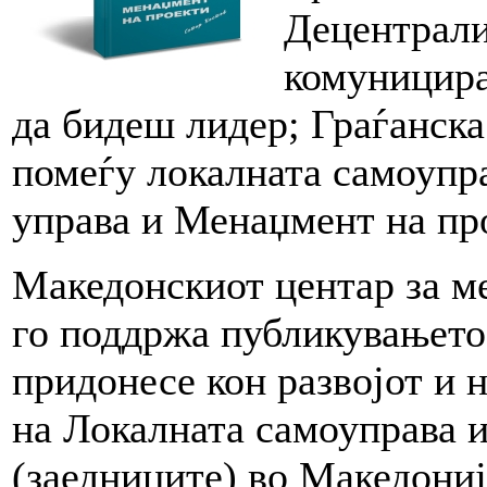
Децентрали
комуницира
да бидеш лидер; Граѓанск
помеѓу локалната самоупра
управа и Менаџмент на пр
Македонскиот центар за 
го поддржа публикувањето 
придонесе кон развојот и 
на Локалната самоуправа 
(заедниците) во Македониј