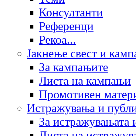
Консултанти
Референци
Рекоа...
Јакнење свест и кам
За кампањите
Листа на кампањи
Промотивен матер
Истражувања и публ
За истражувањата 
Листа на истражув