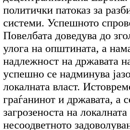
политички патоказ за разб
системи. Успешното спров
Повелбата доведува до зг
улога на општината, а нам
надлежност на државата на
успешно се надминува јазо
локалната власт. Истоврем
граѓанинот и државата, а 
загрозеноста на локалната
несоодветното задоволувањ