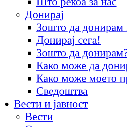
Што рекоа за нас
Донирај
Зошто да донира
Донирај сега!
Зошто да донирам
Како може да дони
Како може моето п
Сведоштва
Вести и јавност
Вести