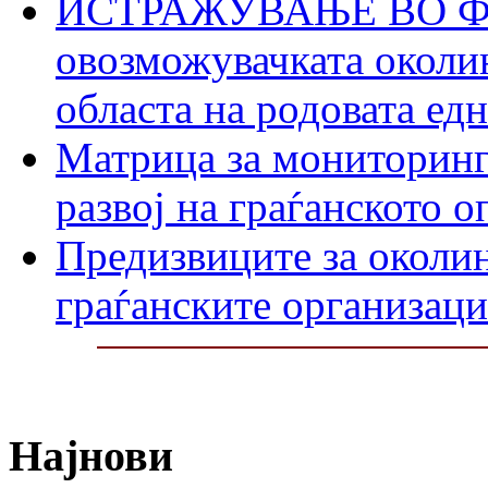
ИСТРАЖУВАЊЕ ВО ФО
овозможувачката околин
областа на родовата ед
Матрица за мониторинг
развој на граѓанското 
Предизвиците за околин
граѓанските организаци
Најнови