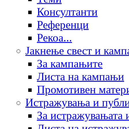
Консултанти
Референци
Рекоа...
Јакнење свест и кам
За кампањите
Листа на кампањи
Промотивен матер
Истражувања и публ
За истражувањата 
Листа на истражув