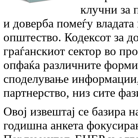
клучни за 
и доверба помеѓу владата
општество. Кодексот за д
граѓанскиот сектор во пр
опфаќа различните форми 
споделување информации, 
партнерство, низ сите фа
Овој извештај се базира н
годишна анкета фокусиран