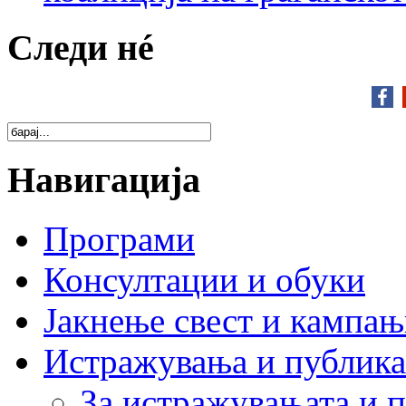
Следи нé
Навигација
Програми
Консултации и обуки
Јакнење свест и кампа
Истражувања и публик
За истражувањата и 