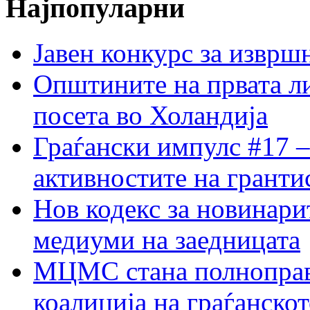
Најпопуларни
Јавен конкурс за изврш
Општините на првата ли
посета во Холандија
Граѓански импулс #17 –
активностите на гранти
Нов кодекс за новинарит
медиуми на заедницата
МЦМС стана полноправн
коалиција на граѓанск