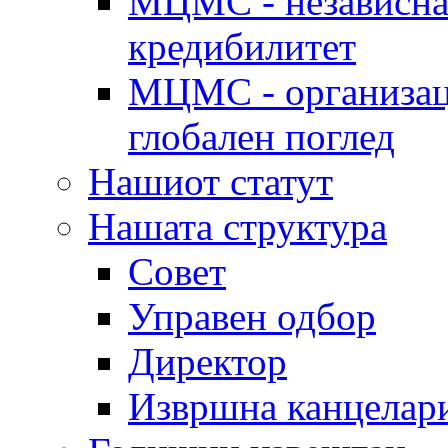
МЦМС - независна 
кредибилитет
МЦМС - организаци
глобален поглед
Нашиот статут
Нашата структура
Совет
Управен одбор
Директор
Извршна канцелар