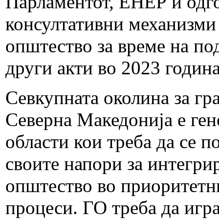
Парламентот, ЕНЕР и одг
консултативни механизми 
општество за време на по
други акти во 2023 годин
Севкупната околина за гр
Северна Македонија е ген
области кои треба да се п
своите напори за интегри
општество во приоритетни
процеси. ГО треба да игра