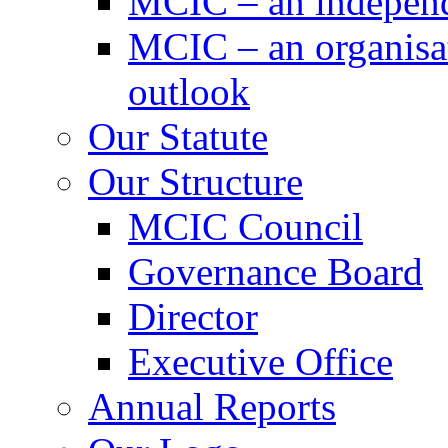
MCIC – an independe
MCIC – an organisat
outlook
Our Statute
Our Structure
MCIC Council
Governance Board
Director
Executive Office
Annual Reports