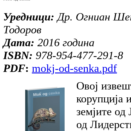
Уредници:
Др. Огниан Шен
Тодоров
Дата:
2016 година
ISBN:
978-954-477-291-8
PDF
:
mokj-od-senka.pdf
Овој извеш
корупција 
земјите од
од Лидерств