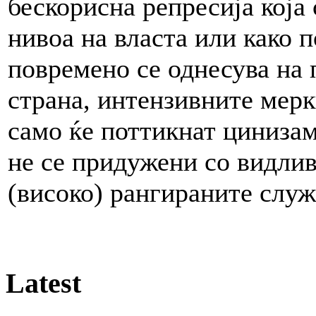
бескорисна репресија која
нивоа на власта или како 
повремено се однесува на 
страна, интензивните мерк
само ќе поттикнат цинизам 
не се придужени со видлив
(високо) рангираните служ
Latest