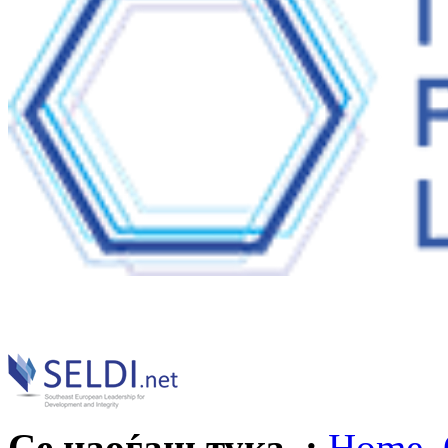
Се наоѓаш тука :
Home