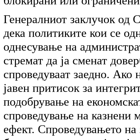
блокирани или ограничени
Генералниот заклучок од 
дека политиките кои се од
однесување на администра
стремат да ја сменат довер
спроведуваат заедно. Ако 
јавeн притисок за интегри
подобрување на економска
спроведување на казнени 
ефект. Спроведувањето на 