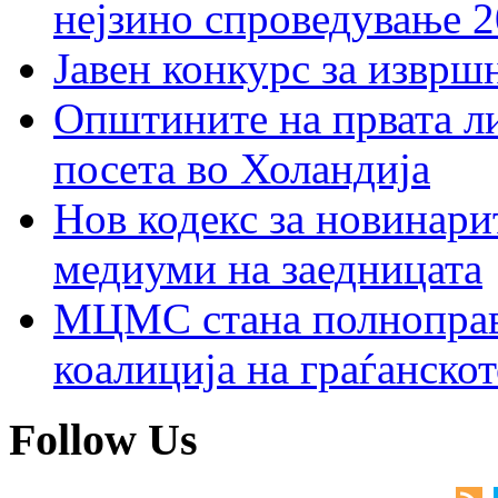
нејзино спроведување 
Јавен конкурс за изврш
Општините на првата ли
посета во Холандија
Нов кодекс за новинарит
медиуми на заедницата
МЦМС стана полноправн
коалиција на граѓанск
Follow Us