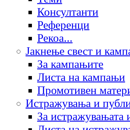
Консултанти
Референци
Рекоа...
Јакнење свест и кам
За кампањите
Листа на кампањи
Промотивен матер
Истражувања и публ
За истражувањата 
Листа на истражув