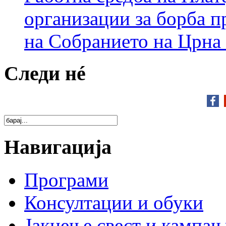
организации за борба п
на Собранието на Црна
Следи нé
Навигација
Програми
Консултации и обуки
Јакнење свест и кампа