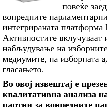
повеќе зае
вонредните парламентарни
интегрираната платформа 
Активностите вклучуваат 
набљудување на изборните
медиумите, на изборната а
гласањето.
Во овој извештај е през
квалитативна анализа н
партии за вонредните па