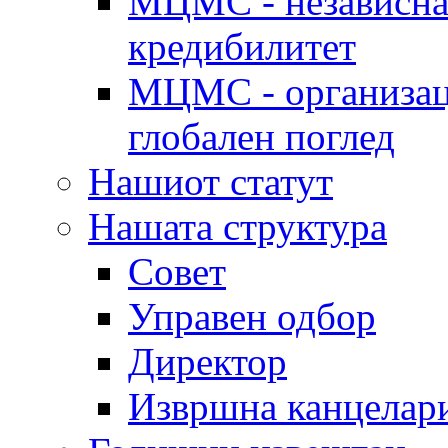
МЦМС - независна 
кредибилитет
МЦМС - организаци
глобален поглед
Нашиот статут
Нашата структура
Совет
Управен одбор
Директор
Извршна канцелар