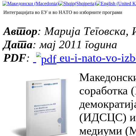
Интеграцијата во ЕУ и во НАТО во изборните програми
Автор
: Марија Теговска,
Дата
: мај 2011 година
PDF
:
eu-i-nato-vo-izb
Македонски
соработка 
демократиј
(ИДСЦС) и 
медиуми (М