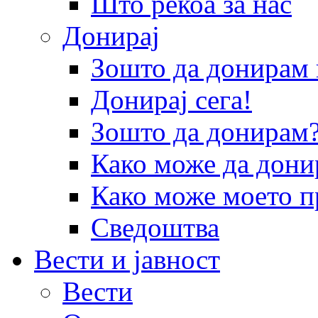
Што рекоа за нас
Донирај
Зошто да донира
Донирај сега!
Зошто да донирам
Како може да дони
Како може моето п
Сведоштва
Вести и јавност
Вести