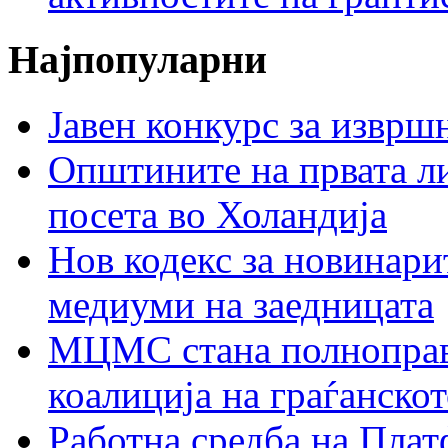
Најпопуларни
Јавен конкурс за изврш
Општините на првата ли
посета во Холандија
Нов кодекс за новинарит
медиуми на заедницата
МЦМС стана полноправн
коалиција на граѓанск
Работна средба на Плат