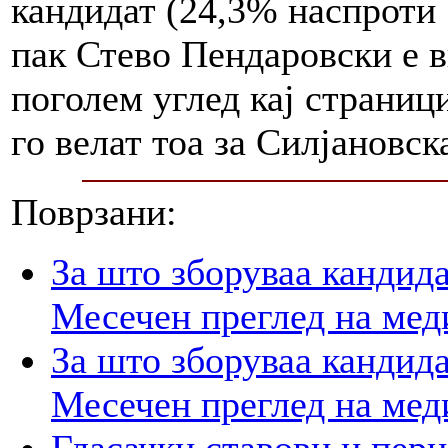
кандидат (24,3% наспроти 
пак Стево Пендаровски е в
поголем углед кај страниц
го велат тоа за Силјановск
Поврзани:
За што зборуваа кандид
Месечен преглед на мед
За што зборуваа кандид
Месечен преглед на мед
Гласачки ставови и пер