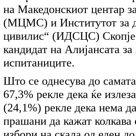
на Македонскиот центар з
(МЦМС) и Институтот за д
цивилис“ (ИДСЦС) Скопје.
кандидат на Алијансата за
испитаниците.
Што се однесува до самата
67,3% рекле дека ќе излеза
(24,1%) рекле дека нема да
прашани да кажат колкава е
избори на скала од еден до