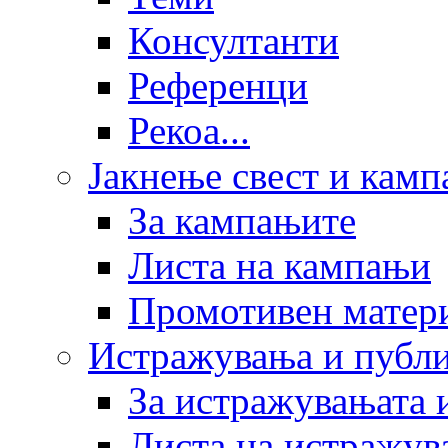
Консултанти
Референци
Рекоа...
Јакнење свест и кам
За кампањите
Листа на кампањи
Промотивен матер
Истражувања и публ
За истражувањата 
Листа на истражув