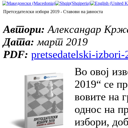
Претседателски избори 2019 - Ставови на јавноста
Aвтори:
Александар Кржа
Дата:
март 2019
PDF:
pretsedatelski-izbori
Во овој из
2019“ се п
вовите на 
однос на п
избори, до