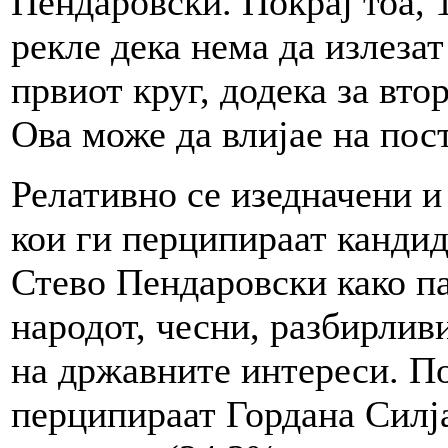
Пендаровски. Покрај тоа,
рекле дека нема да излеза
првиот круг, додека за вто
Ова може да влијае на по
Релативно се изедначени 
кои ги перципираат кандид
Стево Пендаровски како па
народот, чесни, разбирлив
на државните интереси. По
перципираат Гордана Силј