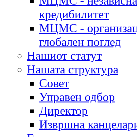
МЦМС - независна 
кредибилитет
МЦМС - организаци
глобален поглед
Нашиот статут
Нашата структура
Совет
Управен одбор
Директор
Извршна канцелар