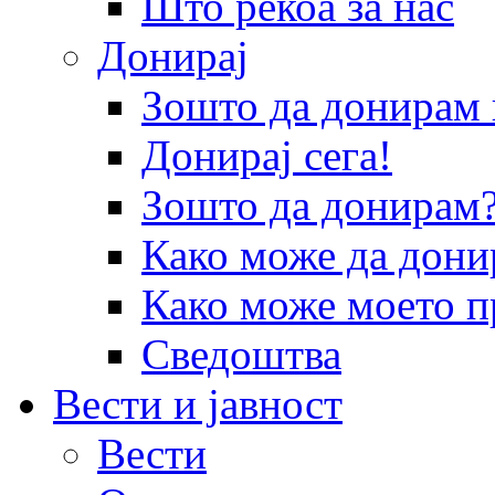
Што рекоа за нас
Донирај
Зошто да донира
Донирај сега!
Зошто да донирам
Како може да дони
Како може моето п
Сведоштва
Вести и јавност
Вести