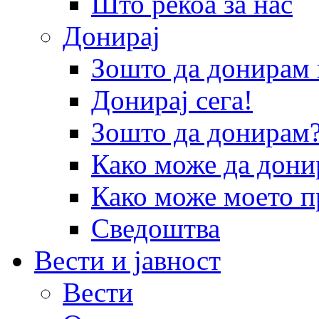
Што рекоа за нас
Донирај
Зошто да донира
Донирај сега!
Зошто да донирам
Како може да дони
Како може моето п
Сведоштва
Вести и јавност
Вести