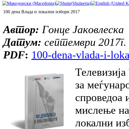
100 дена Влада и локални избори 2017
Автор:
Гонце Јаковлеска
Датум:
септември 2017г.
PDF
:
100-dena-vlada-i-loka
Телевизија
за меѓунар
спроведоа 
мислење на
локални из