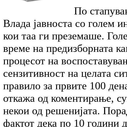
По стапува
Влада јавноста со голем и
кои таа ги преземаше. Гол
време на предизборната ка
процесот на воспоставувањ
сензитивност на целата си
правило за првите 100 дена
откажа од коментирање, с
некои од решенијата. Порад
фактот дека по 10 години д