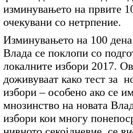
изминувањето на првите 10
очекувани со нетрпение.
Изминувањето на 100 дена
Влада се поклопи со подго
локалните избори 2017. О
доживуваат како тест за 
избори – особено ако се и
мнозинство на новата Влада
избори кои многу понепоср
нивното секојдневие, се ви