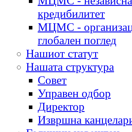
МЦМС - независна 
кредибилитет
МЦМС - организаци
глобален поглед
Нашиот статут
Нашата структура
Совет
Управен одбор
Директор
Извршна канцелар