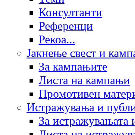
Консултанти
Референци
Рекоа...
Јакнење свест и кам
За кампањите
Листа на кампањи
Промотивен матер
Истражувања и публ
За истражувањата 
Листа на истражув