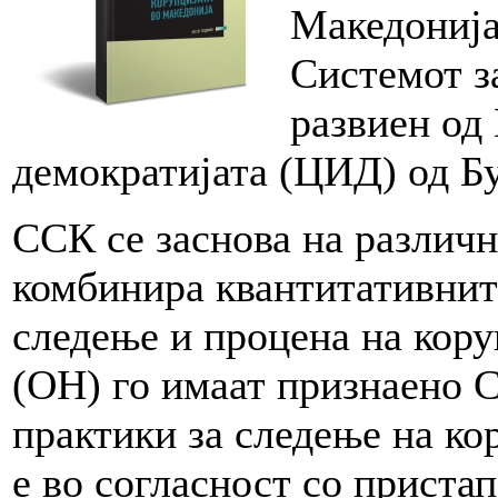
Македонија
Системот з
развиен од
демократијата (ЦИД) од Бу
ССК се заснова на различ
комбинира квантитативнит
следење и процена на кору
(ОН) го имаат признаено С
практики за следење на ко
е во согласност со приста