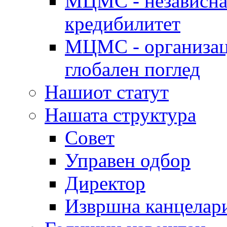
МЦМС - независна 
кредибилитет
МЦМС - организаци
глобален поглед
Нашиот статут
Нашата структура
Совет
Управен одбор
Директор
Извршна канцелар