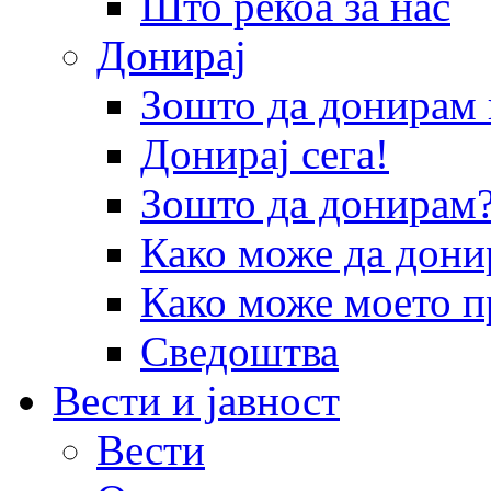
Што рекоа за нас
Донирај
Зошто да донира
Донирај сега!
Зошто да донирам
Како може да дони
Како може моето п
Сведоштва
Вести и јавност
Вести