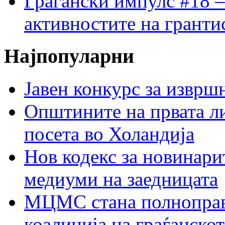
Граѓански импулс #18 –
активностите на гранти
Најпопуларни
Јавен конкурс за изврш
Општините на првата ли
посета во Холандија
Нов кодекс за новинарит
медиуми на заедницата
МЦМС стана полноправн
коалиција на граѓанск