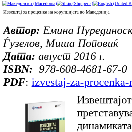
Извештај за проценка на корупцијата во Македонија
Автор:
Емина Нурединоска
Ѓузелов, Миша Поповиќ
Дата:
август 2016 г.
ISBN:
978-608-4681-67-0
PDF
:
izvestaj-za-procenka-
Извештајот
претставува
динамиката