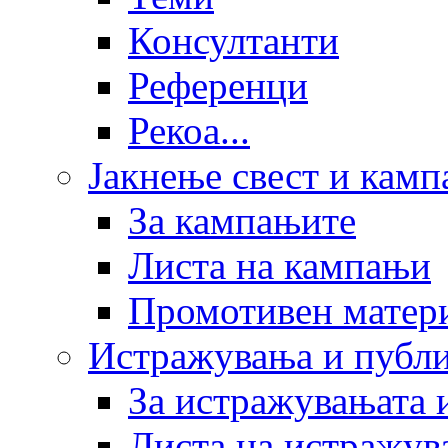
Консултанти
Референци
Рекоа...
Јакнење свест и кам
За кампањите
Листа на кампањи
Промотивен матер
Истражувања и публ
За истражувањата 
Листа на истражув