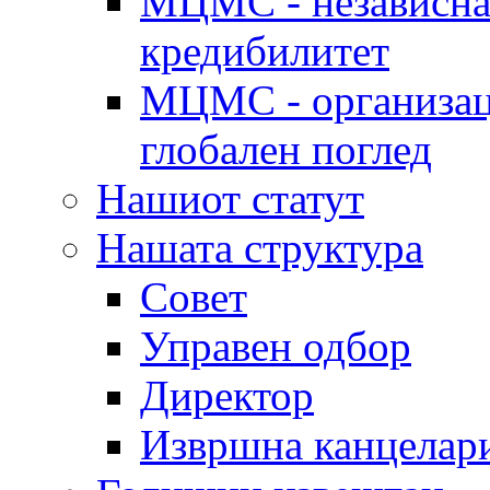
МЦМС - независна 
кредибилитет
МЦМС - организаци
глобален поглед
Нашиот статут
Нашата структура
Совет
Управен одбор
Директор
Извршна канцелар