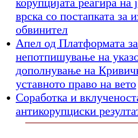
корупцијата реагира на 
врска со постапката за 
обвинител
Апел од Платформата за
непотпишување на указо
дополнување на Кривичн
уставното право на вето
Соработка и вклученост
антикорупциски резулта