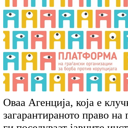
Оваа Агенција, која е клуч
загарантираното право на
ги поседуваат јавните инст