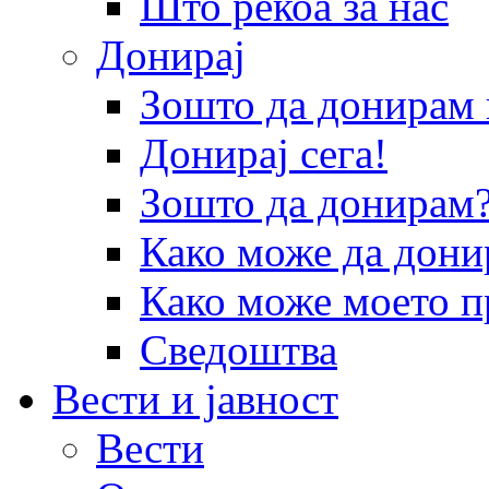
Што рекоа за нас
Донирај
Зошто да донира
Донирај сега!
Зошто да донирам
Како може да дони
Како може моето п
Сведоштва
Вести и јавност
Вести