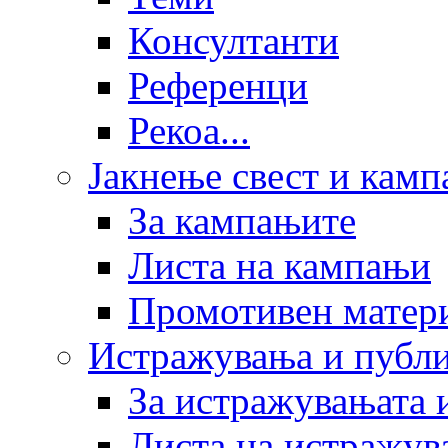
Консултанти
Референци
Рекоа...
Јакнење свест и кам
За кампањите
Листа на кампањи
Промотивен матер
Истражувања и публ
За истражувањата 
Листа на истражув