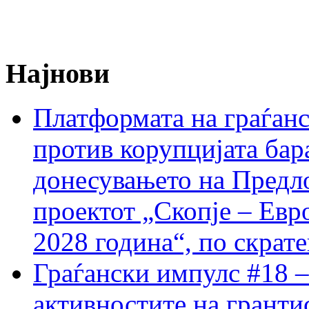
Најнови
Платформата на граѓанс
против корупцијата бар
донесувањето на Предло
проектот „Скопје – Евр
2028 година“, по скрат
Граѓански импулс #18 –
активностите на гранти