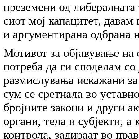
преземени од либералната 
сиот мој капацитет, давам 
и аргументирана одбрана 
Мотивот за објавување на 
потреба да ги споделам со
размислувања искажани за
сум се сретнала во уставно
бројните закони и други ак
органи, тела и субјекти, а
контрола, задираат во прав