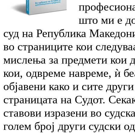
професиона
што ми е до
суд на Република Македон
во страниците кои следува
мислења за предмети кои д
кои, одвреме навреме, ѝ бе
објавени како и сите други
страницата на Судот. Секак
ставови изразени во судска
голем број други судски од