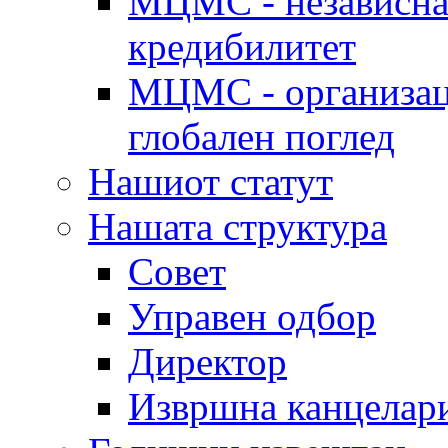
МЦМС - независна 
кредибилитет
МЦМС - организаци
глобален поглед
Нашиот статут
Нашата структура
Совет
Управен одбор
Директор
Извршна канцелар