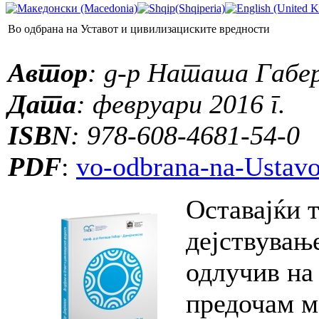
Во одбрана на Уставот и цивилизациските вредности
Автор
: д-р Наташа Габе
Дата
: февруари 2016 г.
ISBN
: 978-608-4681-54-0
PDF
:
vo-odbrana-na-Ustavot
Оставајќи 
дејствување
одлучив на
предочам м