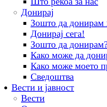
Што рекоа за нас
Донирај
Зошто да донира
Донирај сега!
Зошто да донирам
Како може да дони
Како може моето п
Сведоштва
Вести и јавност
Вести