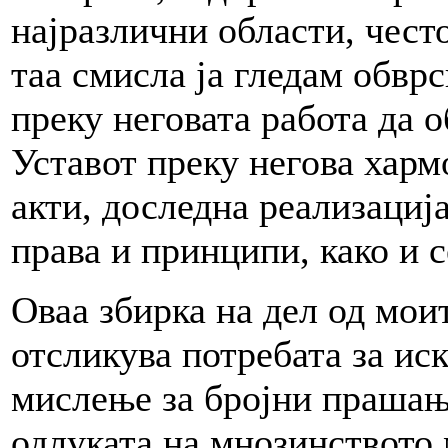
најразлични области, чест
таа смисла ја гледам обврс
преку неговата работа да 
Уставот преку негова харм
акти, доследна реализациј
права и принципи, како и 
Оваа збирка на дел од мои
отсликува потребата за ис
мислење за бројни прашања
одлуката на мнозинството 