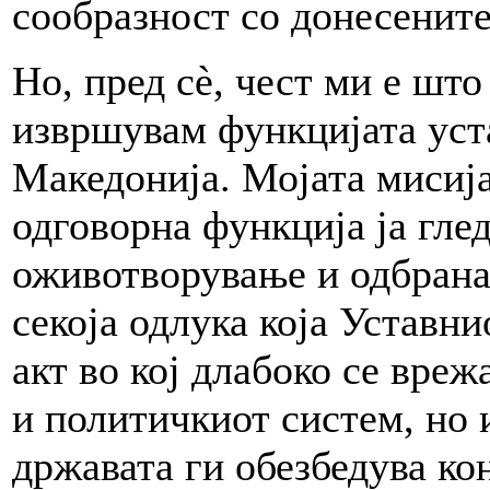
сообразност со донесените
Но, пред сè, чест ми е што
извршувам функцијата уста
Македонија. Мојата мисиј
одговорна функција ја гле
оживотворување и одбрана
секоја одлука која Уставнио
акт во кој длабоко се вре
и политичкиот систем, но 
државата ги обезбедува ко