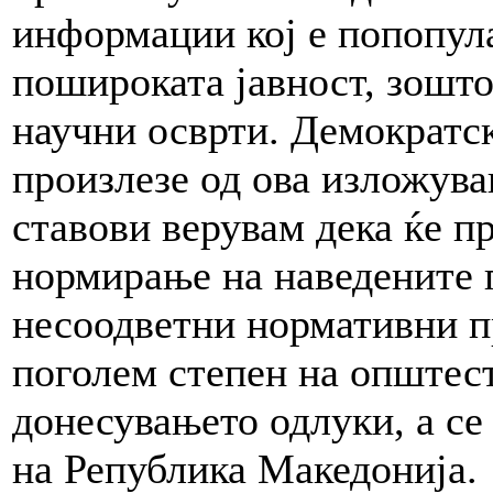
информации кој е попопула
пошироката јавност, зошто
научни осврти. Демократск
произлезе од ова изложува
ставови верувам дека ќе п
нормирање на наведените 
несоодветни нормативни п
поголем степен на општес
донесувањето одлуки, а се 
на Република Македонија.