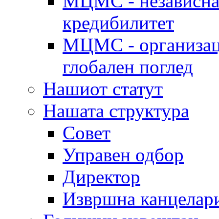
МЦМС - независна 
кредибилитет
МЦМС - организаци
глобален поглед
Нашиот статут
Нашата структура
Совет
Управен одбор
Директор
Извршна канцелар