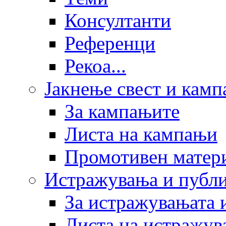
Консултанти
Референци
Рекоа...
Јакнење свест и кам
За кампањите
Листа на кампањи
Промотивен матер
Истражувања и публ
За истражувањата 
Листа на истражув