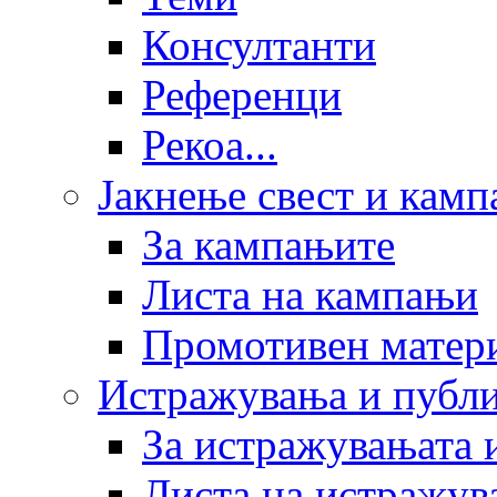
Консултанти
Референци
Рекоа...
Јакнење свест и кам
За кампањите
Листа на кампањи
Промотивен матер
Истражувања и публ
За истражувањата 
Листа на истражув