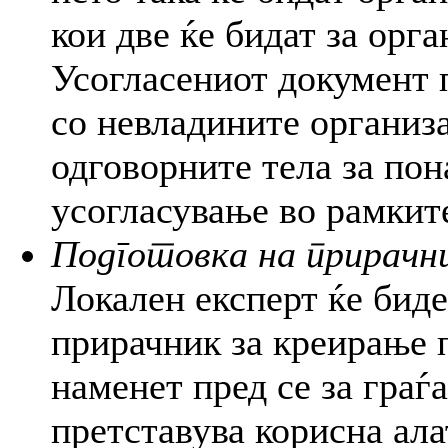
кои две ќе бидат за орг
Усогласениот документ 
со невладините организ
одговорните тела за по
усогласување во рамкит
Подготовка на прирачн
Локален експерт ќе бид
прирачник за креирање 
наменет пред се за граѓ
претставува корисна ала