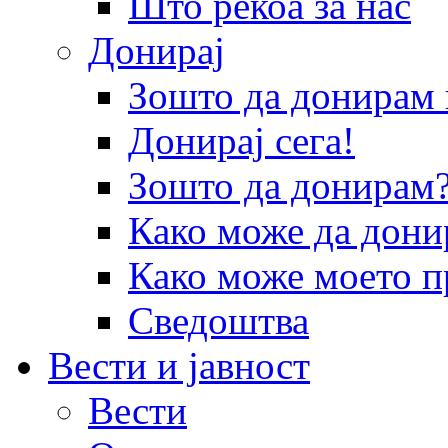
Што рекоа за нас
Донирај
Зошто да донира
Донирај сега!
Зошто да донирам
Како може да дони
Како може моето п
Сведоштва
Вести и јавност
Вести