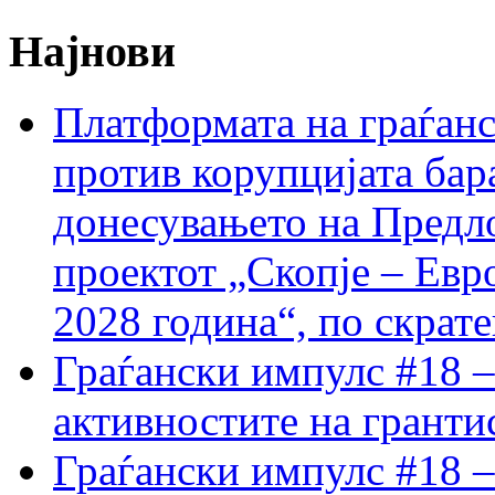
Најнови
Платформата на граѓанс
против корупцијата бар
донесувањето на Предло
проектот „Скопје – Евр
2028 година“, по скрат
Граѓански импулс #18 –
активностите на гранти
Граѓански импулс #18 –