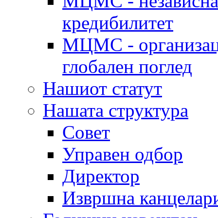
МЦМС - независна 
кредибилитет
МЦМС - организаци
глобален поглед
Нашиот статут
Нашата структура
Совет
Управен одбор
Директор
Извршна канцелар