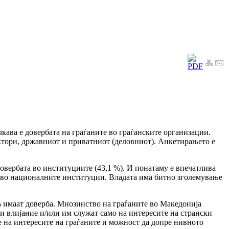
лкава е довербата на граѓаните во граѓанските организации.
ектори, државниот и приватниот (деловниот). Анкетирањето е
овербата во институциите (43,1 %). И понатаму е впечатлива
и во националните институции. Владата има битно зголемување
% имаат доверба. Мнозинство на граѓаните во Македонија
 и влијание и/или им служат само на интересите на странски
 на интересите на граѓаните и можност да допре нивното