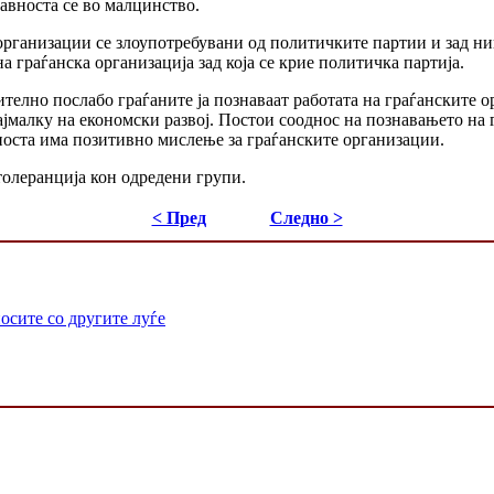
јавноста се во малцинство.
 организации се злоупотребувани од политичките партии и зад ни
а граѓанска организација зад која се крие политичка партија.
телно послабо граѓаните ја познаваат работата на граѓанските о
ајмалку на економски развој. Постои сооднос на познавањето на
носта има позитивно мислење за граѓанските организации.
толеранција кон одредени групи.
< Пред
Следно >
осите со другите луѓе