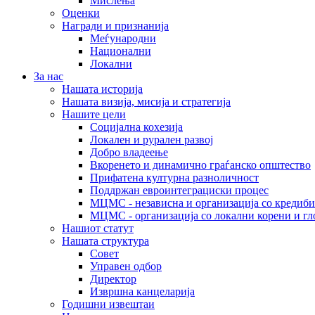
Мислења
Оценки
Награди и признанија
Меѓународни
Национални
Локални
За нас
Нашата историја
Нашата визија, мисија и стратегија
Нашите цели
Социјална кохезија
Локален и рурален развој
Добро владеење
Вкоренето и динамично граѓанско општество
Прифатена културна разноличност
Поддржан евроинтеграциски процес
МЦМС - независна и организација со кредиби
МЦМС - организација со локални корени и гл
Нашиот статут
Нашата структура
Совет
Управен одбор
Директор
Извршна канцеларија
Годишни извештаи