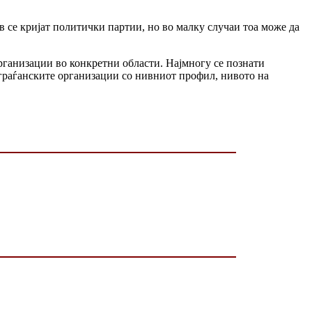
в се кријат политички партии, но во малку случаи тоа може да
рганизации во конкретни области. Најмногу се познати
 граѓанските организации со нивниот профил, нивото на