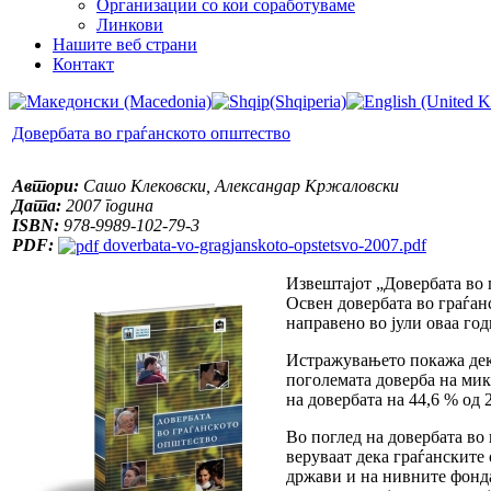
Организации со кои соработуваме
Линкови
Нашите веб страни
Контакт
Довербата во граѓанското општество
Автори:
Сашо Клековски, Александар Кржаловски
Дата:
2007 година
ISBN:
978-9989-102-79-3
PDF:
doverbata-vo-gragjanskoto-opstetsvo-2007.pdf
Извештајот „Довербата во г
Освен довербата во граѓан
направено во јули оваа го
Истражувањето покажа дека
поголемата доверба на мик
на довербата на 44,6 % од 
Во поглед на довербата во
веруваат дека граѓанските
држави и на нивните фонда