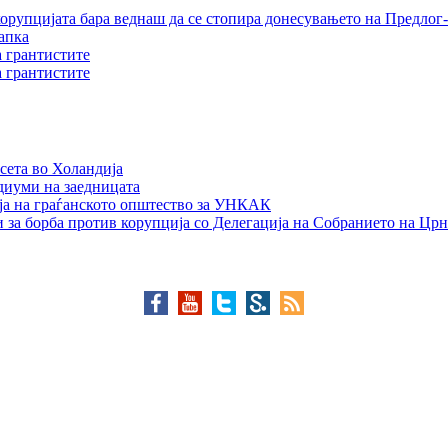
орупцијата бара веднаш да се стопира донесувањето на Предлог-
апка
а грантистите
а грантистите
сета во Холандија
едиуми на заедницата
ја на граѓанското општество за УНКАК
 за борба против корупција со Делегација на Собранието на Црн