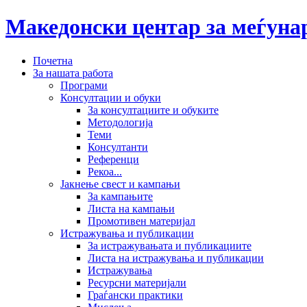
Македонски центар за меѓун
Почетна
За нашата работа
Програми
Консултации и обуки
За консултациите и обуките
Методологија
Теми
Консултанти
Референци
Рекоа...
Јакнење свест и кампањи
За кампањите
Листа на кампањи
Промотивен материјал
Истражувања и публикации
За истражувањата и публикациите
Листа на истражувања и публикации
Истражувања
Ресурсни материјали
Граѓански практики