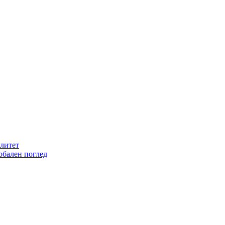
литет
обален поглед