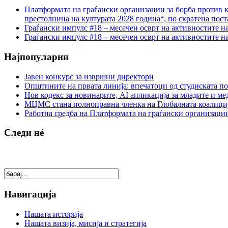
Платформата на граѓански организации за борба против к
престолнина на културата 2028 година“, по скратена пост
Граѓански импулс #18 – месечен осврт на активностите н
Граѓански импулс #18 – месечен осврт на активностите н
Најпопуларни
Јавен конкурс за извршни директори
Општините на првата линија: впечатоци од студиската по
Нов кодекс за новинарите, AI апликација за младите и м
МЦМС стана полноправна членка на Глобалната коалици
Работна средба на Платформата на граѓански организации
Следи нé
Навигација
Нашата историја
Нашата визија, мисија и стратегија