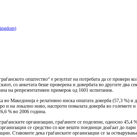
раѓанското општество“ е резултат на потребата да се провери ко
скиот, со анкетата беше проверена и довербата во другите два с
дина на репрезентативен примерок од 1601 испитаник.
 во Македонија е релативно ниска општата доверба (57,3 %) и д
ро и на локално ниво, наспроти помалата доверба во големите 
26,6 % во 2006 година.
 граѓанските организации, граѓаните се поделени, односно 45,4 
 организации се средство со кое вешти поединци доаѓаат до пари
ции. Ставовите дека граѓанските организации се за остварување