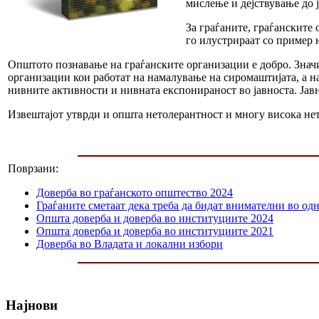
мислење и дејствување до 
За граѓаните, граѓанските
го илустрираат со пример н
Општото познавање на граѓанските организации е добро. Значи
организации кои работат на намалување на сиромаштијата, а н
нивните активности и нивната експонираност во јавноста. Јав
Извештајот утврди и општа нетолерантност и многу висока не
Поврзани:
Доверба во граѓанското општество 2024
Граѓаните сметаат дека треба да бидат внимателни во одн
Општа доверба и доверба во институциите 2024
Општа доверба и доверба во институциите 2021
Доверба во Владата и локални избори
Најнови