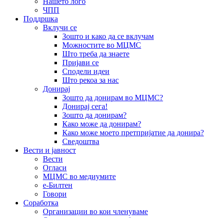
Нашето лого
ЧПП
Поддршка
Вклучи се
Зошто и како да се вклучам
Можностите во МЦМС
Што треба да знаете
Пријави се
Сподели идеи
Што рекоа за нас
Донирај
Зошто да донирам во МЦМС?
Донирај сега!
Зошто да донирам?
Како може да донирам?
Како може моето претпријатие да донира?
Сведоштва
Вести и јавност
Вести
Огласи
МЦМС во медиумите
е-Билтен
Говори
Соработка
Организации во кои членуваме