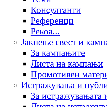
Консултанти
Референци
Рекоа...
Јакнење свест и кам
За кампањите
Листа на кампањи
Промотивен матер
Истражувања и публ
За истражувањата 
Листа на истражув