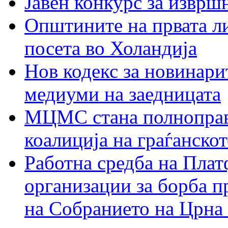
Јавен конкурс за изврш
Општините на првата ли
посета во Холандија
Нов кодекс за новинарит
медиуми на заедницата
МЦМС стана полноправн
коалиција на граѓанск
Работна средба на Плат
организации за борба п
на Собранието на Црна