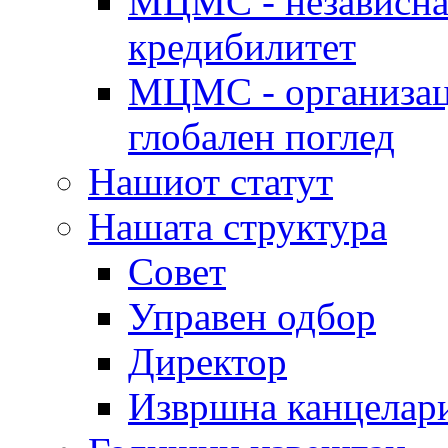
МЦМС - независна 
кредибилитет
МЦМС - организаци
глобален поглед
Нашиот статут
Нашата структура
Совет
Управен одбор
Директор
Извршна канцелар