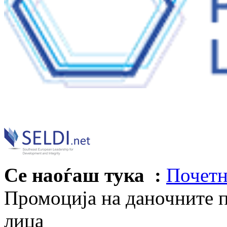
Се наоѓаш тука :
Почетн
Промоција на даночните 
лица