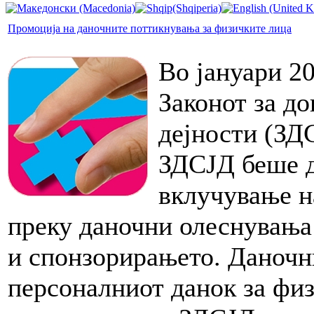
Промоција на даночните поттикнувања за физичките лица
Во јануари 2
Законот за до
дејности (ЗД
ЗДСЈД беше д
вклучување н
преку даночни олеснувања
и спонзорирањето. Даночн
персоналниот данок за физ