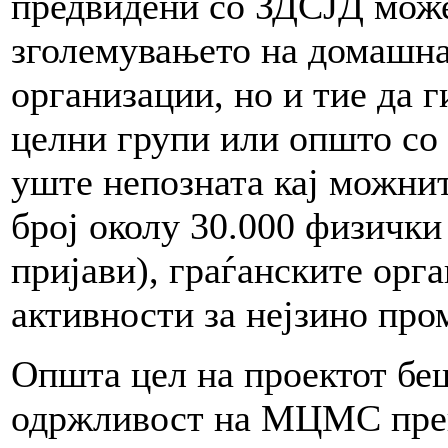
предвидени со ЗДСЈД може
зголемувањето на домашна
организации, но и тие да г
целни групи или општо со 
уште непозната кај можнит
број околу 30.000 физички
пријави), граѓанските орг
активности за нејзино пр
Општа цел на проектот бе
одржливост на МЦМС преку