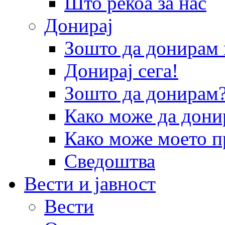
Што рекоа за нас
Донирај
Зошто да донира
Донирај сега!
Зошто да донирам
Како може да дони
Како може моето п
Сведоштва
Вести и јавност
Вести