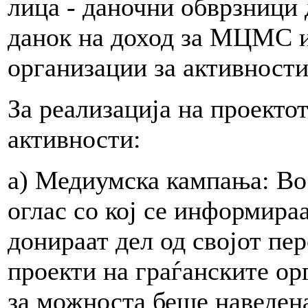
лица - даночни обврзници 
данок на доход за МЦМС и
организации за активности
За реализација на проекто
активности:
а) Медиумска кампања: Во
оглас со кој се информира
донираат дел од својот пе
проекти на граѓанските о
за можноста беше наведена