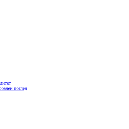
литет
обален поглед