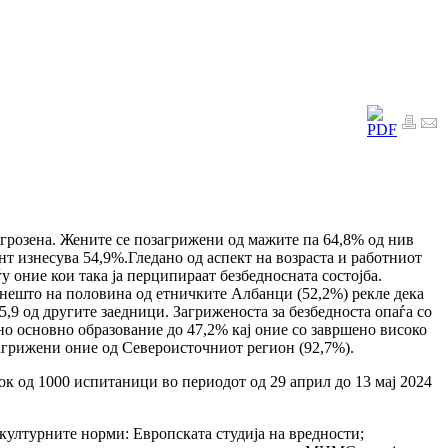
загрозена. Жените се позагрижени од мажите па 64,8% од нив
ент изнесува 54,9%.Гледано од аспект на возраста и работниот
 оние кои така ја перципираат безбедносната состојба.
, нешто на половина од етничките Албанци (52,2%) рекле дека
5,9 од другите заедници. Загриженоста за безбедноста опаѓа со
но основно образование до 47,2% кај оние со завршено високо
загрижени оние од Североисточниот регион (92,7%).
к од 1000 испитаници во периодот од 29 април до 13 мај 2024
културните норми: Европската студија на вредности;