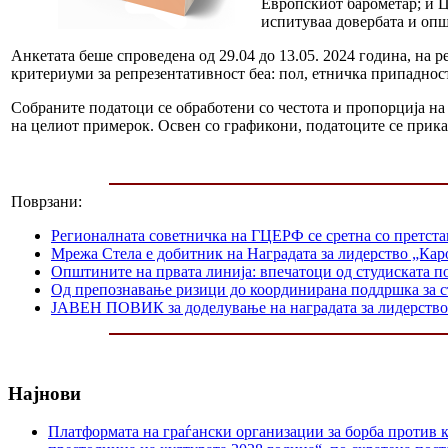
Европскиот барометар; и Ц
испитуваа довербата и опш
Анкетата беше спроведена од 29.04 до 13.05. 2024 година, на
критериуми за репрезентативност беа: пол, етничка припадност
Собраните податоци се обработени со честота и пропорција на 
на целиот примерок. Освен со графикони, податоците се прика
Поврзани:
Регионалната советничка на ГЦЕРФ се сретна со претс
Мрежа Стела е добитник на Наградата за лидерство „Каро
Општините на првата линија: впечатоци од студиската п
Од препознавање ризици до координирана поддршка за 
ЈАВЕН ПОВИК за доделување на наградата за лидерство 
Најнови
Платформата на граѓански организации за борба против к