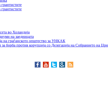
апка
а грантистите
а грантистите
сета во Холандија
едиуми на заедницата
ја на граѓанското општество за УНКАК
 за борба против корупција со Делегација на Собранието на Црн