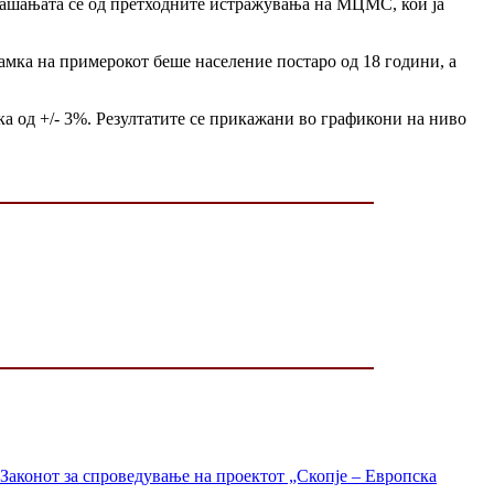
рашањата се од претходните истражувања на МЦМС, кои ја
амка на примерокот беше население постаро од 18 години, а
ка од +/- 3%. Резултатите се прикажани во графикони на ниво
Законот за спроведување на проектот „Скопје – Европска