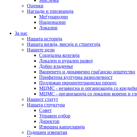
Мислења
Оценки
Награди и признанија
Меѓународни
Национални
Локални
За нас
Нашата историја
Нашата визија, мисија и стратегија
Нашите цели
Социјална кохезија
Локален и рурален развој
Добро владеење
Вкоренето и динамично граѓанско општество
Прифатена културна разноличност
Поддржан евроинтеграциски процес
МЦМС - независна и организација со кредиби
МЦМС - организација со локални корени и гл
Нашиот статут
Нашата структура
Совет
Управен одбор
Директор
Извршна канцеларија
Годишни извештаи