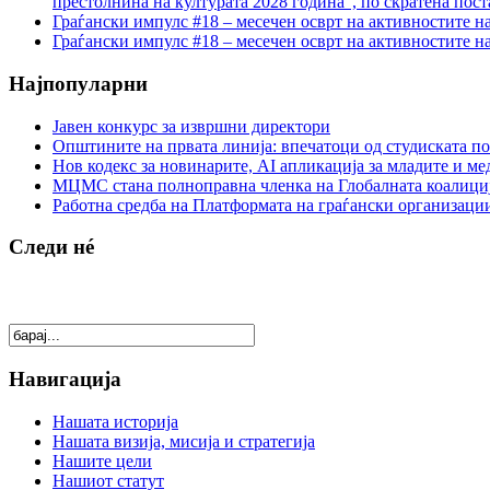
престолнина на културата 2028 година“, по скратена пост
Граѓански импулс #18 – месечен осврт на активностите н
Граѓански импулс #18 – месечен осврт на активностите н
Најпопуларни
Јавен конкурс за извршни директори
Општините на првата линија: впечатоци од студиската по
Нов кодекс за новинарите, AI апликација за младите и м
МЦМС стана полноправна членка на Глобалната коалици
Работна средба на Платформата на граѓански организации
Следи нé
Навигација
Нашата историја
Нашата визија, мисија и стратегија
Нашите цели
Нашиот статут