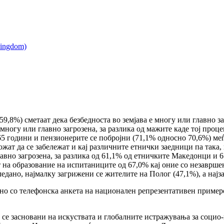
59,8%) сметаат дека безбедноста во земјава е многу или главно 
 многу или главно загрозена, за разлика од мажите каде тој проц
65 години и пензионерите се побројни (71,1% односно 70,6%) меѓу
жат да се забележат и кај различните етнички заедници па така
авно загрозена, за разлика од 61,1% од етничките Македонци и 6
 на образование на испитаниците од 67,0% кај оние со незаврше
ледано, најмалку загрижени се жителите на Полог (47,1%), а нај
о со телефонска анкета на национален репрезентативен примеро
се засновани на искуствата и глобалните истражувања за социо-