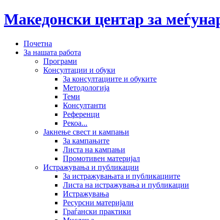
Македонски центар за меѓун
Почетна
За нашата работа
Програми
Консултации и обуки
За консултациите и обуките
Методологија
Теми
Консултанти
Референци
Рекоа...
Јакнење свест и кампањи
За кампањите
Листа на кампањи
Промотивен материјал
Истражувања и публикации
За истражувањата и публикациите
Листа на истражувања и публикации
Истражувања
Ресурсни материјали
Граѓански практики