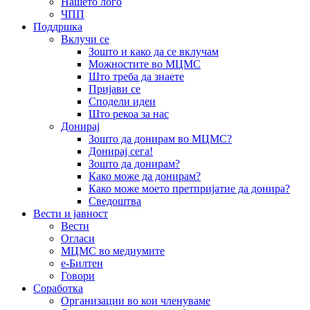
Нашето лого
ЧПП
Поддршка
Вклучи се
Зошто и како да се вклучам
Можностите во МЦМС
Што треба да знаете
Пријави се
Сподели идеи
Што рекоа за нас
Донирај
Зошто да донирам во МЦМС?
Донирај сега!
Зошто да донирам?
Како може да донирам?
Како може моето претпријатие да донира?
Сведоштва
Вести и јавност
Вести
Огласи
МЦМС во медиумите
е-Билтен
Говори
Соработка
Организации во кои членуваме