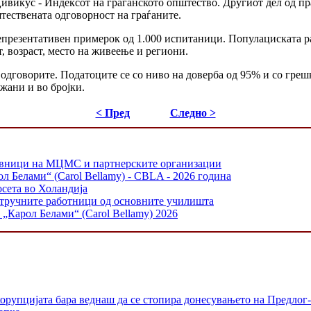
ивикус - Индексот на граѓанското општество. Другиот дел од п
тествената одговорност на граѓаните.
 репрезентативен примерок од 1.000 испитаници. Популациската р
, возраст, место на живеење и региони.
одговорите. Податоците се со ниво на доверба од 95% и со греш
жани и во бројки.
< Пред
Следно >
тавници на МЦМС и партнерските организации
л Белами“ (Carol Bellamy) - CBLA - 2026 година
осета во Холандија
стручните работници од основните училишта
„Карол Белами“ (Carol Bellamy) 2026
орупцијата бара веднаш да се стопира донесувањето на Предлог-