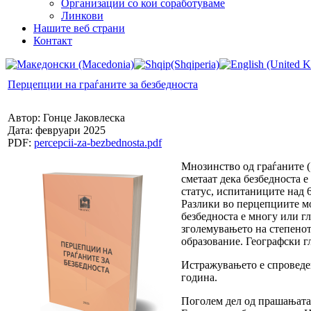
Организации со кои соработуваме
Линкови
Нашите веб страни
Контакт
Перцепции на граѓаните за безбедноста
Автор: Гонце Јаковлеска
Дата: февруари 2025
PDF:
percepcii-za-bezbednosta.pdf
Мнозинство од граѓаните (
сметаат дека безбедноста е
статус, испитаниците над 
Разлики во перцепциите мо
безбедноста е многу или гл
зголемувањето на степенот
образование. Географски г
Истражувањето е спроведен
година.
Поголем дел од прашањата 