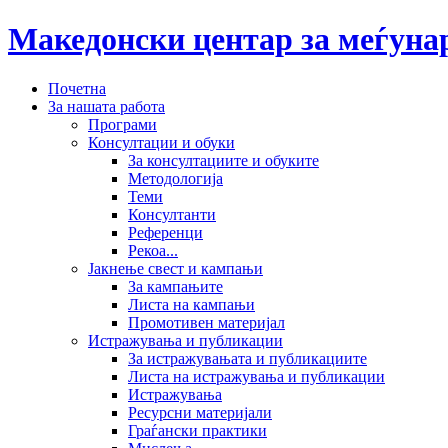
Македонски центар за меѓун
Почетна
За нашата работа
Програми
Консултации и обуки
За консултациите и обуките
Методологија
Теми
Консултанти
Референци
Рекоа...
Јакнење свест и кампањи
За кампањите
Листа на кампањи
Промотивен материјал
Истражувања и публикации
За истражувањата и публикациите
Листа на истражувања и публикации
Истражувања
Ресурсни материјали
Граѓански практики