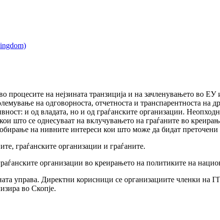
во процесите на нејзината транзиција и на зачленувањето во ЕУ
лемување на одговорноста, отчетноста и транспарентноста на д
ност: и од владата, но и од граѓанските организации. Неопходн
р кои што се однесуваат на вклучувањето на граѓаните во креира
и лобирање на нивните интереси кои што може да бидат преточен
ите, граѓанските организации и граѓаните.
граѓанските организации во креирањето на политиките на нацио
ната управа. Директни корисници се организациите членки на Г
изира во Скопје.