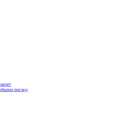
литет
обален поглед