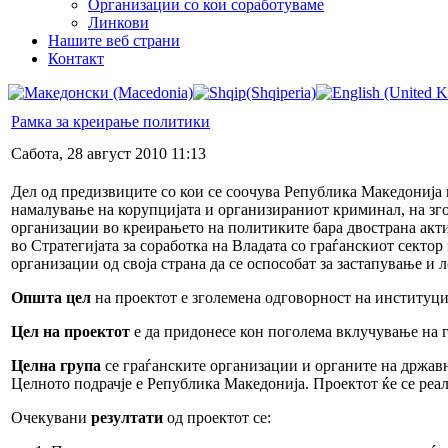
Организации со кои соработуваме
Линкови
Нашите веб страни
Контакт
Рамка за креирање политики
Сабота, 28 август 2010 11:13
Дел од предизвиците со кои се соочува Република Македонија 
намалување на корупцијата и организираниот криминал, на зго
организации во креирањето на политиките бара двострана актив
во Стратегијата за соработка на Владата со граѓанскиот секто
организации од своја страна да се оспособат за застапување 
Општа цел
на проектот е зголемена одговорност на институци
Цел на проектот
е да придонесе кон поголема вклучување на 
Целна група
се граѓанските организации и органите на држав
Целното подрачје е Република Македонија. Проектот ќе се реал
Очекувани
резултати
од проектот се: