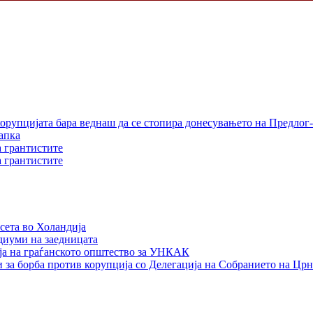
орупцијата бара веднаш да се стопира донесувањето на Предлог-
апка
а грантистите
а грантистите
сета во Холандија
едиуми на заедницата
ја на граѓанското општество за УНКАК
 за борба против корупција со Делегација на Собранието на Црн