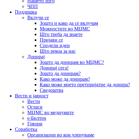
Нашето лого
ЧПП
Поддршка
Вклучи се
Зошто и како да се вклучам
Можностите во МЦМС
Што треба да знаете
Пријави се
Сподели идеи
Што рекоа за нас
Донирај
Зошто да донирам во МЦМС?
Донирај сега!
Зошто да донирам?
Како може да донирам?
Како може моето претпријатие да донира?
Сведоштва
Вести и јавност
Вести
Огласи
МЦМС во медиумите
е-Билтен
Говори
Соработка
Организации во кои членуваме