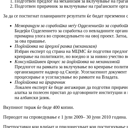
Подготвен предлог на механизам за вклучување на граѓ
Подготвен прирачник за вклучување на граѓанските орг
За да се постигнат планираните резултати ќе бидат преземени 
Меморандум за соработка меѓу Одделението за соработ
Бидејќи Одделението за соработка со невладините орган
примарна улога во спроведувањето на овој проект. Затоа
за ова прашање.
Подготовка на предлог рамка (механизам)
Избран експерт од страна на МЦМС ќе подготви предлог 
креирање на политиките, но воедно и за нивно учество во
Консултативен процес за подготовка на механизмот
Предлогот на рамката за вклучување во креирање политики
организациите надвор од Скопје. Усогласениот документ
процесирање и усогласување во рамките на Владата.
Подготовка на прирачник
Локален експерт ќе биде ангажиран да подготви прирачни
алатка за полесен пристап до одговорните институции и 
на албански јазик.
Вкупниот тираж ќе биде 400 копии.
Периодот на спроведување е 1 јули 2009– 30 јуни 2010 година.
Претпоставки кои влијаат и придонесуваат кон постигнување н