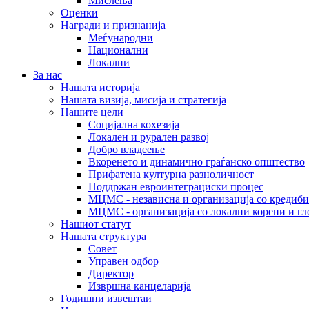
Мислења
Оценки
Награди и признанија
Меѓународни
Национални
Локални
За нас
Нашата историја
Нашата визија, мисија и стратегија
Нашите цели
Социјална кохезија
Локален и рурален развој
Добро владеење
Вкоренето и динамично граѓанско општество
Прифатена културна разноличност
Поддржан евроинтеграциски процес
МЦМС - независна и организација со кредиби
МЦМС - организација со локални корени и гл
Нашиот статут
Нашата структура
Совет
Управен одбор
Директор
Извршна канцеларија
Годишни извештаи