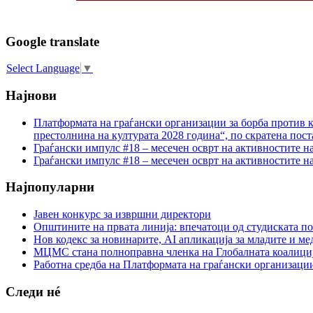
Google translate
Select Language
▼
Најнови
Платформата на граѓански организации за борба против к
престолнина на културата 2028 година“, по скратена пост
Граѓански импулс #18 – месечен осврт на активностите н
Граѓански импулс #18 – месечен осврт на активностите н
Најпопуларни
Јавен конкурс за извршни директори
Општините на првата линија: впечатоци од студиската по
Нов кодекс за новинарите, AI апликација за младите и м
МЦМС стана полноправна членка на Глобалната коалици
Работна средба на Платформата на граѓански организации
Следи нé