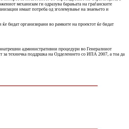
ложениот механизам ги одразува барањата на граѓанските
ганизации имаат потреба од зголемување на знаењето и
 ќе бидат организирани во рамките на проектот ќе бидат
 внатрешни административни процедури во Генералниот
ект за техничка поддршка на Одделението со ИПА 2007, а тоа да