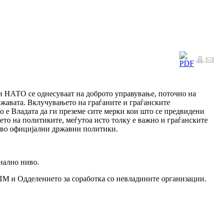
 и НАТО се однесуваат на доброто управување, поточно на
ржавата. Вклучувањето на граѓаните и граѓанските
о е Владата да ги преземе сите мерки кои што се предвидени
њето на политиките, меѓутоа исто толку е важно и граѓанските
и во официјални државни политики.
нално ниво.
ПМ и Одделението за соработка со невладините организации.