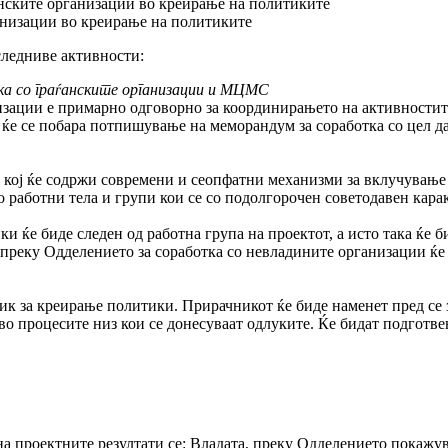
анските организации во креирање на политиките
анизации во креирање на политиките
следниве активности:
ка со граѓанските организации и МЦМС
изации е примарно одговорно за координирањето на активностите
, ќе се побара потпишување на меморандум за соработка со цел д
кој ќе содржи современи и сеопфатни механизми за вклучување
 работни тела и групи кои се со подолгорочен советодавен карак
 ќе биде следен од работна група на проектот, а исто така ќе би
 преку Одделението за соработка со невладините организации ќе
к за креирање политики. Прирачникот ќе биде наменет пред се з
во процесите низ кои се донесуваат одлуките. Ќе бидат подготв
а проектните резултати се: Владата, преку Одделението покажува