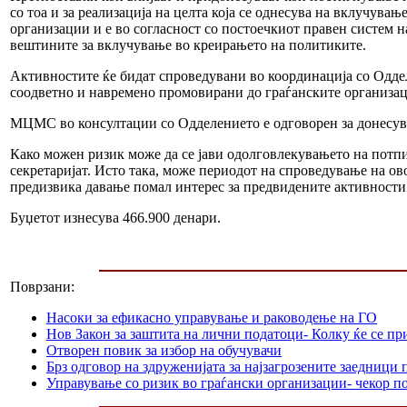
со тоа и за реализација на целта која се однесува на вклучув
организации и е во согласност со постоечкиот правен систем 
вештините за вклучување во креирањето на политиките.
Активностите ќе бидат спроведувани во координација со Оддел
соодветно и навремено промовирани до граѓанските организаци
МЦМС во консултации со Одделението е одговорен за донесува
Како можен ризик може да се јави одолговлекувањето на пот
секретаријат. Исто така, може периодот на спроведување на ов
предизвика давање помал интерес за предвидените активности 
Буџетот изнесува 466.900 денари.
Поврзани:
Насоки за ефикасно управување и раководење на ГО
Нов Закон за заштита на лични податоци- Колку ќе се пр
Отворен повик за избор на обучувачи
Брз одговор на здруженијата за најзагрозените заедниц
Управување со ризик во граѓански организации- чекор п