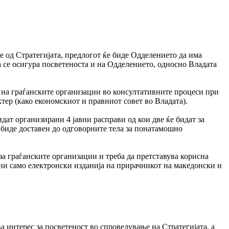
 од Стратегијата, предлогот ќе биде Одделението да има
а се осигура посветеноста и на Одделението, односно Владата
 на граѓанските организации во консултативните процеси при
тер (како економскиот и правниот совет во Владата).
дат организирани 4 јавни расправи од кои две ќе бидат за
 биде доставен до одговорните тела за понатамошно
а граѓанските организации и треба да претставува корисна
ени само електронски изданија на прирачникот на македонски и
 интерес за посветеност во спроведување на Стратегијата, а