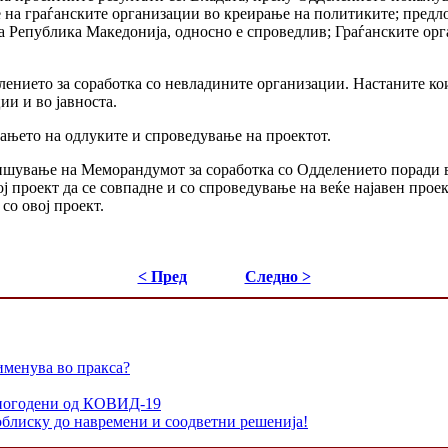
ање на граѓанските организации во креирање на политиките; пред
на Република Македонија, односно е спроведлив; Граѓанските ор
ението за соработка со невладините организации. Настаните кои
и и во јавноста.
њето на одлуките и спроведување на проектот.
пишување на Меморандумот за соработка со Одделението поради
ој проект да се совпадне и со спроведување на веќе најавен про
со овој проект.
< Пред
Следно >
именува во пракса?
и погодени од КОВИД-19
облиску до навремени и соодветни решенија!