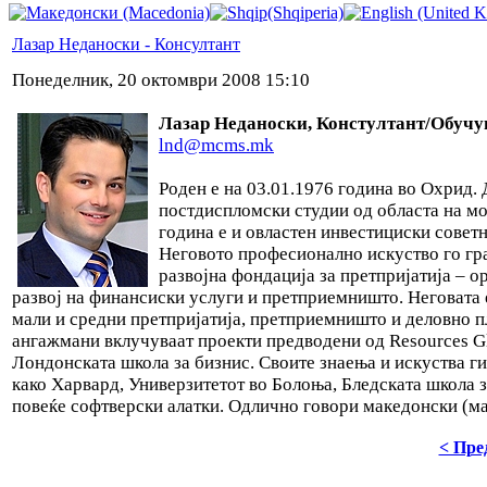
Лазар Неданоски - Консултант
Понеделник, 20 октомври 2008 15:10
Лазар Неданоски, Констултант/Обучу
lnd@mcms.mk
Роден е на 03.01.1976 година во Охрид.
постдиспломски студии од областа на мо
година е и овластен инвестициски совет
Неговото професионално искуство го гра
развојна фондација за претпријатија – о
развој на финансиски услуги и претприемништо. Неговата е
мали и средни претпријатија, претприемништо и деловно п
ангажмани вклучуваат проекти предводени од Resources Gl
Лондонската школа за бизнис. Своите знаења и искуства ги
како Харвард, Универзитетот во Болоња, Бледската школа
повеќе софтверски алатки. Одлично говори македонски (мај
< Пре