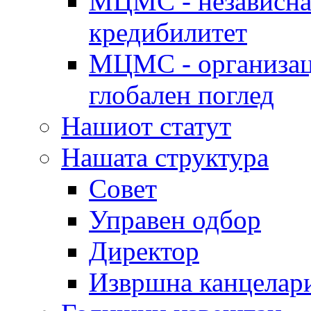
МЦМС - независна 
кредибилитет
МЦМС - организаци
глобален поглед
Нашиот статут
Нашата структура
Совет
Управен одбор
Директор
Извршна канцелар