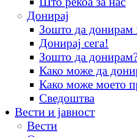
Што рекоа за нас
Донирај
Зошто да донира
Донирај сега!
Зошто да донирам
Како може да дони
Како може моето п
Сведоштва
Вести и јавност
Вести