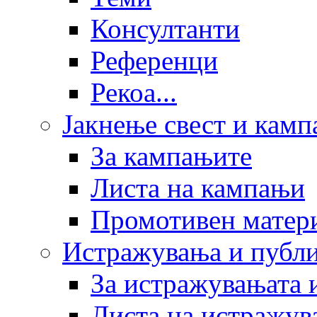
Консултанти
Референци
Рекоа...
Јакнење свест и кам
За кампањите
Листа на кампањи
Промотивен матер
Истражувања и публ
За истражувањата 
Листа на истражув