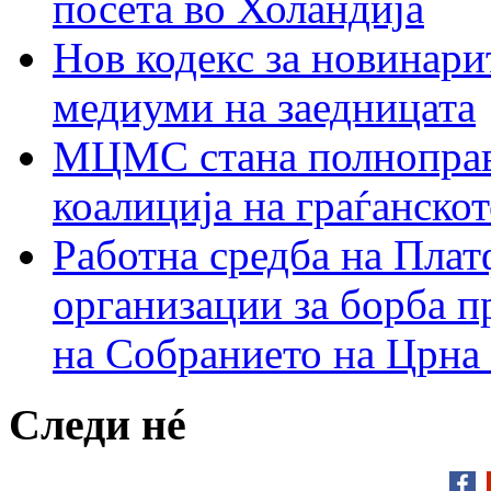
посета во Холандија
Нов кодекс за новинарит
медиуми на заедницата
МЦМС стана полноправн
коалиција на граѓанск
Работна средба на Плат
организации за борба п
на Собранието на Црна
Следи нé