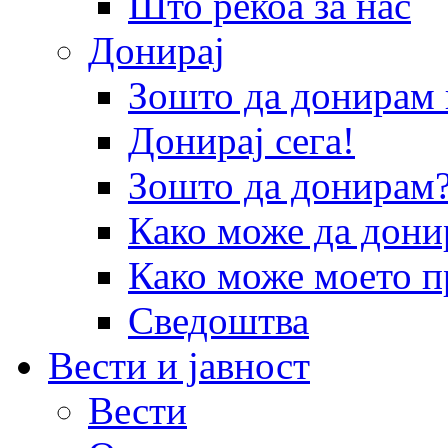
Што рекоа за нас
Донирај
Зошто да донира
Донирај сега!
Зошто да донирам
Како може да дони
Како може моето п
Сведоштва
Вести и јавност
Вести