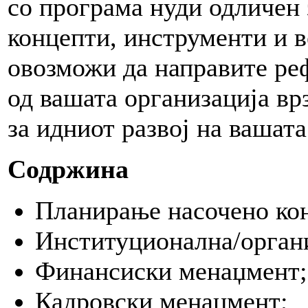
со програма нуди одличен 
концепти, инструменти и в
овозможи да направите реф
од вашата организација вр
за идниот развој на вашат
Содржина
Планирање насочено кон
Институционална/органи
Финансиски менаџмент;
Кадровски менаџмент;