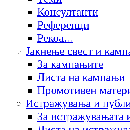
Консултанти
Референци
Рекоа...
Јакнење свест и кам
За кампањите
Листа на кампањи
Промотивен матер
Истражувања и публ
За истражувањата 
Листа на истражув