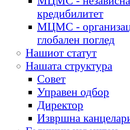
МЦМС - независна 
кредибилитет
МЦМС - организаци
глобален поглед
Нашиот статут
Нашата структура
Совет
Управен одбор
Директор
Извршна канцелар