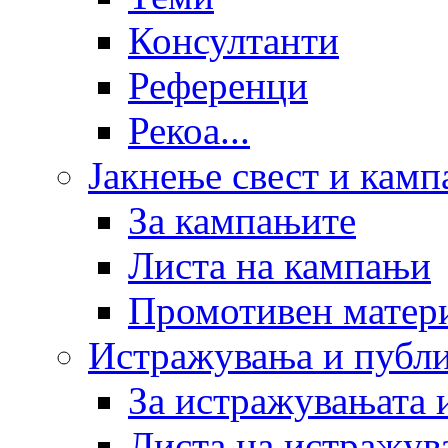
Консултанти
Референци
Рекоа...
Јакнење свест и кам
За кампањите
Листа на кампањи
Промотивен матер
Истражувања и публ
За истражувањата 
Листа на истражув