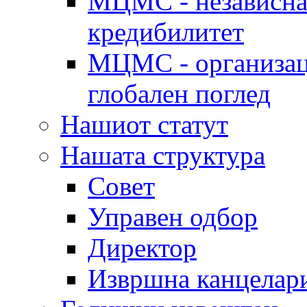
МЦМС - независна 
кредибилитет
МЦМС - организаци
глобален поглед
Нашиот статут
Нашата структура
Совет
Управен одбор
Директор
Извршна канцелар