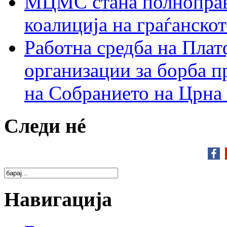
МЦМС стана полноправн
коалиција на граѓанск
Работна средба на Плат
организации за борба п
на Собранието на Црна
Следи нé
Навигација