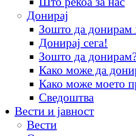
Што рекоа за нас
Донирај
Зошто да донира
Донирај сега!
Зошто да донирам
Како може да дони
Како може моето п
Сведоштва
Вести и јавност
Вести