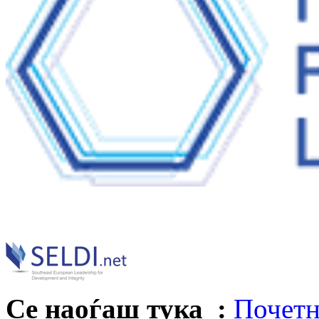
Се наоѓаш тука :
Почетн