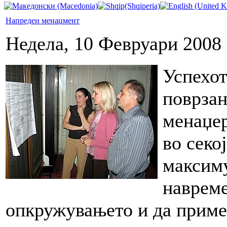
Напреден менаџмент
Недела, 10 Февруари 2008 
Успехот
поврзан
менаџер
во секо
максиму
навреме
опкружувањето и да приме