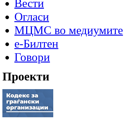
Вести
Огласи
МЦМС во медиумите
е-Билтен
Говори
Проекти