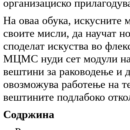
организациско прилагодув
На оваа обука, искусните 
своите мисли, да научат н
споделат искуства во флек
МЦМС нуди сет модули на 
вештини за раководење и 
овозможува работење на т
вештините подлабоко отко
Содржина