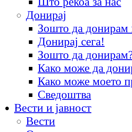
Што рекоа за нас
Донирај
Зошто да донира
Донирај сега!
Зошто да донирам
Како може да дони
Како може моето п
Сведоштва
Вести и јавност
Вести