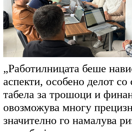
„Работилницата беше нави
аспекти, особено делот со 
табела за трошоци и финан
овозможува многу прецизн
значително го намалува ри