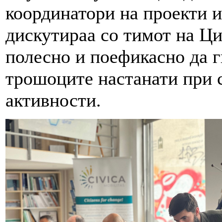
координатори на проекти и
дискутираа со тимот на Ци
полесно и поефикасно да ги
трошоците настанати при 
активности.