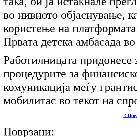
така, би ја истакнале прег
во нивното објаснување, к
користење на платформата
Првата детска амбасада во
Работилницата придонесе 
процедурите за финансиск
комуникација меѓу гранти
мобилитас во текот на спр
< Пре
Поврзани: