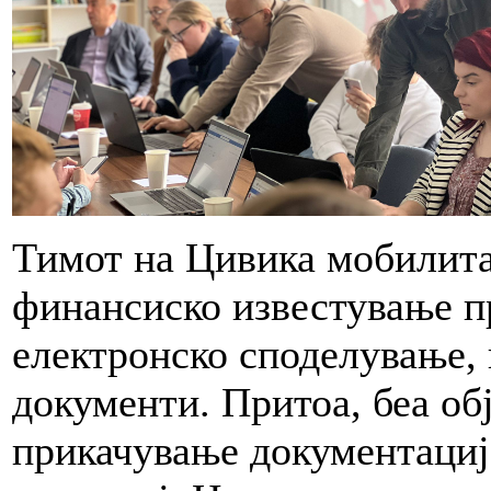
Тимот на Цивика мобилита
финансиско известување п
електронско споделување,
документи. Притоа, беа об
прикачување документациј