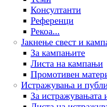
Консултанти
Референци
Рекоа...
Јакнење свест и кам
За кампањите
Листа на кампањи
Промотивен матер
Истражувања и публ
За истражувањата 
Листа на истражув