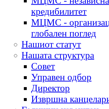
МЦМС - независна 
кредибилитет
МЦМС - организаци
глобален поглед
Нашиот статут
Нашата структура
Совет
Управен одбор
Директор
Извршна канцелар