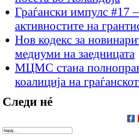
Граѓански импулс #17 –
активностите на гранти
Нов кодекс за новинарит
медиуми на заедницата
МЦМС стана полноправн
коалиција на граѓанск
Следи нé