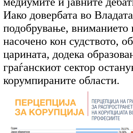
медиумите и јавните дебат
Иако довербата во Владат
подобрување, вниманието н
насочено кон судството, о
царината, додека образова
граѓанскиот сектор остану
корумпираните области.