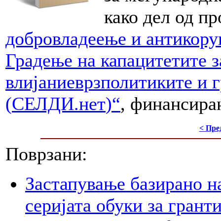
како дел од п
добро
владеење
и
антикору
Градење
на
капацитетите
з
влијание
врз
политиките
и
г
(
СЕЛДИ.нет
)“
, финансира
< Пре
Поврзани:
Застапување базирано н
серијата обуки за грант