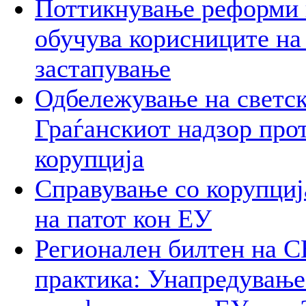
Поттикнување реформи 
обучува корисниците на
застапување
Одбележување на светск
Граѓанскиот надзор про
корупција
Справување со корупција
на патот кон ЕУ
Регионален билтен на С
практика: Унапредување