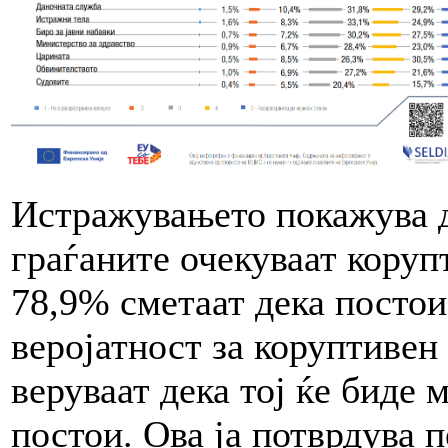
Истражувањето покажува д
граѓаните очекуваат коруп
78,9% сметаат дека постои
веројатност за коруптивен
веруваат дека тој ќе биде
постои. Ова ја потврдува 