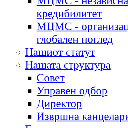
МЦМС - независна 
кредибилитет
МЦМС - организаци
глобален поглед
Нашиот статут
Нашата структура
Совет
Управен одбор
Директор
Извршна канцелар