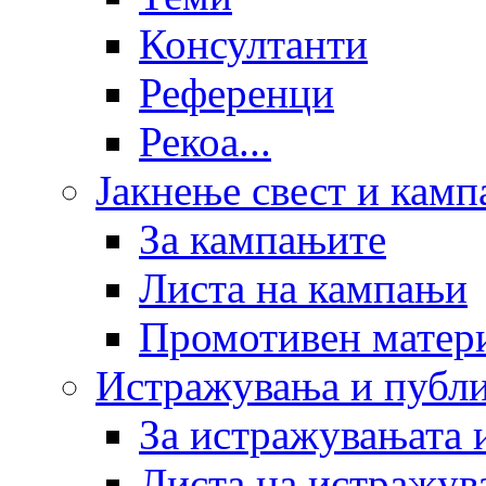
Консултанти
Референци
Рекоа...
Јакнење свест и кам
За кампањите
Листа на кампањи
Промотивен матер
Истражувања и публ
За истражувањата 
Листа на истражув