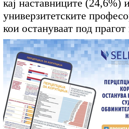
кај наставниците (24,6%) и
универзитетските професо
кои остануваат под прагот