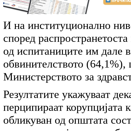
И на институционално ниво
според распространетоста 
од испитаниците им дале в
обвинителството (64,1%), 
Министерството за здравст
Резултатите укажуваат дека
перципираат корупцијата к
обликуван од општата сост