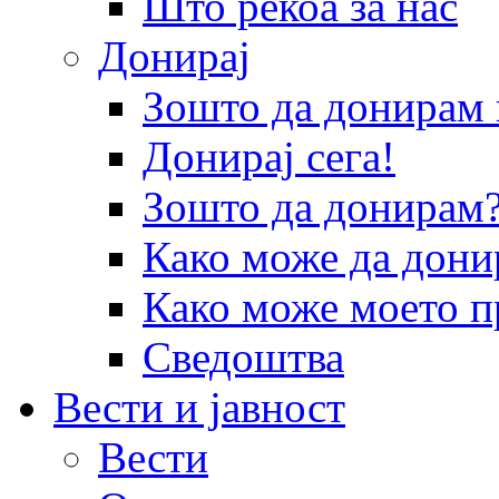
Што рекоа за нас
Донирај
Зошто да донира
Донирај сега!
Зошто да донирам
Како може да дони
Како може моето п
Сведоштва
Вести и јавност
Вести