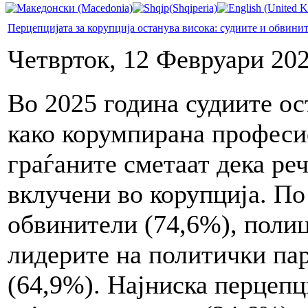
Перцепцијата за корупција останува висока: судиите и обвини
Четврток, 12 Февруари 202
Во 2025 година судиите ос
како корумпирана професи
граѓаните сметаат дека ре
вклучени во корупција. По
обвинители (74,6%), поли
лидерите на политички па
(64,9%). Најниска перцепц