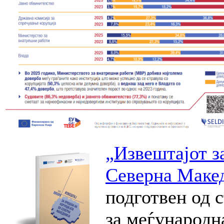
„
Извештајот
з
Севе
р
на
Макед
подготвен од 
за меѓународ