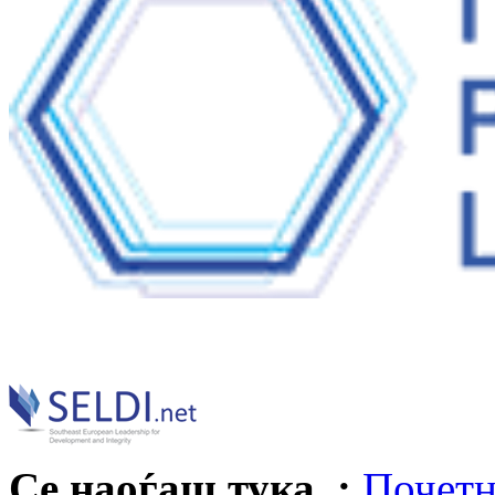
Се наоѓаш тука :
Почетн