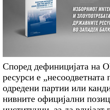
Според дефиницијата на О
ресурси е „несоодветната 
одредени партии или канди
нивните официјални позиц
институции, за да влијаат 