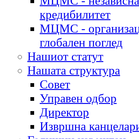
МЦМС - независна 
кредибилитет
МЦМС - организаци
глобален поглед
Нашиот статут
Нашата структура
Совет
Управен одбор
Директор
Извршна канцелар