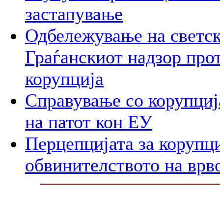
застапување
Одбележување на светск
Граѓанскиот надзор про
корупција
Справување со корупција
на патот кон ЕУ
Перцепцијата за корупци
обвинителството на врв