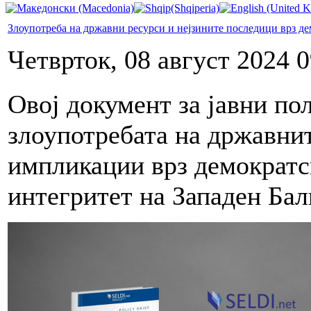
Злоупотреба на државни ресурси и нејзините последици врз де
Четврток, 08 август 2024 0
Овој документ за јавни по
злоупотребата на државнит
импликации врз демократс
интегритет на Западен Бал