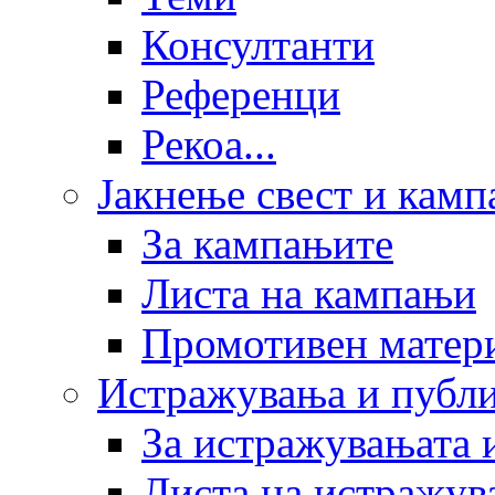
Консултанти
Референци
Рекоа...
Јакнење свест и кам
За кампањите
Листа на кампањи
Промотивен матер
Истражувања и публ
За истражувањата 
Листа на истражув