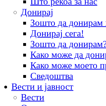
Што рекоа за нас
Донирај
Зошто да донира
Донирај сега!
Зошто да донирам
Како може да дони
Како може моето п
Сведоштва
Вести и јавност
Вести