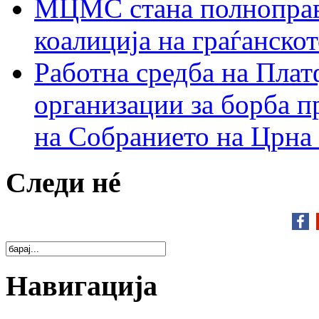
МЦМС стана полноправн
коалиција на граѓанск
Работна средба на Плат
организации за борба п
на Собранието на Црна
Следи нé
Навигација