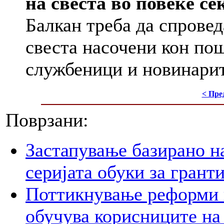
на свеста во повеќе с
Балкан треба да спровед
свеста насочени кон по
службеници и новинарит
< Пре
Поврзани:
Застапување базирано н
серијата обуки за грант
Поттикнување реформи 
обучува корисниците на