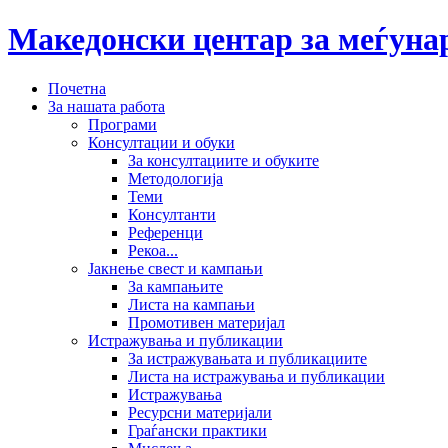
Македонски центар за меѓун
Почетна
За нашата работа
Програми
Консултации и обуки
За консултациите и обуките
Методологија
Теми
Консултанти
Референци
Рекоа...
Јакнење свест и кампањи
За кампањите
Листа на кампањи
Промотивен материјал
Истражувања и публикации
За истражувањата и публикациите
Листа на истражувања и публикации
Истражувања
Ресурсни материјали
Граѓански практики