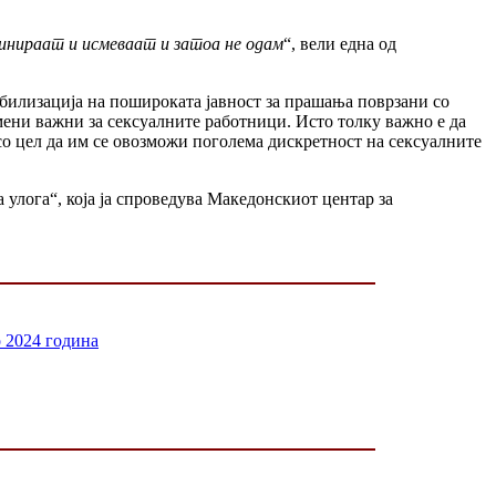
инираат и исмеваат и затоа не одам
“, вели една од
зибилизација на пошироката јавност за прашања поврзани со
мени важни за сексуалните работници. Исто толку важно е да
о цел да им се овозможи поголема дискретност на сексуалните
улога“, која ја спроведува Македонскиот центар за
о 2024 година