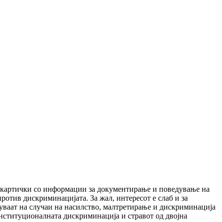
и картички со информации за документирање и поведување на
отив дискриминацијата. За жал, интересот е слаб и за
ваат на случаи на насилство, малтретирање и дискриминација
институционалната дискриминација и стравот од двојна