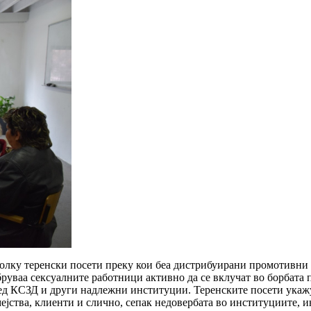
колку теренски посети преку кои беа дистрибуирани промотивн
ваа сексуалните работници активно да се вклучат во борбата пр
ед КСЗД и други надлежни институции. Теренските посети укажу
мејства, клиенти и слично, сепак недовербата во институциите, 