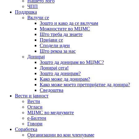
Нашето лого
ЧПП
Поддршка
Вклучи се
Зошто и како да се вклучам
Можностите во МЦМС
Што треба да знаете
Пријави се
Сподели идеи
Што рекоа за нас
Донирај
Зошто да донирам во МЦМС?
Донирај сега!
Зошто да донирам?
Како може да донирам?
Како може моето претпријатие да донира?
Сведоштва
Вести и јавност
Вести
Огласи
МЦМС во медиумите
е-Билтен
Говори
Соработка
Организации во кои членуваме