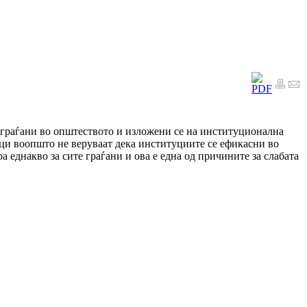
 граѓани во општеството и изложени се на институционална
ци воопшто не веруваат дека институциите се ефикасни во
 еднакво за сите граѓани и ова е една од причините за слабата