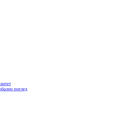
литет
обален поглед