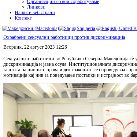
Организации со кои соработуваме
Линкови
Нашите веб страни
Контакт
Охрабрени сексуални работници против дискриминација
Вторник, 22 август 2023 12:26
Сексуалните работници во Република Северна Македонија сѐ у
дискриминација и јавна осуда. Институционалната дискримина
заштита на нивните права и дека законите се спроведуваат пра
мотивација кај нив за поведување постапки и истрајност во б