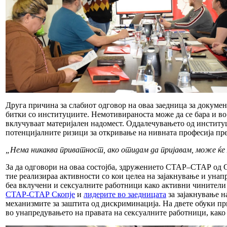
Друга причина за слабиот одговор на оваа заедница за докуме
битки со институциите. Немотивираноста може да се бара и во
вклучуваат материјален надомест. Оддалечувањето од институц
потенцијалните ризици за откривање на нивната професија пре
„Нема никаква приватност, ако отидам да пријавам, може ќе м
За да одговори на оваа состојба, здружението СТАР–СТАР од 
тие реализираа активности со кои целеа на зајакнување и уна
беа вклучени и сексуалните работници како активни чинители 
СТАР-СТАР Скопје
и
лидерите во заедницата
за зајакнување н
механизмите за заштита од дискриминација. На двете обуки при
во унапредувањето на правата на сексуалните работници, како