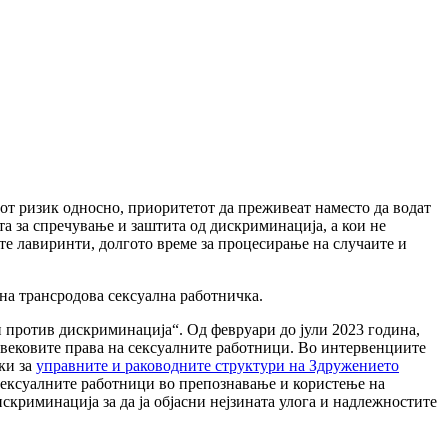
от ризик односно, приоритетот да преживеат наместо да водат
а за спречување и заштита од дискриминација, а кои не
те лавиринти, долгото време за процесирање на случаите и
дна трансродова сексуална работничка.
 против дискриминација“. Од февруари до јули 2023 година,
овековите права на сексуалните работници. Во интервенциите
ки за
управните и раководните структури на Здружението
 сексуалните работници во препознавање и користење на
скриминација за да ја објасни нејзината улога и надлежностите