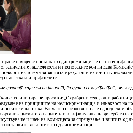
нтирање и водење постапки за дискриминација е егзистенцијални
 ограничените надлежности и препораките кои ги дава Комисијат
ионалните системи за заштита е резултат и на институционални
д семејствата и пријателите.
е дознаат која сум во јавност, па дури и семејството“
, вели е
Скопје, го иницираше проектот „Охрабрени сексуални работници
предување на принципите на недискриминација и еднаквост на ч
и носители на права. Во март, се реализираа две еднодневни обу
а организациските капацитети и за зајакнување на довербата на
суствуваше и член на Комисијата за спречување и заштита од ди
 и постапките во заштитата од дискриминација.