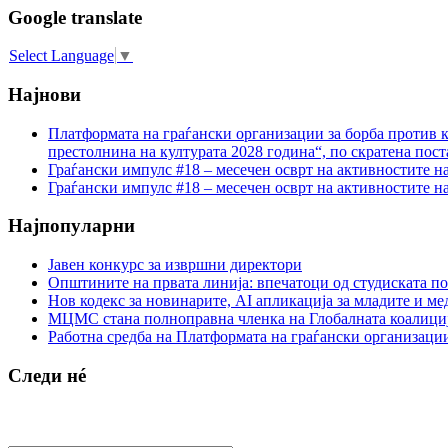
Google translate
Select Language
▼
Најнови
Платформата на граѓански организации за борба против к
престолнина на културата 2028 година“, по скратена пост
Граѓански импулс #18 – месечен осврт на активностите н
Граѓански импулс #18 – месечен осврт на активностите н
Најпопуларни
Јавен конкурс за извршни директори
Општините на првата линија: впечатоци од студиската по
Нов кодекс за новинарите, AI апликација за младите и м
МЦМС стана полноправна членка на Глобалната коалици
Работна средба на Платформата на граѓански организации
Следи нé