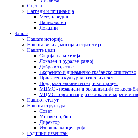
Мислења
Оценки
Награди и признанија
Меѓународни
Национални
Локални
За нас
Нашата историја
Нашата визија, мисија и стратегија
Нашите цели
Социјална кохезија
Локален и рурален развој
Добро владеење
Вкоренето и динамично граѓанско општество
Прифатена културна разноличност
Поддржан евроинтеграциски процес
МЦМС - независна и организација со кредиби
МЦМС - организација со локални корени и гл
Нашиот статут
Нашата структура
Совет
Управен одбор
Директор
Извршна канцеларија
Годишни извештаи