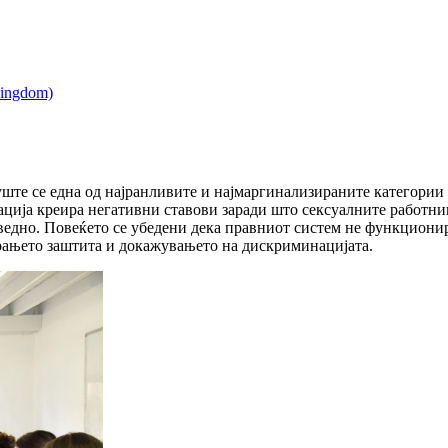
ште се една од најранливите и најмаргинализираните категории
ција креира негативни ставови заради што сексуалните работни
ведно. Повеќето се убедени дека правниот систем не функционира
арањето заштита и докажувањето на дискриминацијата.