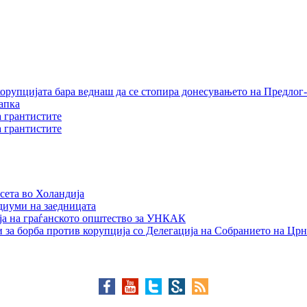
орупцијата бара веднаш да се стопира донесувањето на Предлог-
апка
а грантистите
а грантистите
сета во Холандија
едиуми на заедницата
ја на граѓанското општество за УНКАК
 за борба против корупција со Делегација на Собранието на Црн