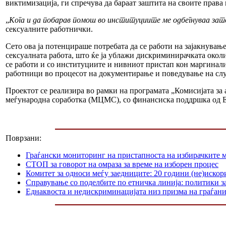
виктимизација, ги спречува да бараат заштита на своите прав
„
Кога и да побарав помош во институциите ме одбегнуваа за
сексуалните работнички.
Сето ова ја потенцираше потребата да се работи на зајакнувањ
сексуалната работа, што ќе ја ублажи дискриминирачката окол
се работи и со институциите и нивниот пристап кон маргинали
работници во процесот на документирање и поведување на сл
Проектот се реализира во рамки на програмата „Комисијата за 
меѓународна соработка (МЦМС), со финансиска поддршка од Е
Поврзани:
Граѓански мониторинг на пристапноста на избирачките м
СТОП за говорот на омраза за време на изборен процес
Комитет за односи меѓу заедниците: 20 години (не)иско
Справување со поделбите по етничка линија: политики з
Еднаквоста и недискриминацијата низ призма на граѓани