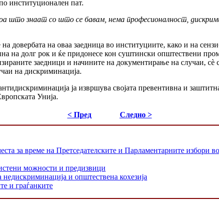
а по институционален пат.
тоа што знаат со што се бавам, нема професионалност, дискрим
е на довербата на оваа заедница во институциите, како и на сен
ина на долг рок и ќе придонесе кон суштински општествени про
зираните заедници и начините на документирање на случаи, сѐ с
учаи на дискриминација.
антидискриминација ја извршува својата превентивна и заштитна 
вропската Унија.
< Пред
Следно >
еста за време на Претседателските и Парламентарните избори в
ристени можности и предизвици
а недискриминација и општествена кохезија
те и граѓанките