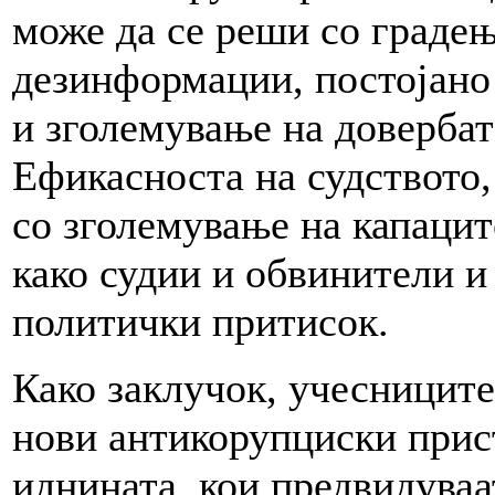
може да се реши со градењ
дезинформации, постојано
и зголемување на довербат
Ефикасноста на судството, 
со зголемување на капацит
како судии и обвинители и
политички притисок.
Како заклучок, учесниците
нови антикорупциски прист
иднината, кои предвидуваа