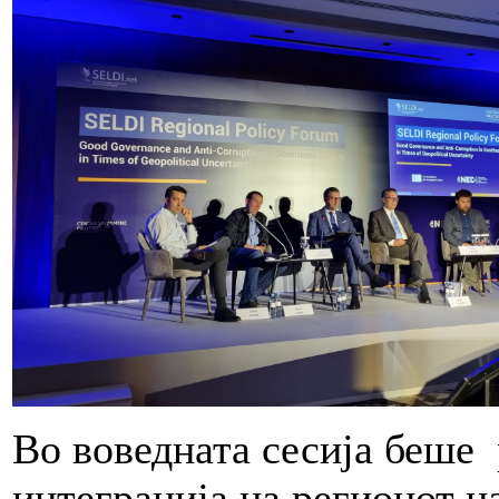
Во воведната сесија беше 
интеграција на регионот н