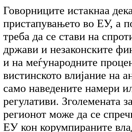
Говорниците истакнаа дека
пристапувањето во ЕУ, а п
треба да се стави на спро
држави и незаконските фи
и на меѓународните процен
вистинското влијание на а
само наведените намери ил
регулативи. Зголемената з
регионот може да се спреч
ЕУ кон корумпираните вла