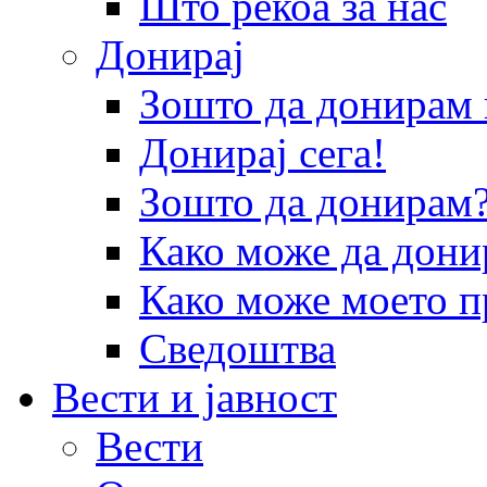
Што рекоа за нас
Донирај
Зошто да донира
Донирај сега!
Зошто да донирам
Како може да дони
Како може моето п
Сведоштва
Вести и јавност
Вести