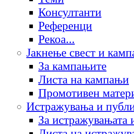
Консултанти
Референци
Рекоа...
Јакнење свест и кам
За кампањите
Листа на кампањи
Промотивен матер
Истражувања и публ
За истражувањата 
Листа на истражув