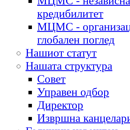
МЦМС - независна 
кредибилитет
МЦМС - организаци
глобален поглед
Нашиот статут
Нашата структура
Совет
Управен одбор
Директор
Извршна канцелар